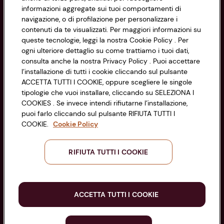
Cookie Policy
CONAD SOCIETÀ COOPERATIVA
informazioni aggregate sui tuoi comportamenti di
navigazione, o di profilazione per personalizzare i
Via Michelino, 59 | 40127 BOLOGNA
Impostazioni Cookie
contenuti da te visualizzati. Per maggiori informazioni su
Codice Fiscale e Registro Imprese
queste tecnologie, leggi la nostra Cookie Policy . Per
di Bologna 00865960157
Accessibilità
ogni ulteriore dettaglio su come trattiamo i tuoi dati,
PARTITA IVA 03320960374
consulta anche la nostra Privacy Policy . Puoi accettare
l’installazione di tutti i cookie cliccando sul pulsante
ACCETTA TUTTI I COOKIE, oppure scegliere le singole
Servizio clienti
tipologie che vuoi installare, cliccando su SELEZIONA I
COOKIES . Se invece intendi rifiutarne l’installazione,
puoi farlo cliccando sul pulsante RIFIUTA TUTTI I
COOKIE.
Cookie Policy
Seguici sui Social:
RIFIUTA TUTTI I COOKIE
Scarica l'app
ACCETTA TUTTI I COOKIE