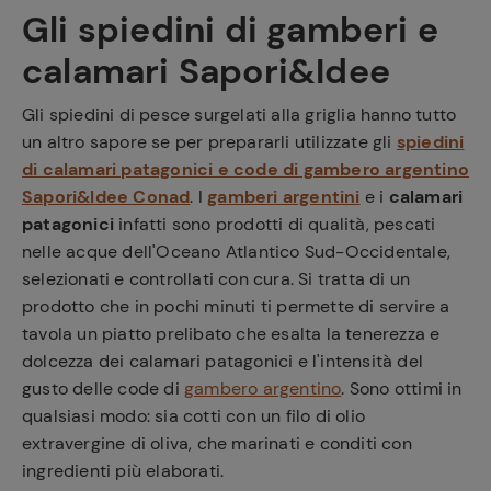
Gli spiedini di gamberi e
Ricette
calamari Sapori&Idee
preferite
Gli spiedini di pesce surgelati alla griglia hanno tutto
un altro sapore se per prepararli utilizzate gli
spiedini
di calamari patagonici e code di gambero argentino
Sapori&Idee Conad
. I
gamberi argentini
e i
calamari
patagonici
infatti sono prodotti di qualità, pescati
nelle acque dell'Oceano Atlantico Sud-Occidentale,
selezionati e controllati con cura. Si tratta di un
prodotto che in pochi minuti ti permette di servire a
tavola un piatto prelibato che esalta la tenerezza e
dolcezza dei calamari patagonici e l'intensità del
gusto delle code di
gambero argentino
. Sono ottimi in
qualsiasi modo: sia cotti con un filo di olio
extravergine di oliva, che marinati e conditi con
ingredienti più elaborati.