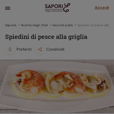
Accedi
Sapori&
Ricette degli Chef
Secondi piatti
Spiedini di pesce alla gri
Spiedini di pesce alla griglia
Preferiti
Condividi
la frutta
za sensi di
 può!
hi e
la ricetta
parare il