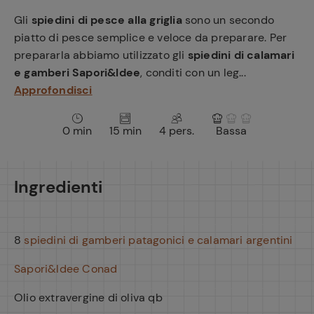
e
Gli
spiedini di pesce alla griglia
sono un secondo
piatto di pesce semplice e veloce da preparare. Per
prepararla abbiamo utilizzato gli
spiedini di calamari
e gamberi Sapori&Idee
, conditi con un leg...
Approfondisci
0 min
15 min
4 pers.
Bassa
Ingredienti
8
spiedini di gamberi patagonici e calamari argentini
Sapori&Idee Conad
Olio extravergine di oliva qb