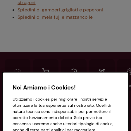
stregoni
Spiedini di gamberi grigliati e peperoni
Spiedini di mela fuji e mazzancolle
Conad
Spesa online
Assicurazioni
Viaggi
Istituz
Noi Amiamo i Cookies!
Utilizziamo i cookies per migliorare i nostri servizi e
Informazioni
ottimizzare la tua esperienza sul nostro sito. Quelli di
natura tecnica sono indispensabili per permettere il
corretto funzionamento del sito. Solo previo tuo
Privacy Policy
consenso, useremo anche ulteriori tipologie di cookie,
anche di terze parti, analitici per raccogliere