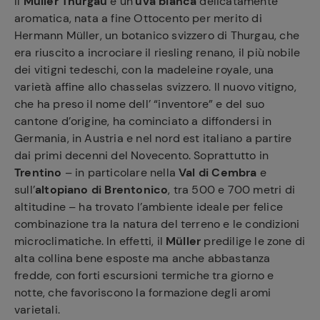
Il
Müller Thurgau
è un’
uva bianca
delicatamente
aromatica, nata a fine Ottocento per merito di
Hermann Müller, un botanico svizzero di Thurgau, che
era riuscito a incrociare il riesling renano, il più nobile
dei vitigni tedeschi, con la madeleine royale, una
varietà affine allo chasselas svizzero. Il nuovo vitigno,
che ha preso il nome dell’ “inventore” e del suo
cantone d’origine, ha cominciato a diffondersi in
Germania, in Austria e nel nord est italiano a partire
dai primi decenni del Novecento. Soprattutto in
Trentino
– in particolare nella
Val di Cembra
e
sull’
altopiano di Brentonico
, tra 500 e 700 metri di
altitudine – ha trovato l’ambiente ideale per felice
combinazione tra la natura del terreno e le condizioni
microclimatiche. In effetti, il
Müller
predilige le zone di
alta collina bene esposte ma anche abbastanza
fredde, con forti escursioni termiche tra giorno e
notte, che favoriscono la formazione degli aromi
varietali.