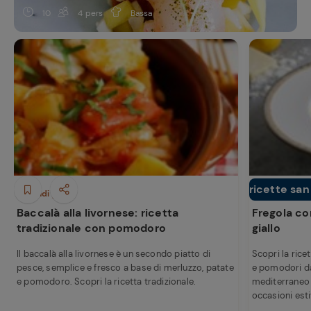
10
4 pers
Bassa
ricette san
Secondi piatti
Primi piatti
Baccalà alla livornese: ricetta
Fregola co
tradizionale con pomodoro
giallo
Il baccalà alla livornese è un secondo piatto di
Scopri la rice
pesce, semplice e fresco a base di merluzzo, patate
e pomodori dat
e pomodoro. Scopri la ricetta tradizionale.
mediterraneo f
occasioni esti