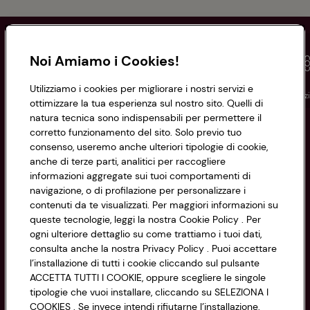
Noi Amiamo i Cookies!
Utilizziamo i cookies per migliorare i nostri servizi e
Conad
Spesa online
Assicurazioni
Viaggi
Istituz
ottimizzare la tua esperienza sul nostro sito. Quelli di
natura tecnica sono indispensabili per permettere il
corretto funzionamento del sito. Solo previo tuo
Informazioni
consenso, useremo anche ulteriori tipologie di cookie,
anche di terze parti, analitici per raccogliere
Privacy Policy
informazioni aggregate sui tuoi comportamenti di
navigazione, o di profilazione per personalizzare i
Cookie Policy
contenuti da te visualizzati. Per maggiori informazioni su
CONAD SOCIETÀ COOPERATIVA
queste tecnologie, leggi la nostra Cookie Policy . Per
Via Michelino, 59 | 40127 BOLOGNA
ogni ulteriore dettaglio su come trattiamo i tuoi dati,
Impostazioni Cookie
Codice Fiscale e Registro Imprese
consulta anche la nostra Privacy Policy . Puoi accettare
l’installazione di tutti i cookie cliccando sul pulsante
di Bologna 00865960157
Accessibilità
ACCETTA TUTTI I COOKIE, oppure scegliere le singole
PARTITA IVA 03320960374
tipologie che vuoi installare, cliccando su SELEZIONA I
COOKIES . Se invece intendi rifiutarne l’installazione,