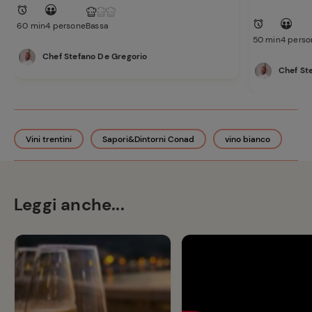
60 min
4 persone
Bassa
50 min
4 perso
Chef Stefano De Gregorio
Chef St
Vini trentini
Sapori&Dintorni Conad
vino bianco
Leggi anche...