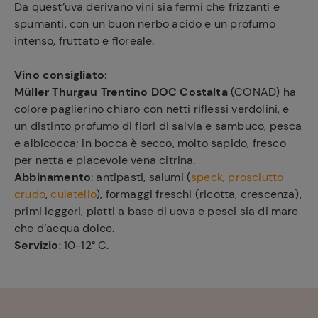
Da quest’uva derivano vini sia fermi che frizzanti e
spumanti, con un buon nerbo acido e un profumo
intenso, fruttato e floreale.
Vino consigliato:
Müller Thurgau Trentino DOC Costalta
(CONAD) ha
colore paglierino chiaro con netti riflessi verdolini, e
un distinto profumo di fiori di salvia e sambuco, pesca
e albicocca; in bocca è secco, molto sapido, fresco
per netta e piacevole vena citrina.
Abbinamento
: antipasti, salumi (
speck
,
prosciutto
crudo
,
culatello
), formaggi freschi (ricotta, crescenza),
primi leggeri, piatti a base di uova e pesci sia di mare
che d’acqua dolce.
Servizio
: 10-12° C.