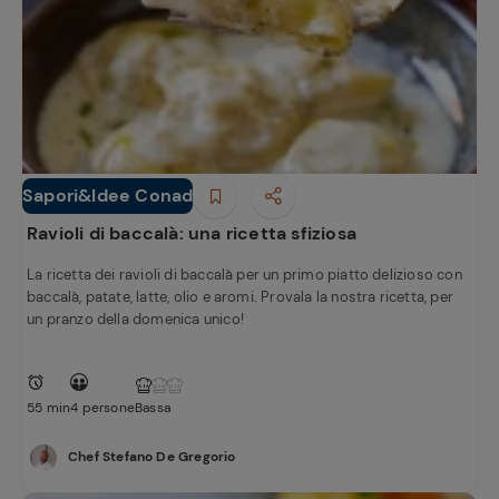
Ricette
preferite
Sapori&Idee Conad
Primi piatti
Ravioli di baccalà: una ricetta sfiziosa
La ricetta dei ravioli di baccalà per un primo piatto delizioso con
baccalà, patate, latte, olio e aromi. Provala la nostra ricetta, per
un pranzo della domenica unico!
55 min
4 persone
Bassa
Chef Stefano De Gregorio