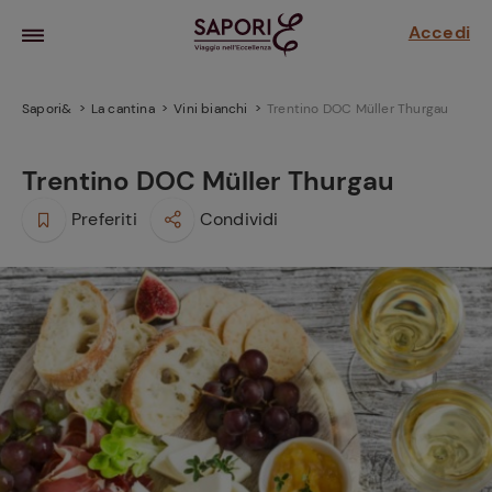
Accedi
Sapori&
La cantina
Vini bianchi
Trentino DOC Müller Thurgau
Trentino DOC Müller Thurgau
Preferiti
Condividi
la frutta
za sensi di
 può!
hi e
la ricetta
parare il