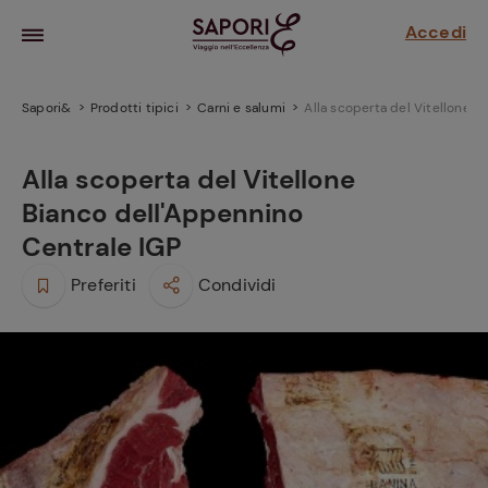
Accedi
Sapori&
Prodotti tipici
Carni e salumi
Alla scoperta del Vitellone B
Alla scoperta del Vitellone
Bianco dell'Appennino
Centrale IGP
Preferiti
Condividi
la frutta
za sensi di
 può!
hi e
la ricetta
parare il