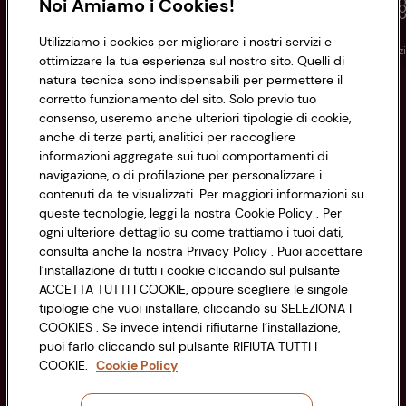
Noi Amiamo i Cookies!
Utilizziamo i cookies per migliorare i nostri servizi e
Conad
Spesa online
Assicurazioni
Viaggi
Istituz
ottimizzare la tua esperienza sul nostro sito. Quelli di
natura tecnica sono indispensabili per permettere il
corretto funzionamento del sito. Solo previo tuo
Informazioni
consenso, useremo anche ulteriori tipologie di cookie,
anche di terze parti, analitici per raccogliere
Privacy Policy
informazioni aggregate sui tuoi comportamenti di
navigazione, o di profilazione per personalizzare i
Cookie Policy
contenuti da te visualizzati. Per maggiori informazioni su
CONAD SOCIETÀ COOPERATIVA
queste tecnologie, leggi la nostra Cookie Policy . Per
Via Michelino, 59 | 40127 BOLOGNA
ogni ulteriore dettaglio su come trattiamo i tuoi dati,
Impostazioni Cookie
Codice Fiscale e Registro Imprese
consulta anche la nostra Privacy Policy . Puoi accettare
l’installazione di tutti i cookie cliccando sul pulsante
di Bologna 00865960157
Accessibilità
ACCETTA TUTTI I COOKIE, oppure scegliere le singole
PARTITA IVA 03320960374
tipologie che vuoi installare, cliccando su SELEZIONA I
COOKIES . Se invece intendi rifiutarne l’installazione,
puoi farlo cliccando sul pulsante RIFIUTA TUTTI I
Servizio clienti
COOKIE.
Cookie Policy