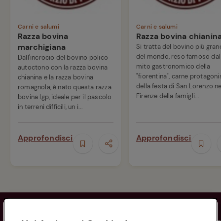
Carni e salumi
Carni e salumi
Razza bovina
Razza bovina chianin
marchigiana
Si tratta del bovino più gra
del mondo, reso famoso dal
Dall'incrocio del bovino polico
mito gastronomico della
autoctono con la razza bovina
"fiorentina", carne protagoni
chianina e la razza bovina
della festa di San Lorenzo ne
romagnola, è nato questa razza
Firenze della famigli...
bovina Igp, ideale per il pascolo
in terreni difficili, un i...
Approfondisci
Approfondisci