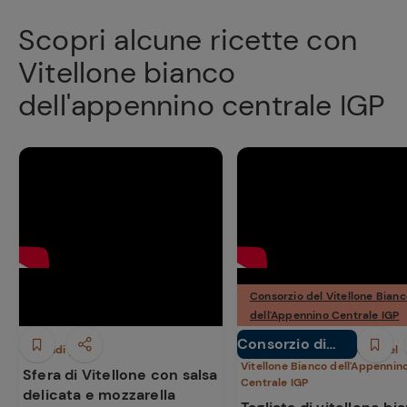
Scopri alcune ricette con
Vitellone bianco
dell'appennino centrale IGP
Consorzio del Vitellone Bian
dell'Appennino Centrale IGP
Consorzio di
Secondi piatti
Secondi piatti
Consorzio del
Vitellone Bianco dell'Appennin
tutela Vitellone
Sfera di Vitellone con salsa
Centrale IGP
delicata e mozzarella
Bianco