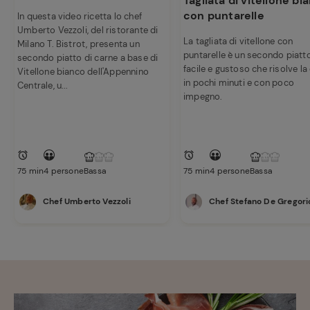
Tagliata di vitellone bi
con puntarelle
In questa video ricetta lo chef
Umberto Vezzoli, del ristorante di
La tagliata di vitellone con
Milano T. Bistrot, presenta un
puntarelle è un secondo piatt
secondo piatto di carne a base di
facile e gustoso che risolve la
Vitellone bianco dell'Appennino
in pochi minuti e con poco
Centrale, u...
impegno.
75 min
4 persone
Bassa
75 min
4 persone
Bassa
Chef Umberto Vezzoli
Chef Stefano De Gregori