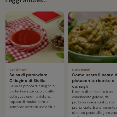
Leggi anche...
Condimenti
Condimenti
Salsa di pomodoro
Come usare il pesto d
Ciliegino di Sicilia
pistacchio: ricette e
consigli
La salsa pronta di ciliegino di
Sicilia è un autentico gioiello
Il pesto di pistacchio è un
della gastronomia italiana,
condimento goloso, dal
capace di trasformare un
profumo intenso e il gusto
semplice piatto in una delizia.
pronunciato. È una variante 
classico pesto alla genovese