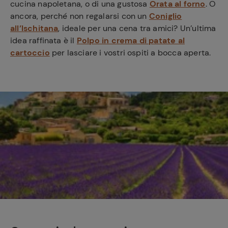
cucina napoletana, o di una gustosa
Orata al forno
. O
ancora, perché non regalarsi con un
Coniglio
all’Ischitana
, ideale per una cena tra amici? Un’ultima
idea raffinata è il
Polpo in crema di patate al
cartoccio
per lasciare i vostri ospiti a bocca aperta.