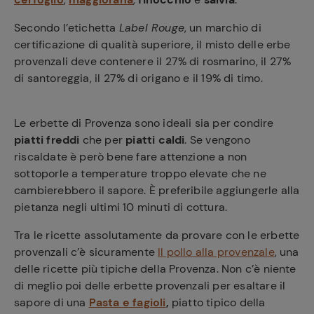
Secondo l’etichetta
Label Rouge
, un marchio di
certificazione di qualità superiore, il misto delle erbe
provenzali deve contenere il 27% di rosmarino, il 27%
di santoreggia, il 27% di origano e il 19% di timo.
Le erbette di Provenza sono ideali sia per condire
piatti freddi
che per
piatti caldi
. Se vengono
riscaldate è però bene fare attenzione a non
sottoporle a temperature troppo elevate che ne
cambierebbero il sapore. È preferibile aggiungerle alla
pietanza negli ultimi 10 minuti di cottura.
Tra le ricette assolutamente da provare con le erbette
provenzali c’è sicuramente
Il pollo alla provenzale
, una
delle ricette più tipiche della Provenza. Non c’è niente
di meglio poi delle erbette provenzali per esaltare il
sapore di una
Pasta e fagioli
,
piatto tipico della