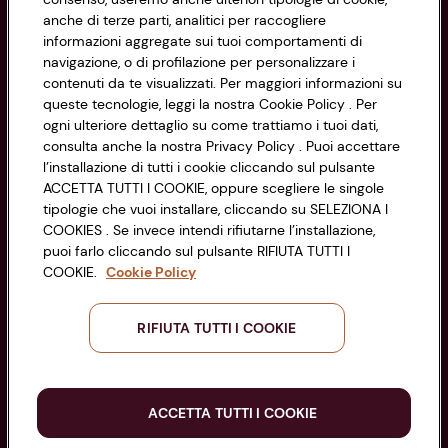
anche di terze parti, analitici per raccogliere
Cookie Policy
CONAD SOCIETÀ COOPERATIVA
informazioni aggregate sui tuoi comportamenti di
navigazione, o di profilazione per personalizzare i
Via Michelino, 59 | 40127 BOLOGNA
Impostazioni Cookie
contenuti da te visualizzati. Per maggiori informazioni su
Codice Fiscale e Registro Imprese
queste tecnologie, leggi la nostra Cookie Policy . Per
di Bologna 00865960157
Accessibilità
ogni ulteriore dettaglio su come trattiamo i tuoi dati,
PARTITA IVA 03320960374
consulta anche la nostra Privacy Policy . Puoi accettare
l’installazione di tutti i cookie cliccando sul pulsante
ACCETTA TUTTI I COOKIE, oppure scegliere le singole
Servizio clienti
tipologie che vuoi installare, cliccando su SELEZIONA I
COOKIES . Se invece intendi rifiutarne l’installazione,
puoi farlo cliccando sul pulsante RIFIUTA TUTTI I
COOKIE.
Cookie Policy
Seguici sui Social:
RIFIUTA TUTTI I COOKIE
Scarica l'app
ACCETTA TUTTI I COOKIE