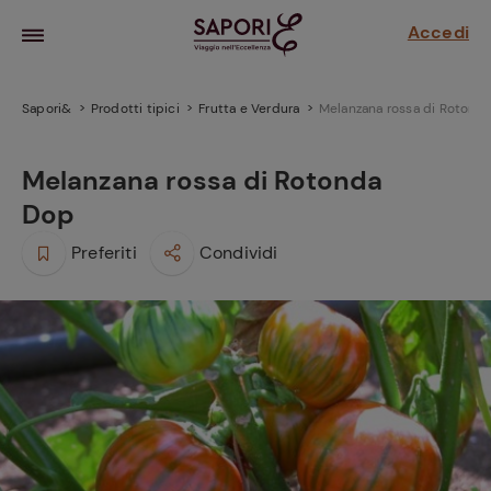
Accedi
Sapori&
Prodotti tipici
Frutta e Verdura
Melanzana rossa di Rotond
Melanzana rossa di Rotonda
Dop
Preferiti
Condividi
la frutta
za sensi di
 può!
hi e
la ricetta
parare il