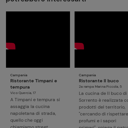
Campania
Campania
Ristorante Timpani e
Ristorante Il buco
tempura
2a rampa Marina Piccola, 5
La cucina de Il buco di
Vico Quercia, 17
A Timpani e tempura si
Sorrento è realizzata c
assaggia la cucina
prodotti del territorio,
napoletana di strada,
"cercando di rispettare
quello che oggi
profumi e i sapori
chiamiamo street
primari", spiega il patr