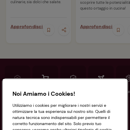
culinarie, sia dolci che salate.
scoprire tutte le potenzialità
questo ortaggio in cucina!
Approfondisci
Approfondisci
Conad
Spesa online
Assicurazioni
Viaggi
Istituz
Noi Amiamo i Cookies!
Utilizziamo i cookies per migliorare i nostri servizi e
Informazioni
ottimizzare la tua esperienza sul nostro sito. Quelli di
natura tecnica sono indispensabili per permettere il
corretto funzionamento del sito. Solo previo tuo
Privacy Policy
consenso, useremo anche ulteriori tipologie di cookie,