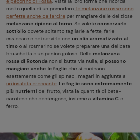
e pecorino di Fossa
. Vista la loro forma che ricorda
molto quella di un pomodoro,
le melanzane rosse sono
perfette anche da farcire
per mangiare delle deliziose
melanzane ripiene al forno
. Se volete
conservarle
sott'olio
dovete soltanto tagliarle a fette, farle
essiccare e poi servirle con
un olio aromatizzato al
timo
o al rosmarino se volete preparare una delicata
bruschetta o un panino goloso. Della
melanzana
rossa di Rotonda
non si butta via nulla,
si possono
mangiare anche le foglie
che si cucinano
esattamente come gli spinaci, magari in aggiunta a
un'insalata croccante
.
Le foglie sono estremamente
più nutrienti
del frutto, vista la quantità di beta-
carotene che contengono, insieme a
vitamina C
e
ferro.