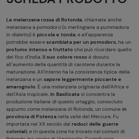
La melanzana rossa di Rotonda
, chiamata anche
melanzana a pomodoro (o merlingiana a pummadora
in dialetto) è
piccola e tonda
, e all'apparenza
potrebbe essere
scambiata per un pomodoro
, ha un
profumo intenso e fruttato
che può ricordare quello
del fico d'india.
Il suo colore rosso
è dovuto
all'aumento della quantità di carotene durante la
maturazione. All'interno ha la consistenza tipica della
melanzana e un
sapore leggermente piccante e
amarognolo
. È una melanzana originaria dell'Africa e
dell'Asia tropicale.
In Basilicata
si concentra la
produzione italiana di questo ortaggio, conosciuto
appunto come melanzana di Rotonda, un comune
in
provincia di Potenza
nella valle del Mercure. Fu
importata nel XX secolo dai
reduci delle guerre
coloniali
, e in questa zona ha trovato nei comuni di
Rotonda ma anche di Viggianello, Castelluccio