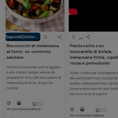
Ricette
preferite
Sapori&Dintorni
Antipasti
Piatti Unici
Conad
Bocconcini di melanzana
Pasticcetto con
al forno: un contorno
mozzarella di bufala,
salutare
melanzane fritte, cipol
rossa e pomodorini
Cerchi un contorno estivo leggero
e allo stesso tempo veloce da
Video ricetta per la preparazi
preparare? Ecco dei bocconcini di
del pasticcetto con mozzarell
melanzane al forno. Scopri la
bufala, melanzane fritte, cipoll
ricetta!
rossa e pomodorini, una ricet
estiva e ricca di sapore
35 min
4 persone
Bassa
45 min
4 persone
Bassa