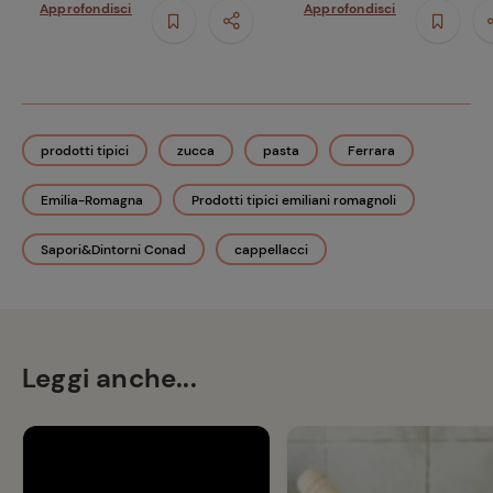
Approfondisci
Approfondisci
prodotti tipici
zucca
pasta
Ferrara
Emilia-Romagna
Prodotti tipici emiliani romagnoli
Sapori&Dintorni Conad
cappellacci
Leggi anche...