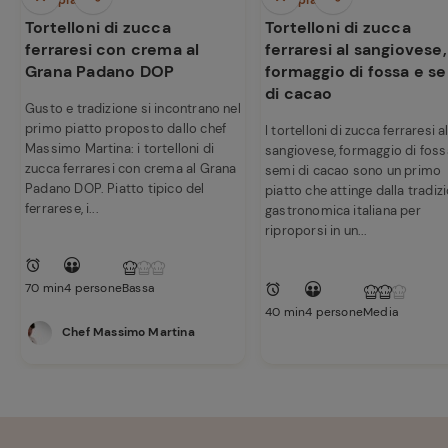
Primi piatti
Primi piatti
Tortelloni di zucca
Tortelloni di zucca
ferraresi con crema al
ferraresi al sangiovese,
Grana Padano DOP
formaggio di fossa e s
di cacao
Gusto e tradizione si incontrano nel
primo piatto proposto dallo chef
I tortelloni di zucca ferraresi a
Massimo Martina: i tortelloni di
sangiovese, formaggio di foss
zucca ferraresi con crema al Grana
semi di cacao sono un primo
Padano DOP. Piatto tipico del
piatto che attinge dalla tradiz
ferrarese, i...
gastronomica italiana per
riproporsi in un...
70 min
4 persone
Bassa
40 min
4 persone
Media
Chef Massimo Martina
Ricette
preferite