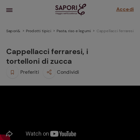
Accedi
Sapori&
Prodotti tipici
Pasta, riso e legumi
Cappellacci ferraresi, i t
Cappellacci ferraresi, i
tortelloni di zucca
Preferiti
Condividi
la frutta
za sensi di
 può!
hi e
la ricetta
parare il