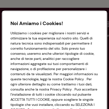
Noi Amiamo i Cookies!
Utilizziamo i cookies per migliorare i nostri servizi e
Conad
Spesa online
Assicurazioni
Viaggi
Istituz
ottimizzare la tua esperienza sul nostro sito. Quelli di
natura tecnica sono indispensabili per permettere il
corretto funzionamento del sito. Solo previo tuo
Informazioni
consenso, useremo anche ulteriori tipologie di cookie,
anche di terze parti, analitici per raccogliere
Privacy Policy
informazioni aggregate sui tuoi comportamenti di
navigazione, o di profilazione per personalizzare i
Cookie Policy
contenuti da te visualizzati. Per maggiori informazioni su
CONAD SOCIETÀ COOPERATIVA
queste tecnologie, leggi la nostra Cookie Policy . Per
Via Michelino, 59 | 40127 BOLOGNA
ogni ulteriore dettaglio su come trattiamo i tuoi dati,
Impostazioni Cookie
Codice Fiscale e Registro Imprese
consulta anche la nostra Privacy Policy . Puoi accettare
l’installazione di tutti i cookie cliccando sul pulsante
di Bologna 00865960157
Accessibilità
ACCETTA TUTTI I COOKIE, oppure scegliere le singole
PARTITA IVA 03320960374
tipologie che vuoi installare, cliccando su SELEZIONA I