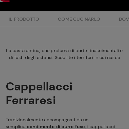
e
IL PRODOTTO
COME CUCINARLO
DOV
La pasta antica, che profuma di corte rinascimentali e
di fasti degli estensi. Scoprite i territori in cui nasce
Cappellacci
Ferraresi
Tradizionalmente accompagnati da un
semplice
condimento di burro fuso
, i cappellacci