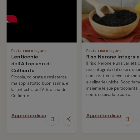
Pasta, riso e legumi
Pasta, riso e legumi
Lenticchie
Riso Nerone integrale
dell'Altopiano di
Il riso Nerone è una varietà d
riso integrale dal colore scu
Colfiorito
con caratteristiche nutrizion
Piccola, colorata e resistente,
e culinarie uniche. Scopriam
ma soprattutto buonissima: è
insieme le sue particolarità,
la lenticchia dell'Altopiano di
come cucinarlo e con c...
Colfiorito.
Approfondisci
Approfondisci