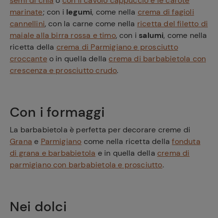
semi di chia
o
con il cavolo cappuccio e le carote
marinate
; con i
legumi
, come nella
crema di fagioli
cannellini
, con la carne come nella
ricetta del filetto di
maiale alla birra rossa e timo
, con i
salumi
, come nella
ricetta della
crema di Parmigiano e prosciutto
croccante
o in quella della
crema di barbabietola con
crescenza e prosciutto crudo
.
Con i formaggi
La barbabietola è perfetta per decorare creme di
Grana
e
Parmigiano
come nella ricetta della
fonduta
di grana e barbabietola
e in quella della
crema di
parmigiano con barbabietola e prosciutto
.
Nei dolci