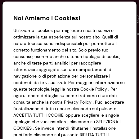
Noi Amiamo i Cookies!
Utilizziamo i cookies per migliorare i nostri servizi e
Conad
Spesa online
Assicurazioni
Viaggi
Istituz
ottimizzare la tua esperienza sul nostro sito. Quelli di
natura tecnica sono indispensabili per permettere il
corretto funzionamento del sito. Solo previo tuo
Informazioni
consenso, useremo anche ulteriori tipologie di cookie,
anche di terze parti, analitici per raccogliere
Privacy Policy
informazioni aggregate sui tuoi comportamenti di
navigazione, o di profilazione per personalizzare i
Cookie Policy
contenuti da te visualizzati. Per maggiori informazioni su
CONAD SOCIETÀ COOPERATIVA
queste tecnologie, leggi la nostra Cookie Policy . Per
Via Michelino, 59 | 40127 BOLOGNA
ogni ulteriore dettaglio su come trattiamo i tuoi dati,
Impostazioni Cookie
Codice Fiscale e Registro Imprese
consulta anche la nostra Privacy Policy . Puoi accettare
l’installazione di tutti i cookie cliccando sul pulsante
di Bologna 00865960157
Accessibilità
ACCETTA TUTTI I COOKIE, oppure scegliere le singole
PARTITA IVA 03320960374
tipologie che vuoi installare, cliccando su SELEZIONA I
COOKIES . Se invece intendi rifiutarne l’installazione,
puoi farlo cliccando sul pulsante RIFIUTA TUTTI I
Servizio clienti