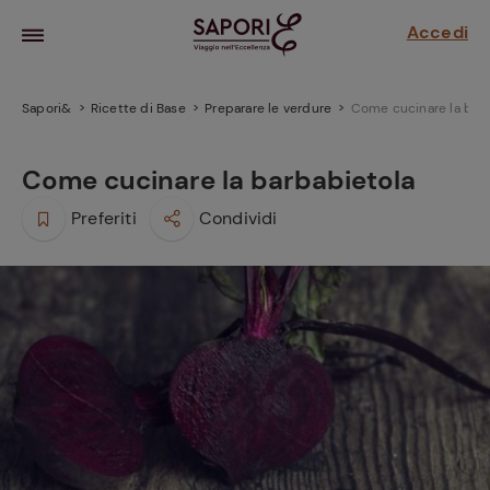
Accedi
Sapori&
Ricette di Base
Preparare le verdure
Come cucinare la bar
Come cucinare la barbabietola
Preferiti
Condividi
la frutta
za sensi di
 può!
hi e
la ricetta
parare il