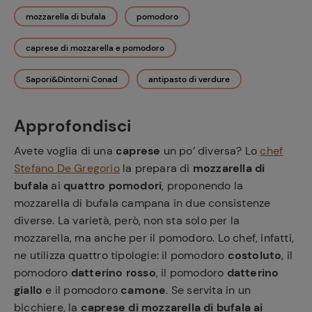
mozzarella di bufala
pomodoro
caprese di mozzarella e pomodoro
Sapori&Dintorni Conad
antipasto di verdure
Approfondisci
Avete voglia di una
caprese
un po’ diversa? Lo
chef
Stefano De Gregorio
la prepara di
mozzarella di
bufala
ai
quattro pomodori
, proponendo la
mozzarella di bufala campana in due consistenze
diverse. La varietà, però, non sta solo per la
mozzarella, ma anche per il pomodoro. Lo chef, infatti,
ne utilizza quattro tipologie: il pomodoro
costoluto
, il
pomodoro
datterino rosso
, il pomodoro
datterino
giallo
e il pomodoro
camone
. Se servita in un
bicchiere, la
caprese di mozzarella di bufala ai