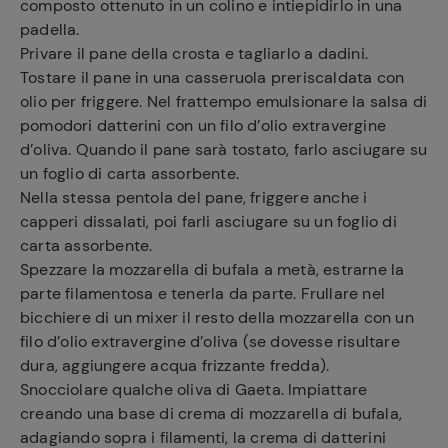
composto ottenuto in un colino e intiepidirlo in una
padella.
Privare il pane della crosta e tagliarlo a dadini.
Tostare il pane in una casseruola preriscaldata con
olio per friggere. Nel frattempo emulsionare la salsa di
pomodori datterini con un filo d’olio extravergine
d’oliva. Quando il pane sarà tostato, farlo asciugare su
un foglio di carta assorbente.
Nella stessa pentola del pane, friggere anche i
capperi dissalati, poi farli asciugare su un foglio di
carta assorbente.
Spezzare la mozzarella di bufala a metà, estrarne la
parte filamentosa e tenerla da parte. Frullare nel
bicchiere di un mixer il resto della mozzarella con un
filo d’olio extravergine d’oliva (se dovesse risultare
dura, aggiungere acqua frizzante fredda).
Snocciolare qualche oliva di Gaeta. Impiattare
creando una base di crema di mozzarella di bufala,
adagiando sopra i filamenti, la crema di datterini