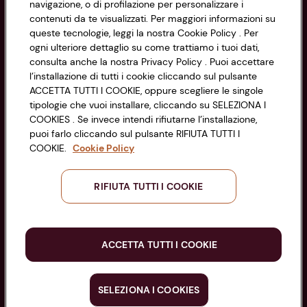
navigazione, o di profilazione per personalizzare i
Codice Fiscale e Registro Imprese
contenuti da te visualizzati. Per maggiori informazioni su
di Bologna 00865960157
Accessibilità
queste tecnologie, leggi la nostra Cookie Policy . Per
PARTITA IVA 03320960374
ogni ulteriore dettaglio su come trattiamo i tuoi dati,
consulta anche la nostra Privacy Policy . Puoi accettare
l’installazione di tutti i cookie cliccando sul pulsante
Servizio clienti
ACCETTA TUTTI I COOKIE, oppure scegliere le singole
tipologie che vuoi installare, cliccando su SELEZIONA I
COOKIES . Se invece intendi rifiutarne l’installazione,
puoi farlo cliccando sul pulsante RIFIUTA TUTTI I
COOKIE.
Cookie Policy
Seguici sui Social:
RIFIUTA TUTTI I COOKIE
Scarica l'app
ACCETTA TUTTI I COOKIE
SELEZIONA I COOKIES