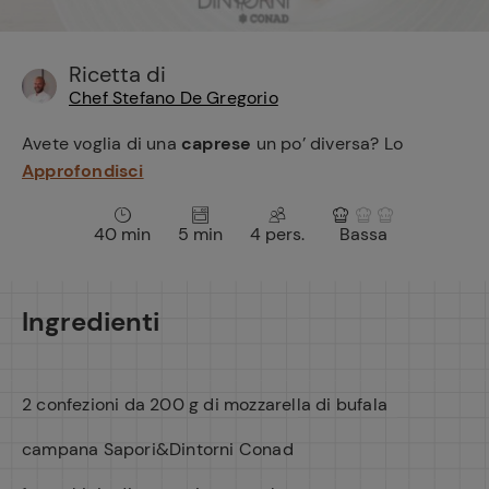
e
Ricetta di
Chef Stefano De Gregorio
Avete voglia di una
caprese
un po’ diversa? Lo
Approfondisci
40 min
5 min
4 pers.
Bassa
Ingredienti
2 confezioni da 200 g di mozzarella di bufala
campana Sapori&Dintorni Conad