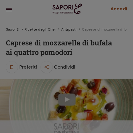
Accedi
Sapori&
Ricette degli Chef
Antipasti
Caprese di mozzarella di bufa
Caprese di mozzarella di bufala
ai quattro pomodori
Preferiti
Condividi
la frutta
za sensi di
 può!
hi e
la ricetta
parare il