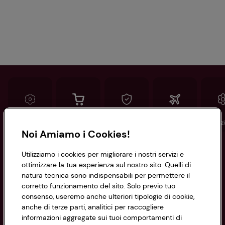
Conad
Spesa online
Assicurazioni
Viaggi
Istituz
Noi Amiamo i Cookies!
Informazioni
Utilizziamo i cookies per migliorare i nostri servizi e
ottimizzare la tua esperienza sul nostro sito. Quelli di
natura tecnica sono indispensabili per permettere il
Privacy Policy
corretto funzionamento del sito. Solo previo tuo
consenso, useremo anche ulteriori tipologie di cookie,
Cookie Policy
anche di terze parti, analitici per raccogliere
CONAD SOCIETÀ COOPERATIVA
informazioni aggregate sui tuoi comportamenti di
Via Michelino, 59 | 40127 BOLOGNA
Impostazioni Cookie