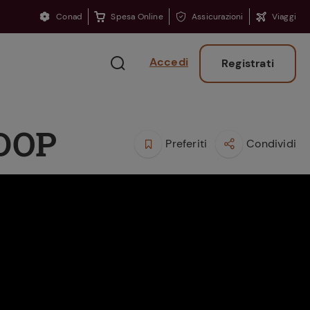
Conad
Spesa Online
Assicurazioni
Viaggi
Accedi
Registrati
 DOP
Preferiti
Condividi
Ritorno sui banchi?
Consigli per ritrovare
la concentrazione