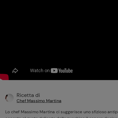
Bisque di gamberi:
l'ideale per insaporire
i tuoi piatti di pesce!
Cavolo romanesco al
forno con ‘nduja
Ricetta di
Chef Massimo Martina
Lo chef Massimo Martina ci suggerisce uno sfizioso antipa