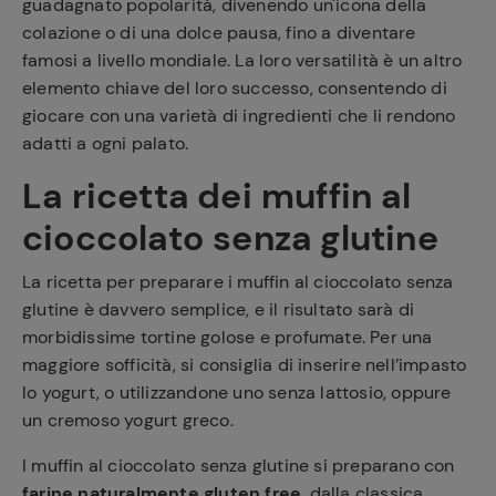
guadagnato popolarità, divenendo un'icona della
colazione o di una dolce pausa, fino a diventare
famosi a livello mondiale. La loro versatilità è un altro
elemento chiave del loro successo, consentendo di
giocare con una varietà di ingredienti che li rendono
adatti a ogni palato.
Ricette
La ricetta dei muffin al
preferite
cioccolato senza glutine
La ricetta per preparare i muffin al cioccolato senza
glutine è davvero semplice, e il risultato sarà di
morbidissime tortine golose e profumate. Per una
maggiore sofficità, si consiglia di inserire nell’impasto
lo yogurt, o utilizzandone uno senza lattosio, oppure
un cremoso yogurt greco.
I muffin al cioccolato senza glutine si preparano con
farine naturalmente gluten free
, dalla classica