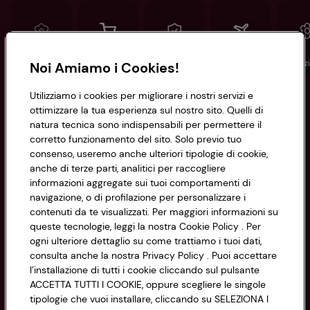
Conad
Spesa online
Assicurazioni
Viaggi
Istituz
Noi Amiamo i Cookies!
Utilizziamo i cookies per migliorare i nostri servizi e
Informazioni
ottimizzare la tua esperienza sul nostro sito. Quelli di
natura tecnica sono indispensabili per permettere il
corretto funzionamento del sito. Solo previo tuo
Privacy Policy
consenso, useremo anche ulteriori tipologie di cookie,
anche di terze parti, analitici per raccogliere
Cookie Policy
CONAD SOCIETÀ COOPERATIVA
informazioni aggregate sui tuoi comportamenti di
navigazione, o di profilazione per personalizzare i
Via Michelino, 59 | 40127 BOLOGNA
Impostazioni Cookie
contenuti da te visualizzati. Per maggiori informazioni su
Codice Fiscale e Registro Imprese
queste tecnologie, leggi la nostra Cookie Policy . Per
di Bologna 00865960157
Accessibilità
ogni ulteriore dettaglio su come trattiamo i tuoi dati,
PARTITA IVA 03320960374
consulta anche la nostra Privacy Policy . Puoi accettare
l’installazione di tutti i cookie cliccando sul pulsante
ACCETTA TUTTI I COOKIE, oppure scegliere le singole
Servizio clienti
tipologie che vuoi installare, cliccando su SELEZIONA I