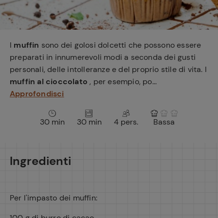
e
I
muffin
sono dei golosi dolcetti che possono essere
preparati in innumerevoli modi a seconda dei gusti
personali, delle intolleranze e del proprio stile di vita. I
muffin al cioccolato
, per esempio, po...
Approfondisci
30 min
30 min
4 pers.
Bassa
Ingredienti
Per l'impasto dei muffin:
100 g di burro di cacao