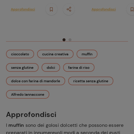
Approfondisci
Approfondisci
cioccolato
cucina creativa
muffin
senza glutine
dolci
farina di riso
dolce con farina di mandorle
ricetta senza glutine
Alfredo Iannaccone
Approfondisci
I
muffin
sono dei golosi dolcetti che possono essere
preparati in innumerevoli modi a seconda dei gusti