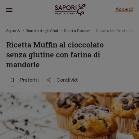
Accedi
Sapori&
Ricette degli Chef
Dolci e Dessert
Ricetta Muffin al ciocco
Ricetta Muffin al cioccolato
senza glutine con farina di
mandorle
Preferiti
Condividi
la frutta
za sensi di
 può!
hi e
la ricetta
parare il