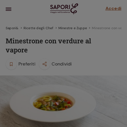
Accedi
Sapori&
Ricette degli Chef
Minestre e Zuppe
Minestrone con verdu
Minestrone con verdure al
vapore
Preferiti
Condividi
la frutta
za sensi di
 può!
hi e
la ricetta
parare il