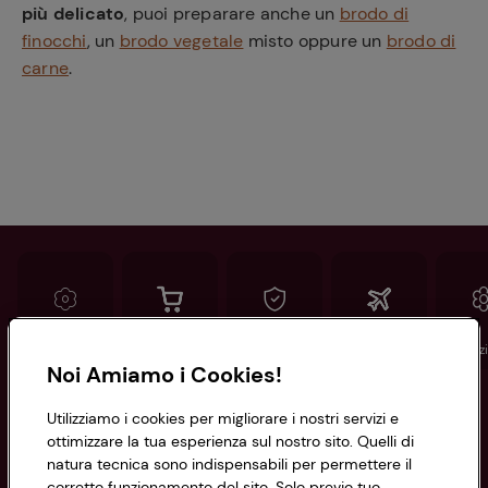
più delicato
, puoi preparare anche un
brodo di
finocchi
, un
brodo vegetale
misto oppure un
brodo di
carne
.
Conad
Spesa online
Assicurazioni
Viaggi
Istituz
Noi Amiamo i Cookies!
Informazioni
Utilizziamo i cookies per migliorare i nostri servizi e
ottimizzare la tua esperienza sul nostro sito. Quelli di
natura tecnica sono indispensabili per permettere il
Privacy Policy
corretto funzionamento del sito. Solo previo tuo