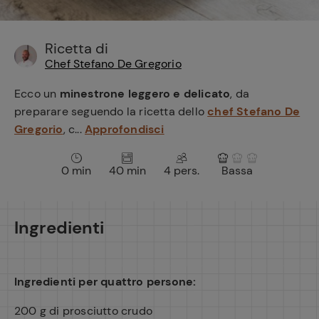
e
Ricetta di
Chef Stefano De Gregorio
Ecco un
minestrone leggero e delicato
, da
preparare seguendo la ricetta dello
chef Stefano De
Gregorio
, c...
Approfondisci
0 min
40 min
4 pers.
Bassa
Ingredienti
Ingredienti per quattro persone:
200 g di prosciutto crudo