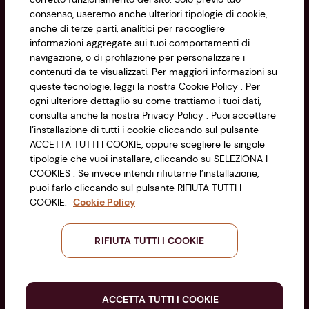
consenso, useremo anche ulteriori tipologie di cookie,
Cookie Policy
anche di terze parti, analitici per raccogliere
CONAD SOCIETÀ COOPERATIVA
informazioni aggregate sui tuoi comportamenti di
Via Michelino, 59 | 40127 BOLOGNA
Impostazioni Cookie
navigazione, o di profilazione per personalizzare i
Codice Fiscale e Registro Imprese
contenuti da te visualizzati. Per maggiori informazioni su
di Bologna 00865960157
Accessibilità
queste tecnologie, leggi la nostra Cookie Policy . Per
PARTITA IVA 03320960374
ogni ulteriore dettaglio su come trattiamo i tuoi dati,
consulta anche la nostra Privacy Policy . Puoi accettare
l’installazione di tutti i cookie cliccando sul pulsante
Servizio clienti
ACCETTA TUTTI I COOKIE, oppure scegliere le singole
tipologie che vuoi installare, cliccando su SELEZIONA I
COOKIES . Se invece intendi rifiutarne l’installazione,
puoi farlo cliccando sul pulsante RIFIUTA TUTTI I
COOKIE.
Cookie Policy
Seguici sui Social:
RIFIUTA TUTTI I COOKIE
Scarica l'app
ACCETTA TUTTI I COOKIE