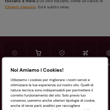
toscano e mele
a un vino toscano, come un calice di
Chianti classico
.
Ed è subito relax.
Conad
Spesa online
Assicurazioni
Viaggi
Istituz
Noi Amiamo i Cookies!
Informazioni
Utilizziamo i cookies per migliorare i nostri servizi e
ottimizzare la tua esperienza sul nostro sito. Quelli di
natura tecnica sono indispensabili per permettere il
Privacy Policy
corretto funzionamento del sito. Solo previo tuo
consenso, useremo anche ulteriori tipologie di cookie,
Cookie Policy
anche di terze parti, analitici per raccogliere
CONAD SOCIETÀ COOPERATIVA