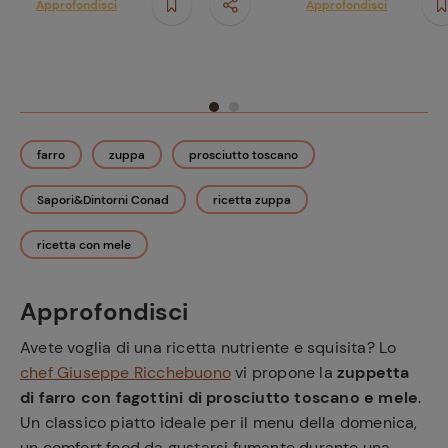
Approfondisci
Approfondisci
farro
zuppa
prosciutto toscano
Sapori&Dintorni Conad
ricetta zuppa
ricetta con mele
Approfondisci
Avete voglia di una ricetta nutriente e squisita? Lo
chef Giuseppe Ricchebuono
vi propone la
zuppetta
di farro con fagottini di prosciutto toscano e mele
.
Un classico piatto ideale per il menu della domenica,
un comfort food da gustarsi fumante durante una