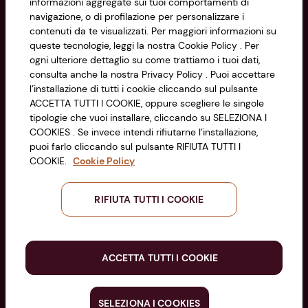
informazioni aggregate sui tuoi comportamenti di
Via Michelino, 59 | 40127 BOLOGNA
Impostazioni Cookie
navigazione, o di profilazione per personalizzare i
Codice Fiscale e Registro Imprese
contenuti da te visualizzati. Per maggiori informazioni su
di Bologna 00865960157
Accessibilità
queste tecnologie, leggi la nostra Cookie Policy . Per
PARTITA IVA 03320960374
ogni ulteriore dettaglio su come trattiamo i tuoi dati,
consulta anche la nostra Privacy Policy . Puoi accettare
l’installazione di tutti i cookie cliccando sul pulsante
Servizio clienti
ACCETTA TUTTI I COOKIE, oppure scegliere le singole
tipologie che vuoi installare, cliccando su SELEZIONA I
COOKIES . Se invece intendi rifiutarne l’installazione,
puoi farlo cliccando sul pulsante RIFIUTA TUTTI I
COOKIE.
Cookie Policy
Seguici sui Social:
RIFIUTA TUTTI I COOKIE
Scarica l'app
ACCETTA TUTTI I COOKIE
SELEZIONA I COOKIES