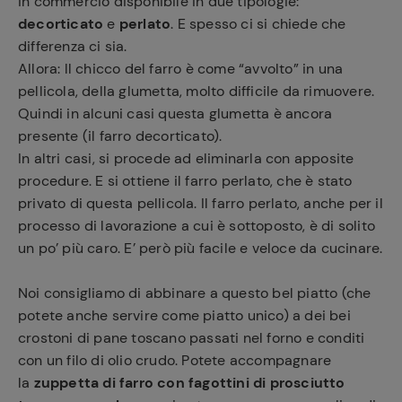
in commercio disponibile in due tipologie:
decorticato
e
perlato
. E spesso ci si chiede che
differenza ci sia.
Allora: ll chicco del farro è come “avvolto” in una
pellicola, della glumetta, molto difficile da rimuovere.
Quindi in alcuni casi questa glumetta è ancora
presente (il farro decorticato).
In altri casi, si procede ad eliminarla con apposite
procedure. E si ottiene il farro perlato, che è stato
privato di questa pellicola. Il farro perlato, anche per il
processo di lavorazione a cui è sottoposto, è di solito
un po’ più caro. E’ però più facile e veloce da cucinare.
Noi consigliamo di abbinare a questo bel piatto (che
potete anche servire come piatto unico) a dei bei
crostoni di pane toscano passati nel forno e conditi
con un filo di olio crudo. Potete accompagnare
la
zuppetta di farro con fagottini di prosciutto