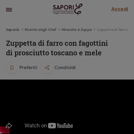
Accedi
Sapori&
Ricette degli Chef
Minestre e Zuppe
Zuppetta di farro con
Zuppetta di farro con fagottini
di prosciutto toscano e mele
Preferiti
Condividi
la frutta
za sensi di
 può!
hi e
la ricetta
parare il