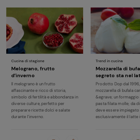
Cucina di stagione
Trend in cucina
Melograno, frutto
Mozzarella di bufal
d’inverno
segreto sta nel la
Il melograno è un frutto
Prodotto Dop dal 1996,
affascinante e ricco di storia,
mozzarella di bufala c
simbolo di fertilità e abbondanza in
&egrave; un formaggio 
diverse culture, perfetto per
pasta filata molle; da d
preparare ricette dolci e salate
deve essere impiegato
durante l’inverno.
esclusivamente il latte i