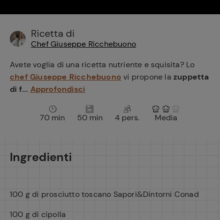
e
Ricetta di
Chef Giuseppe Ricchebuono
Avete voglia di una ricetta nutriente e squisita? Lo
chef Giuseppe Ricchebuono
vi propone la
zuppetta
di f...
Approfondisci
70 min
50 min
4 pers.
Media
Ingredienti
100 g di prosciutto toscano Sapori&Dintorni Conad
100 g di cipolla