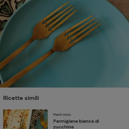
perduta
Come affumicare:
legna ed erbe da
usare
Finferli, animelle e
salsa ai frutti rossi
Ricette simili
Piatti Unici
Parmigiana bianca di
zucchine