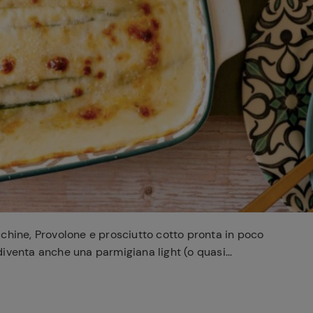
Ricette di Plumcake:
tutte i modi per
Tagliolini freschi con
prepararlo
limone nero bruciato,
Caciocavallo, burro e
scampi
cchine, Provolone e prosciutto cotto pronta in poco
 diventa anche una parmigiana light (o quasi...