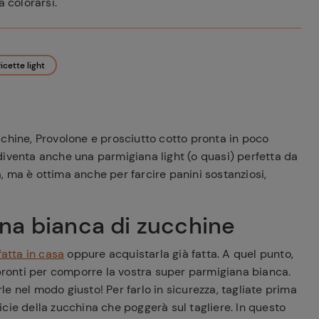
a colorarsi.
icette light
cchine, Provolone e prosciutto cotto pronta in poco
, diventa anche una parmigiana light (o quasi) perfetta da
 ma è ottima anche per farcire panini sostanziosi,
na bianca di zucchine
atta in casa
oppure acquistarla già fatta. A quel punto,
 pronti per comporre la vostra super parmigiana bianca.
rle nel modo giusto! Per farlo in sicurezza, tagliate prima
cie della zucchina che poggerà sul tagliere. In questo