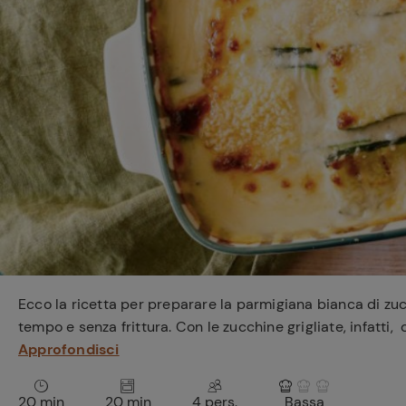
Bisque di gamberi:
l'ideale per insaporire
i tuoi piatti di pesce!
Cavolo romanesco al
forno con ‘nduja
Ecco la ricetta per preparare la parmigiana bianca di zu
tempo e senza frittura. Con le zucchine grigliate, infatti,
Approfondisci
20 min
20 min
4 pers.
Bassa