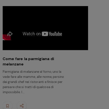
Come fare la parmigiana di
melanzane
Parmigiana di melanzane al forno, uno la
vede fare alle mamme, alle nonne, persino
dai grandi chef nei ristoranti e finisce per
pensare che si tratti di qualcosa di
impossibile. I...