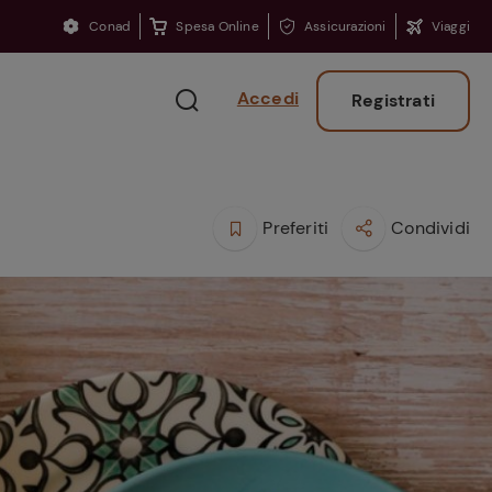
Conad
Spesa Online
Assicurazioni
Viaggi
Accedi
Registrati
Preferiti
Condividi
Ritorno sui banchi?
Consigli per ritrovare
la concentrazione