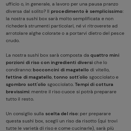
ufficio o, in generale, a lavoro per una pausa pranzo
diversa dal solito? Il
procedimento è semplicissimo
:
la nostra sushi box sarà molto semplificata e non
richederà strumenti particolari, né vi ritroverete ad
arrotolare alghe colorate o a portarvi dietro del pesce
crudo.
La nostra sushi box sarà composta da
quattro mini
porzioni di riso con ingredienti diversi
che lo
condiranno:
bocconcini di magatello
di vitello,
fettine di magatello
,
tonno sott'olio
sgocciolato e
sgombro sott'olio
sgocciolato.
Tempi di cottura
brevissimi
: mentre il riso cuoce si potrà preparare
tutto il resto.
Un consiglio sulla
scelta del riso
: per preparare
questa sushi box, scegli un riso da risotto (qui trovi
tutte le varietà di riso e come cucinarle), sarà più