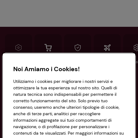
Conad
Spesa online
Assicurazioni
Viaggi
Istituz
Noi Amiamo i Cookies!
Informazioni
Utilizziamo i cookies per migliorare i nostri servizi e
ottimizzare la tua esperienza sul nostro sito. Quelli di
natura tecnica sono indispensabili per permettere il
Privacy Policy
corretto funzionamento del sito. Solo previo tuo
consenso, useremo anche ulteriori tipologie di cookie,
Cookie Policy
anche di terze parti, analitici per raccogliere
CONAD SOCIETÀ COOPERATIVA
informazioni aggregate sui tuoi comportamenti di
Via Michelino, 59 | 40127 BOLOGNA
Impostazioni Cookie
navigazione, o di profilazione per personalizzare i
Codice Fiscale e Registro Imprese
contenuti da te visualizzati. Per maggiori informazioni su
di Bologna 00865960157