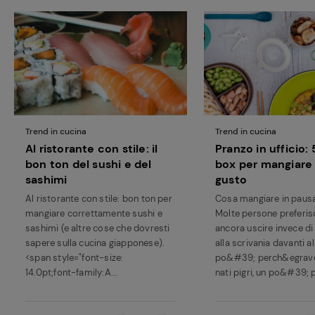
Trend in cucina
Trend in cucina
Al ristorante con stile: il
Pranzo in ufficio:
Ricette
bon ton del sushi e del
box per mangiare
preferite
sashimi
gusto
Al ristorante con stile: bon ton per
Cosa mangiare in paus
mangiare correttamente sushi e
Molte persone preferi
sashimi (e altre cose che dovresti
ancora uscire invece di
sapere sulla cucina giapponese).
alla scrivania davanti a
<span style="font-size:
po&#39; perch&egrave
14.0pt;font-family:A...
nati pigri, un po&#39; p