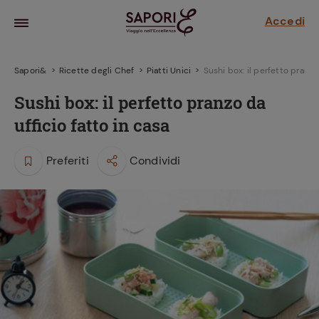
Accedi
Sapori&
Ricette degli Chef
Piatti Unici
Sushi box: il perfetto pranzo 
Sushi box: il perfetto pranzo da
ufficio fatto in casa
Preferiti
Condividi
la frutta
za sensi di
 può!
hi e
la ricetta
parare il