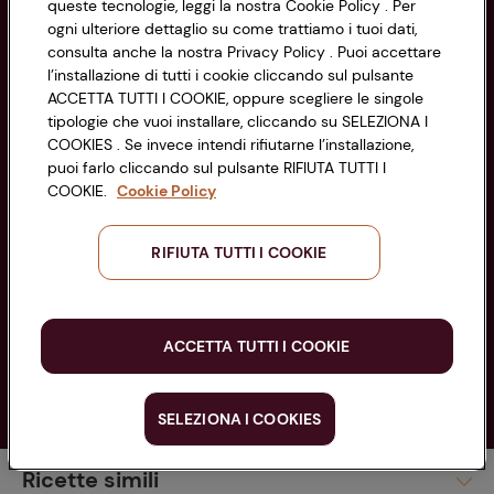
Accessibilità
queste tecnologie, leggi la nostra Cookie Policy . Per
PARTITA IVA 03320960374
ogni ulteriore dettaglio su come trattiamo i tuoi dati,
consulta anche la nostra Privacy Policy . Puoi accettare
l’installazione di tutti i cookie cliccando sul pulsante
Servizio clienti
ACCETTA TUTTI I COOKIE, oppure scegliere le singole
tipologie che vuoi installare, cliccando su SELEZIONA I
COOKIES . Se invece intendi rifiutarne l’installazione,
puoi farlo cliccando sul pulsante RIFIUTA TUTTI I
COOKIE.
Cookie Policy
Seguici sui Social:
RIFIUTA TUTTI I COOKIE
Scarica l'app
ACCETTA TUTTI I COOKIE
SELEZIONA I COOKIES
Copyright @ Conad 2025
Piatti Unici
Ricette simili
Sushi di riso e verdure