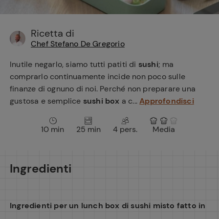
e
Ricetta di
Chef Stefano De Gregorio
Inutile negarlo, siamo tutti patiti di
sushi
; ma
comprarlo continuamente incide non poco sulle
finanze di ognuno di noi. Perché non preparare una
gustosa e semplice
sushi box
a c...
Approfondisci
10 min
25 min
4 pers.
Media
Ingredienti
Ingredienti per un lunch box di sushi misto fatto in