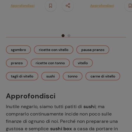
Approfondisci
Approfondisci
sgombro
ricette con vitello
pausa pranzo
pranzo
ricette con tonno
vitello
tagli di vitello
sushi
tonno
carne di vitello
Approfondisci
Inutile negarlo, siamo tutti patiti di
sushi
; ma
comprarlo continuamente incide non poco sulle
finanze di ognuno di noi. Perché non preparare una
gustosa e semplice
sushi box
a casa da portare in