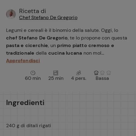
e
Ricetta di
Chef Stefano De Gregorio
Legumi e cereali è il binomio della salute. Oggi, lo
chef Stefano De Gregorio
, te lo propone con questa
pasta e cicerchie
, un
primo piatto cremoso e
tradizionale
della
cucina lucana
non mol...
Approfondisci
60 min
25 min
4 pers.
Bassa
Ingredienti
240 g di ditali rigati