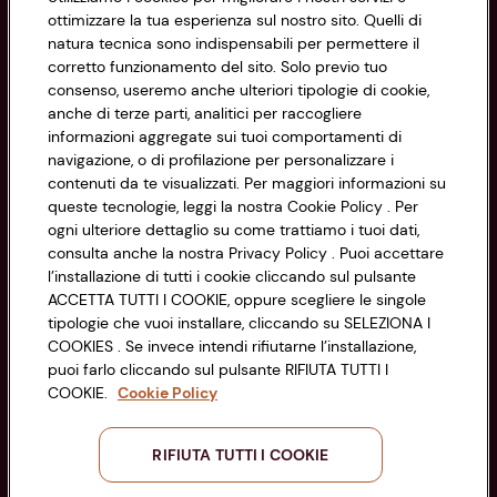
ottimizzare la tua esperienza sul nostro sito. Quelli di
natura tecnica sono indispensabili per permettere il
Privacy Policy
corretto funzionamento del sito. Solo previo tuo
consenso, useremo anche ulteriori tipologie di cookie,
Cookie Policy
anche di terze parti, analitici per raccogliere
CONAD SOCIETÀ COOPERATIVA
informazioni aggregate sui tuoi comportamenti di
Via Michelino, 59 | 40127 BOLOGNA
Impostazioni Cookie
navigazione, o di profilazione per personalizzare i
Codice Fiscale e Registro Imprese
contenuti da te visualizzati. Per maggiori informazioni su
di Bologna 00865960157
Accessibilità
queste tecnologie, leggi la nostra Cookie Policy . Per
PARTITA IVA 03320960374
ogni ulteriore dettaglio su come trattiamo i tuoi dati,
consulta anche la nostra Privacy Policy . Puoi accettare
l’installazione di tutti i cookie cliccando sul pulsante
Servizio clienti
ACCETTA TUTTI I COOKIE, oppure scegliere le singole
tipologie che vuoi installare, cliccando su SELEZIONA I
COOKIES . Se invece intendi rifiutarne l’installazione,
puoi farlo cliccando sul pulsante RIFIUTA TUTTI I
COOKIE.
Cookie Policy
Seguici sui Social:
RIFIUTA TUTTI I COOKIE