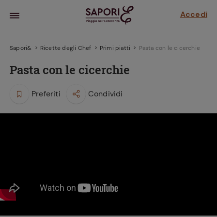
Accedi
Sapori&
Ricette degli Chef
Primi piatti
Pasta con le cicerchie
Pasta con le cicerchie
Preferiti
Condividi
la frutta
za sensi di
 può!
hi e
la ricetta
parare il