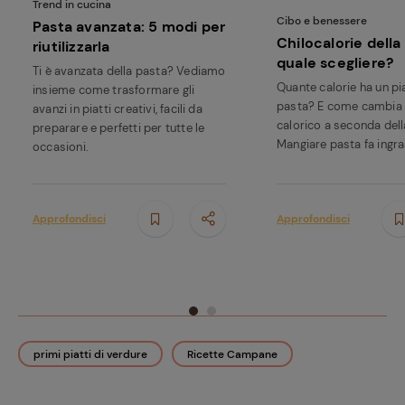
Trend in cucina
Cibo e benessere
Pasta avanzata: 5 modi per
Chilocalorie della
riutilizzarla
quale scegliere?
Ti è avanzata della pasta? Vediamo
Quante calorie ha un pi
insieme come trasformare gli
pasta? E come cambia 
avanzi in piatti creativi, facili da
calorico a seconda dell
preparare e perfetti per tutte le
Mangiare pasta fa ingr
occasioni.
Approfondisci
Approfondisci
primi piatti di verdure
Ricette Campane