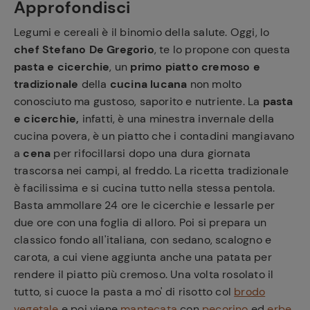
Approfondisci
Legumi e cereali è il binomio della salute. Oggi, lo
chef Stefano De Gregorio
, te lo propone con questa
pasta e cicerchie
, un
primo piatto cremoso e
tradizionale
della
cucina lucana
non molto
conosciuto ma gustoso, saporito e nutriente. La
pasta
e cicerchie,
infatti, è una minestra invernale della
cucina povera, è un piatto che i contadini mangiavano
a
cena
per rifocillarsi dopo una dura giornata
trascorsa nei campi, al freddo. La ricetta tradizionale
è facilissima e si cucina tutto nella stessa pentola.
Basta ammollare 24 ore le cicerchie e lessarle per
due ore con una foglia di alloro. Poi si prepara un
classico fondo all'italiana, con sedano, scalogno e
carota, a cui viene aggiunta anche una patata per
rendere il piatto più cremoso. Una volta rosolato il
tutto, si cuoce la pasta a mo' di risotto col
brodo
vegetale
e poi viene
mantecata
con
pecorino
ed
erbe