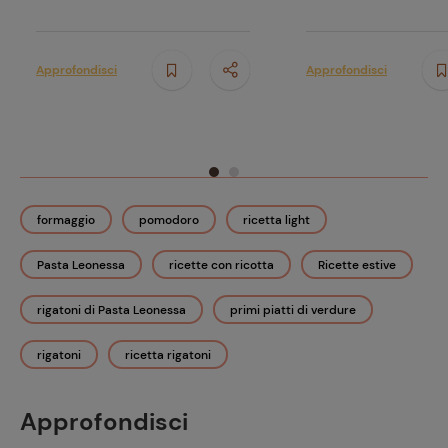
Approfondisci
Approfondisci
formaggio
pomodoro
ricetta light
Pasta Leonessa
ricette con ricotta
Ricette estive
rigatoni di Pasta Leonessa
primi piatti di verdure
rigatoni
ricetta rigatoni
Approfondisci