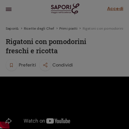
Accedi
Sapori&
Ricette degli Chef
Primi piatti
Rigatoni con pomodorini fres
Rigatoni con pomodorini
freschi e ricotta
Preferiti
Condividi
la frutta
za sensi di
 può!
hi e
la ricetta
parare il