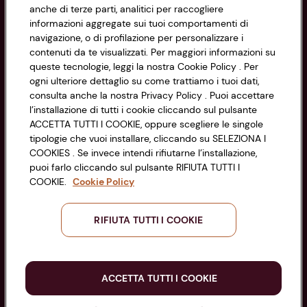
Cookie Policy
anche di terze parti, analitici per raccogliere
CONAD SOCIETÀ COOPERATIVA
informazioni aggregate sui tuoi comportamenti di
Via Michelino, 59 | 40127 BOLOGNA
Impostazioni Cookie
navigazione, o di profilazione per personalizzare i
Codice Fiscale e Registro Imprese
contenuti da te visualizzati. Per maggiori informazioni su
di Bologna 00865960157
Accessibilità
queste tecnologie, leggi la nostra Cookie Policy . Per
PARTITA IVA 03320960374
ogni ulteriore dettaglio su come trattiamo i tuoi dati,
consulta anche la nostra Privacy Policy . Puoi accettare
l’installazione di tutti i cookie cliccando sul pulsante
Servizio clienti
ACCETTA TUTTI I COOKIE, oppure scegliere le singole
tipologie che vuoi installare, cliccando su SELEZIONA I
COOKIES . Se invece intendi rifiutarne l’installazione,
puoi farlo cliccando sul pulsante RIFIUTA TUTTI I
COOKIE.
Cookie Policy
Seguici sui Social:
RIFIUTA TUTTI I COOKIE
Scarica l'app
ACCETTA TUTTI I COOKIE