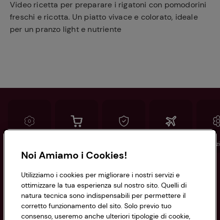
Video ricetta per preparare i rigatoni con pomodorini
freschi e ricotta. Un piatto vivace e colorato, ideale
per un pranzo light e nutriente
Conad
Spesa online
Assicurazioni
Viaggi
Istituz
Noi Amiamo i Cookies!
Informazioni
Utilizziamo i cookies per migliorare i nostri servizi e
ottimizzare la tua esperienza sul nostro sito. Quelli di
natura tecnica sono indispensabili per permettere il
Privacy Policy
corretto funzionamento del sito. Solo previo tuo
consenso, useremo anche ulteriori tipologie di cookie,