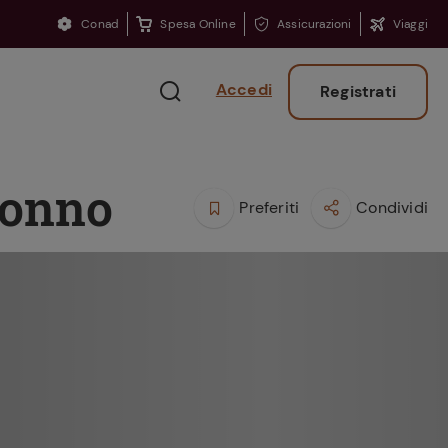
Conad
Spesa Online
Assicurazioni
Viaggi
Accedi
Registrati
tonno
Preferiti
Condividi
Ritorno sui banchi?
Consigli per ritrovare
la concentrazione