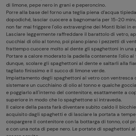
di limone, pepe nero in grani e peperoncino.
Porre alla base del forno una teglia piena d’acqua tipieda,
dopodiché, lasciar cuocere a bagnomaria per 15-20 minu
non far mai friggere l'olio extravergine dei Monti Iblei in
Lasciare leggermente raffreddare il barattolo di vetro, apri
cucchiai di olio al tonno, poi piano piano i pezzetti di v
frattempo cuocere molto al dente gli spaghettoni in una 
Portare a calore moderato la padella contenente l'olio al t
dunque, scolare gli spaghettoni al dente e saltarli alla f
tagliato finissimo e il succo di limone verde.
Impiattamento degli spaghettoni al vetro con ventresca di
sistemare un cucchiaino di olio al tonno e qualche goccia
e poggiarlo all'interno del contenitore, esattamente a co
superiore in modo che lo spaghettone si intraveda.
Il calore della pasta farà diventare subito caldo il bicchie
acquisito dagli spaghetti e di lasciare la portata a temp
cospargere il contenitore con la bottarga di tonno, col p
e con una nota di pepe nero. Le portate di spaghettoni a