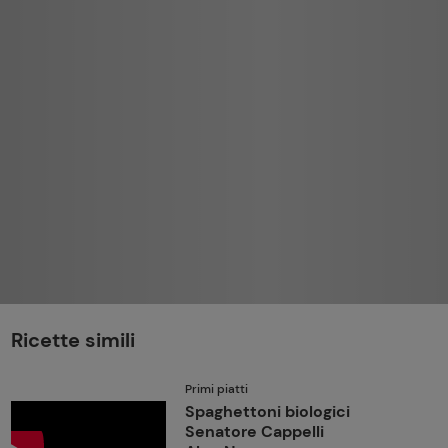
perduta
Come affumicare:
legna ed erbe da
usare
Finferli, animelle e
salsa ai frutti rossi
Ricette simili
Primi piatti
Spaghettoni biologici
Senatore Cappelli