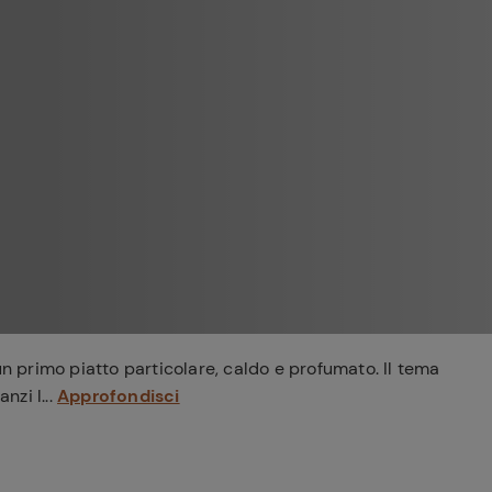
Ricette di Plumcake:
tutte i modi per
Tagliolini freschi con
prepararlo
limone nero bruciato,
Caciocavallo, burro e
scampi
n primo piatto particolare, caldo e profumato. Il tema
 anzi l...
Approfondisci