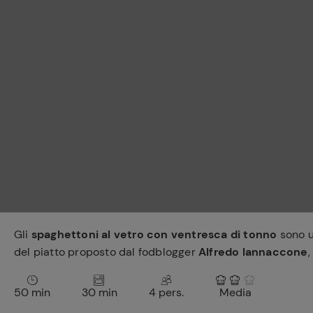
Bisque di gamberi:
l'ideale per insaporire
i tuoi piatti di pesce!
Cavolo romanesco al
forno con ‘nduja
Gli
spaghettoni al vetro con ventresca di tonno
sono u
del piatto proposto dal fodblogger
Alfredo Iannaccone
,
50 min
30 min
4 pers.
Media