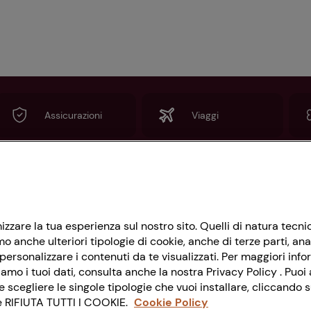
Assicurazioni
Viaggi
Informazioni
imizzare la tua esperienza sul nostro sito. Quelli di natura tec
Privacy Policy
 anche ulteriori tipologie di cookie, anche di terze parti, ana
Cookie Policy
ersonalizzare i contenuti da te visualizzati. Per maggiori info
amo i tuoi dati, consulta anche la nostra Privacy Policy . Puoi a
Impostazioni Cookie
cegliere le singole tipologie che vuoi installare, cliccando
nte RIFIUTA TUTTI I COOKIE.
Cookie Policy
Accessibilità