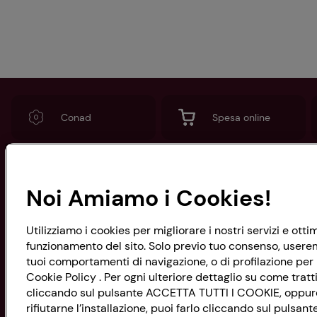
Conad
Spesa online
Noi Amiamo i Cookies!
CONAD SOCIETÀ COOPERATIVA
Via Michelino, 59 | 40127 BOLOGNA
Codice Fiscale e Registro Imprese
Utilizziamo i cookies per migliorare i nostri servizi e ott
di Bologna 00865960157
funzionamento del sito. Solo previo tuo consenso, useremo
PARTITA IVA 03320960374
tuoi comportamenti di navigazione, o di profilazione per p
Cookie Policy . Per ogni ulteriore dettaglio su come tratti
cliccando sul pulsante ACCETTA TUTTI I COOKIE, oppure s
rifiutarne l’installazione, puoi farlo cliccando sul pulsa
Servizio clienti