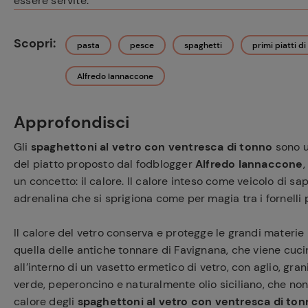
essere servite.
Scopri:
pasta
pesce
spaghetti
primi piatti d
Alfredo Iannaccone
Approfondisci
Gli
spaghettoni al vetro con ventresca di tonno
sono u
del piatto proposto dal fodblogger
Alfredo Iannaccone
un concetto: il calore. Il calore inteso come veicolo di 
adrenalina che si sprigiona come per magia tra i fornelli 
Il calore del vetro conserva e protegge le grandi materi
quella delle antiche tonnare di Favignana, che viene cuci
all’interno di un vasetto ermetico di vetro, con aglio, gr
verde, peperoncino e naturalmente olio siciliano, che non f
calore degli
spaghettoni al vetro con ventresca di ton