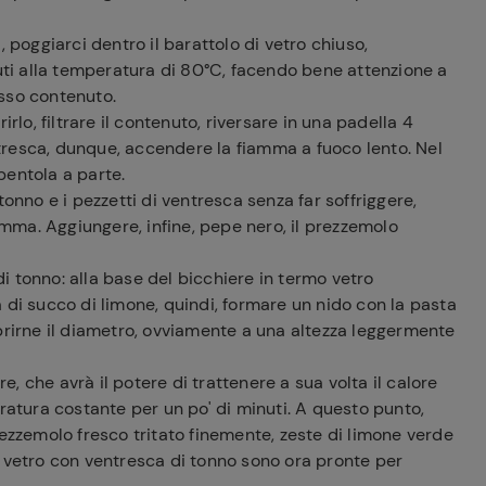
 poggiarci dentro il barattolo di vetro chiuso,
ti alla temperatura di 80°C, facendo bene attenzione a
 esso contenuto.
rlo, filtrare il contenuto, riversare in una padella 4
entresca, dunque, accendere la fiamma a fuoco lento. Nel
pentola a parte.
onno e i pezzetti di ventresca senza far soffriggere,
iamma. Aggiungere, infine, pepe nero, il prezzemolo
 tonno: alla base del bicchiere in termo vetro
 di succo di limone, quindi, formare un nido con la pasta
prirne il diametro, ovviamente a una altezza leggermente
re, che avrà il potere di trattenere a sua volta il calore
eratura costante per un po' di minuti. A questo punto,
rezzemolo fresco tritato finemente, zeste di limone verde
l vetro con ventresca di tonno sono ora pronte per