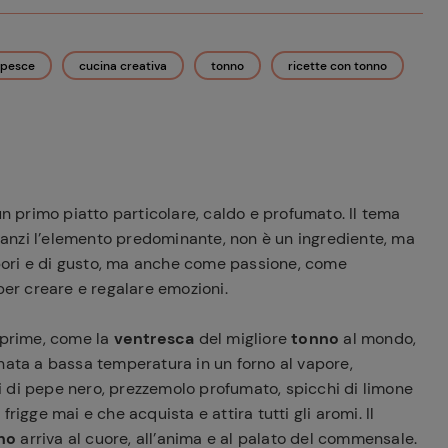
i pesce
cucina creativa
tonno
ricette con tonno
n primo piatto particolare, caldo e profumato. Il tema
, anzi l’elemento predominante, non è un ingrediente, ma
sapori e di gusto, ma anche come passione, come
per creare e regalare emozioni.
e prime, come la
ventresca
del migliore
tonno
al mondo,
nata a bassa temperatura in un forno al vapore,
ani di pepe nero, prezzemolo profumato, spicchi di limone
rigge mai e che acquista e attira tutti gli aromi. Il
no
arriva al cuore, all’anima e al palato del commensale.