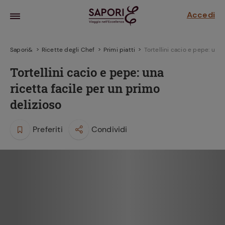
Accedi
Sapori&
Ricette degli Chef
Primi piatti
Tortellini cacio e pepe: una 
Tortellini cacio e pepe: una
ricetta facile per un primo
delizioso
Preferiti
Condividi
la frutta
za sensi di
 può!
hi e
la ricetta
parare il