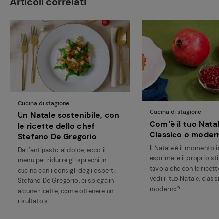
Articoli correlati
Cucina di stagione
Cucina di stagione
Un Natale sostenibile, con
Com’è il tuo Nata
le ricette dello chef
Classico o moder
Stefano De Gregorio
Ricette
Il Natale è il momento 
Dall’antipasto al dolce, ecco il
preferite
esprimere il proprio stil
menu per ridurre gli sprechi in
tavola che con le ricet
cucina con i consigli degli esperti.
vedi il tuo Natale, class
Stefano De Gregorio, ci spiega in
moderno?
alcune ricette, come ottenere un
risultato s...