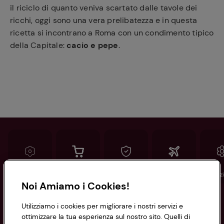
il riciclo di quanto veniva scartato dalle tavole dei
ricchi, oggi sono una vera prelibatezza e in questa
ricetta si incontrano a Roma con un condimento tipico
della Capitale:
cacio e pepe
.
Conad
Spesa online
Assicurazioni
Viaggi
Istituz
Noi Amiamo i Cookies!
Informazioni
Utilizziamo i cookies per migliorare i nostri servizi e
ottimizzare la tua esperienza sul nostro sito. Quelli di