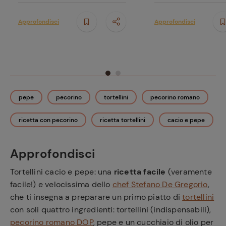
Approfondisci
Approfondisci
pepe
pecorino
tortellini
pecorino romano
ricetta con pecorino
ricetta tortellini
cacio e pepe
Approfondisci
Tortellini cacio e pepe: una
ricetta facile
(veramente
facile!) e velocissima dello
chef Stefano De Gregorio
,
che ti insegna a preparare un primo piatto di
tortellini
con soli quattro ingredienti: tortellini (indispensabili),
pecorino romano DOP
, pepe e un cucchiaio di olio per