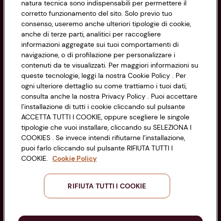
natura tecnica sono indispensabili per permettere il
Privacy Policy
corretto funzionamento del sito. Solo previo tuo
consenso, useremo anche ulteriori tipologie di cookie,
Cookie Policy
anche di terze parti, analitici per raccogliere
CONAD SOCIETÀ COOPERATIVA
informazioni aggregate sui tuoi comportamenti di
Via Michelino, 59 | 40127 BOLOGNA
Impostazioni Cookie
navigazione, o di profilazione per personalizzare i
Codice Fiscale e Registro Imprese
contenuti da te visualizzati. Per maggiori informazioni su
di Bologna 00865960157
Accessibilità
queste tecnologie, leggi la nostra Cookie Policy . Per
PARTITA IVA 03320960374
ogni ulteriore dettaglio su come trattiamo i tuoi dati,
consulta anche la nostra Privacy Policy . Puoi accettare
l’installazione di tutti i cookie cliccando sul pulsante
Servizio clienti
ACCETTA TUTTI I COOKIE, oppure scegliere le singole
tipologie che vuoi installare, cliccando su SELEZIONA I
COOKIES . Se invece intendi rifiutarne l’installazione,
puoi farlo cliccando sul pulsante RIFIUTA TUTTI I
COOKIE.
Cookie Policy
Seguici sui Social:
RIFIUTA TUTTI I COOKIE
Scarica l'app