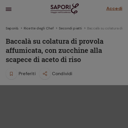
Accedi
Sapori&
Ricette degli Chef
Secondi piatti
Baccalà su colatura di pr
Baccalà su colatura di provola
affumicata, con zucchine alla
scapece di aceto di riso
Preferiti
Condividi
la frutta
za sensi di
 può!
hi e
la ricetta
parare il