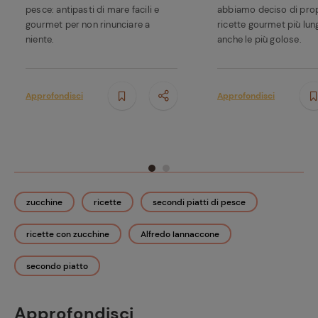
pesce: antipasti di mare facili e
abbiamo deciso di prop
gourmet per non rinunciare a
ricette gourmet più lun
niente.
anche le più golose.
Approfondisci
Approfondisci
zucchine
ricette
secondi piatti di pesce
ricette con zucchine
Alfredo Iannaccone
secondo piatto
Approfondisci