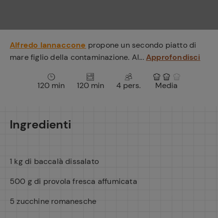
e
Alfredo Iannaccone
propone un secondo piatto di
mare figlio della contaminazione. Al...
Approfondisci
120 min
120 min
4 pers.
Media
Ingredienti
1 kg di baccalà dissalato
500 g di provola fresca affumicata
5 zucchine romanesche