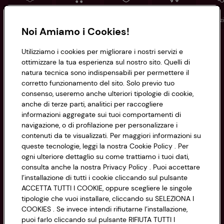
Conad
Spesa online
Assicurazioni
Viaggi
Istituz
Noi Amiamo i Cookies!
Informazioni
Utilizziamo i cookies per migliorare i nostri servizi e
ottimizzare la tua esperienza sul nostro sito. Quelli di
natura tecnica sono indispensabili per permettere il
Privacy Policy
corretto funzionamento del sito. Solo previo tuo
consenso, useremo anche ulteriori tipologie di cookie,
Cookie Policy
anche di terze parti, analitici per raccogliere
CONAD SOCIETÀ COOPERATIVA
informazioni aggregate sui tuoi comportamenti di
Via Michelino, 59 | 40127 BOLOGNA
Impostazioni Cookie
navigazione, o di profilazione per personalizzare i
Codice Fiscale e Registro Imprese
contenuti da te visualizzati. Per maggiori informazioni su
di Bologna 00865960157
Accessibilità
queste tecnologie, leggi la nostra Cookie Policy . Per
PARTITA IVA 03320960374
ogni ulteriore dettaglio su come trattiamo i tuoi dati,
consulta anche la nostra Privacy Policy . Puoi accettare
l’installazione di tutti i cookie cliccando sul pulsante
Servizio clienti
ACCETTA TUTTI I COOKIE, oppure scegliere le singole
tipologie che vuoi installare, cliccando su SELEZIONA I
COOKIES . Se invece intendi rifiutarne l’installazione,
puoi farlo cliccando sul pulsante RIFIUTA TUTTI I