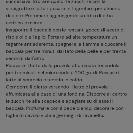
successiva. Irrorare quindi le zucchine con la
vinaigrette e farle riposare in frigorifero per almeno
due ore. Profumare aggiungendo un trito di erba
cedrina e menta.
Insaporire il baccalà con le restanti gocce di aceto di
riso e olio all'aglio. Portare ad alta temperatura un
tegame antiaderente, spegnere la fiamma e cuocere il
baccalà per tre minuti dal lato della pelle e per trenta
secondi dall'altro.
Ricavare il latte dalla provola affumicata tenendola
per tre minuti nel microonde a 200 gradi. Passare il
latte al setaccio e tenerlo in caldo.
Comporre il piatto versando il latte di provola
affumicata alla base di una fondina. Disporre al centro
le zucchine alla scapece e adagiare su di esse il
Ricette
baccalà. Profumare con il pepe bianco, decorare con
preferite
foglie di cavolo viola e germogli di ravanello.