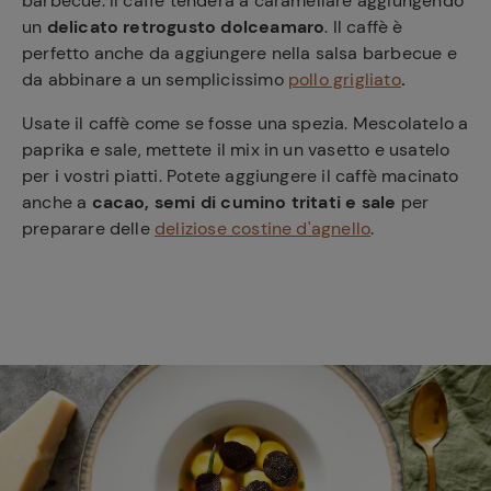
barbecue. Il caffè tenderà a caramellare aggiungendo
un
delicato retrogusto dolceamaro
. Il caffè è
perfetto anche da aggiungere nella salsa barbecue e
da abbinare a un semplicissimo
pollo grigliato
.
Usate il caffè come se fosse una spezia. Mescolatelo a
paprika e sale, mettete il mix in un vasetto e usatelo
per i vostri piatti. Potete aggiungere il caffè macinato
anche a
cacao, semi di cumino tritati e sale
per
preparare delle
deliziose costine d'agnello
.
Ricette
preferite