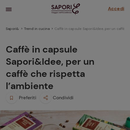
Accedi
Sapori&
Trend in cucina
Caffè in capsule Sapori&Idee, per un caffè c
Caffè in capsule
Sapori&Idee, per un
caffè che rispetta
l’ambiente
la frutta
Preferiti
Condividi
za sensi di
 può!
hi e
la ricetta
parare il