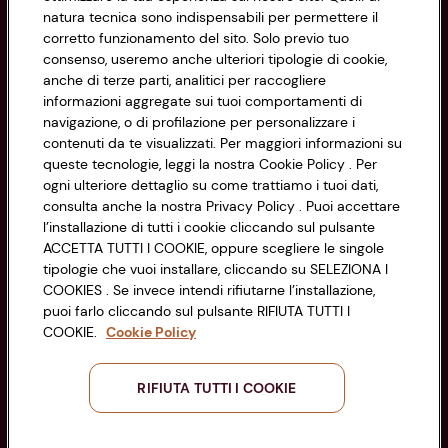
natura tecnica sono indispensabili per permettere il
corretto funzionamento del sito. Solo previo tuo
Privacy Policy
consenso, useremo anche ulteriori tipologie di cookie,
anche di terze parti, analitici per raccogliere
Cookie Policy
CONAD SOCIETÀ COOPERATIVA
informazioni aggregate sui tuoi comportamenti di
navigazione, o di profilazione per personalizzare i
Via Michelino, 59 | 40127 BOLOGNA
Impostazioni Cookie
contenuti da te visualizzati. Per maggiori informazioni su
Codice Fiscale e Registro Imprese
queste tecnologie, leggi la nostra Cookie Policy . Per
di Bologna 00865960157
Accessibilità
ogni ulteriore dettaglio su come trattiamo i tuoi dati,
PARTITA IVA 03320960374
consulta anche la nostra Privacy Policy . Puoi accettare
l’installazione di tutti i cookie cliccando sul pulsante
ACCETTA TUTTI I COOKIE, oppure scegliere le singole
Servizio clienti
tipologie che vuoi installare, cliccando su SELEZIONA I
COOKIES . Se invece intendi rifiutarne l’installazione,
puoi farlo cliccando sul pulsante RIFIUTA TUTTI I
COOKIE.
Cookie Policy
Seguici sui Social:
RIFIUTA TUTTI I COOKIE