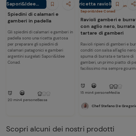
Sapori&Idee
ricetta ravioli
Secondi piatti
Primi piatti
In cucina con
Sapori&Idee Conad
Conad
Spiedini di calamari e
Ravioli gamberi e burra
gamberi in padella
con aglio nero, burrata
Gli spiedini di calamari e gamberi in
tartare di gamberi
padella sono una ricetta gustosa
per preparare gli spiedini di
Ravioli ripieni di gamberi e bu
calamari patagonici e gamberi
conditi con salsa all'aglio nero
argentini surgelati Sapori&Idee
spuma di burrata e tartare di
Conad.
gamberi, un primo piatto di p
facilissimo ma sempre gourm
15 min
4 persone
Media
20 min
4 persone
Bassa
Chef Stefano De Gregori
Scopri alcuni dei nostri prodotti