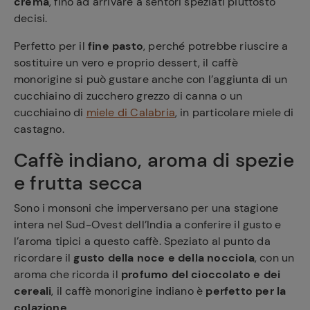
crema
, fino ad arrivare a sentori speziati piuttosto
decisi.
Perfetto per il
fine pasto
, perché potrebbe riuscire a
sostituire un vero e proprio dessert, il caffè
monorigine si può gustare anche con l’aggiunta di un
cucchiaino di zucchero grezzo di canna o un
cucchiaino di
miele di Calabria
, in particolare miele di
castagno.
Caffè indiano, aroma di spezie
e frutta secca
Sono i monsoni che imperversano per una stagione
intera nel Sud-Ovest dell’India a conferire il gusto e
l’aroma tipici a questo caffè. Speziato al punto da
ricordare il
gusto della noce e della nocciola
, con un
aroma che ricorda il
profumo del cioccolato e dei
cereali
, il caffè monorigine indiano è
perfetto per la
colazione
.