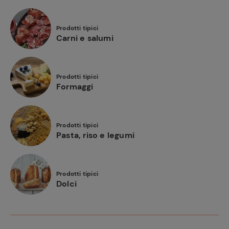
Prodotti tipici
Carni e salumi
Prodotti tipici
Formaggi
Prodotti tipici
Pasta, riso e legumi
Prodotti tipici
Dolci