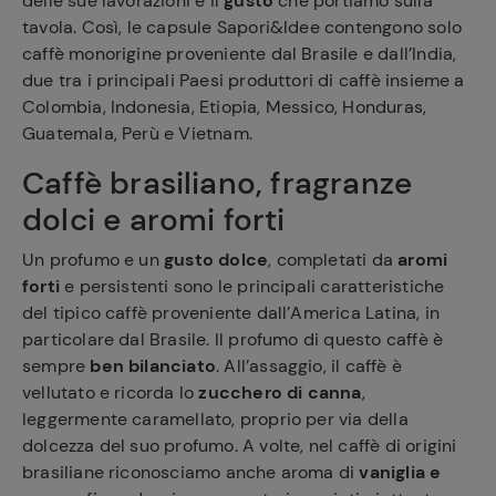
delle sue lavorazioni e il
gusto
che portiamo sulla
tavola. Così, le capsule Sapori&Idee contengono solo
caffè monorigine proveniente dal Brasile e dall’India,
due tra i principali Paesi produttori di caffè insieme a
Colombia, Indonesia, Etiopia, Messico, Honduras,
Guatemala, Perù e Vietnam.
Caffè brasiliano, fragranze
dolci e aromi forti
Un profumo e un
gusto dolce
, completati da
aromi
forti
e persistenti sono le principali caratteristiche
del tipico caffè proveniente dall’America Latina, in
particolare dal Brasile. Il profumo di questo caffè è
sempre
ben bilanciato
. All’assaggio, il caffè è
vellutato e ricorda lo
zucchero di canna
,
leggermente caramellato, proprio per via della
dolcezza del suo profumo. A volte, nel caffè di origini
brasiliane riconosciamo anche aroma di
vaniglia e