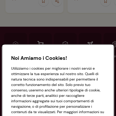
Conad
Spesa online
Assicurazioni
Viaggi
Istituz
Noi Amiamo i Cookies!
Utilizziamo i cookies per migliorare i nostri servizi e
Informazioni
ottimizzare la tua esperienza sul nostro sito. Quelli di
natura tecnica sono indispensabili per permettere il
corretto funzionamento del sito. Solo previo tuo
Privacy Policy
consenso, useremo anche ulteriori tipologie di cookie,
anche di terze parti, analitici per raccogliere
Cookie Policy
CONAD SOCIETÀ COOPERATIVA
informazioni aggregate sui tuoi comportamenti di
navigazione, o di profilazione per personalizzare i
Via Michelino, 59 | 40127 BOLOGNA
Impostazioni Cookie
contenuti da te visualizzati. Per maggiori informazioni su
Codice Fiscale e Registro Imprese