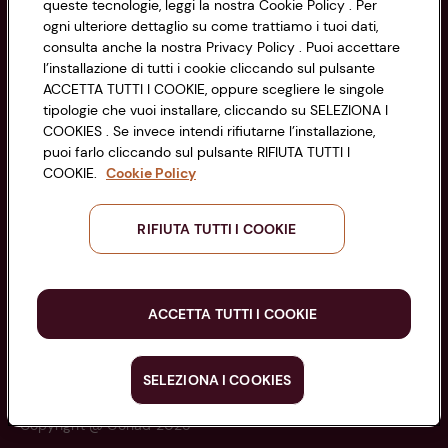
queste tecnologie, leggi la nostra Cookie Policy . Per
di Bologna 00865960157
Accessibilità
ogni ulteriore dettaglio su come trattiamo i tuoi dati,
PARTITA IVA 03320960374
consulta anche la nostra Privacy Policy . Puoi accettare
l’installazione di tutti i cookie cliccando sul pulsante
ACCETTA TUTTI I COOKIE, oppure scegliere le singole
Servizio clienti
tipologie che vuoi installare, cliccando su SELEZIONA I
COOKIES . Se invece intendi rifiutarne l’installazione,
puoi farlo cliccando sul pulsante RIFIUTA TUTTI I
COOKIE.
Cookie Policy
Seguici sui Social:
RIFIUTA TUTTI I COOKIE
Scarica l'app
ACCETTA TUTTI I COOKIE
SELEZIONA I COOKIES
Copyright @ Conad 2025