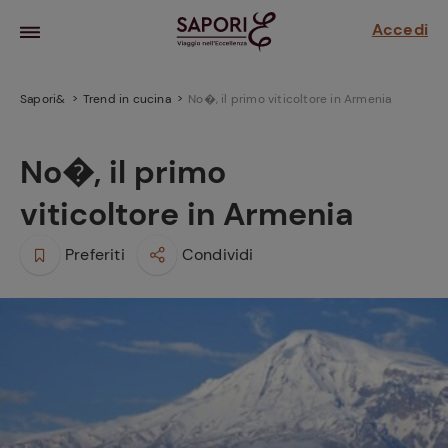
Accedi
Sapori&
Trend in cucina
No�, il primo viticoltore in Armenia
No�, il primo
viticoltore in Armenia
Preferiti
Condividi
la frutta
za sensi di
 può!
hi e
la ricetta
parare il