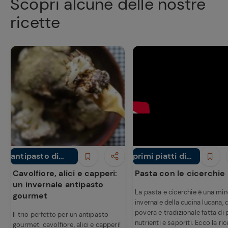
Scopri alcune delle nostre
ricette
Ricette
preferite
antipasto di
primi piatti di
Antipasti
Primi piatti
verdure
verdure
Cavolfiore, alici e capperi:
Pasta con le cicerchie
un invernale antipasto
La pasta e cicerchie è una mi
gourmet
invernale della cucina lucana, 
povera e tradizionale fatta di p
Il trio perfetto per un antipasto
nutrienti e saporiti. Ecco la ric
gourmet: cavolfiore, alici e capperi!