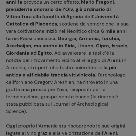
anni fa
provoca un certo effetto.
Mario Fregoni,
presidente onorario dell’Oiv, già ordinario di
Viticoltura alla facoltà di Agraria dell’Università
Cattolica di Piacenza
, sostiene da sempre che la sua
vera coltivazione iniziò nel Neolitico circa
6 mila anni
fa
nei Paesi caucasici:
Georgia, Armenia, Turchia,
Azerbaijan, ma anche in Siria, Libano, Cipro, Israele,
Giordania ed Egitto
. Ad avvalorare la tesi c’è la
notizia del ritrovamento vicino al villaggio di
Areni
, in
Armenia, di reperti che testimonierebbero
la più
antica e affidabile traccia vitivinicola
; l’archeologo
californiano Gregory Areshian, ha ritrovato in una
grotta una pressa per l’uva, recipienti per la
fermentazione, graspe, semi e bucce (la ricerca è
stata pubblicata sul Journal of Archeological
Science).
Oggi proprio l’Armenia sta riscoprendo le sue origini
legate al vino grazie alla valorizzazione dell’
Areni,