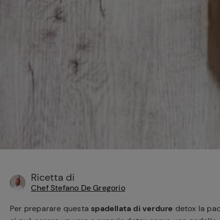
Bisque di gamberi:
l'ideale per insaporire
i tuoi piatti di pesce!
Cavolo romanesco al
forno con ‘nduja
Ricetta di
Chef Stefano De Gregorio
Per preparare questa
spadellata di verdure
detox la pad