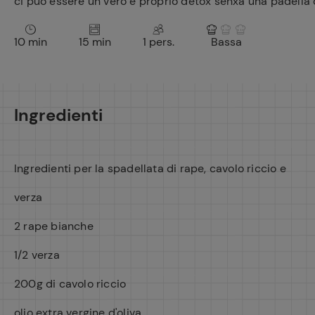
ci può essere un vero e proprio detox senxa una padella
10 min
15 min
1 pers.
Bassa
Ingredienti
Ingredienti per la spadellata di rape, cavolo riccio e
verza
2 rape bianche
1/2 verza
200g di cavolo riccio
olio extra vergine d'oliva