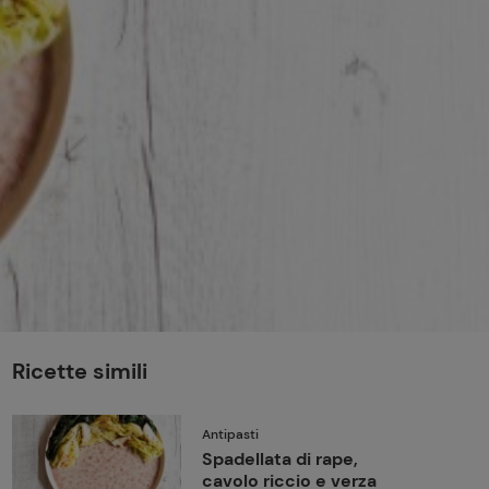
perduta
Come affumicare:
legna ed erbe da
usare
Finferli, animelle e
salsa ai frutti rossi
Ricette simili
Antipasti
Spadellata di rape,
cavolo riccio e verza