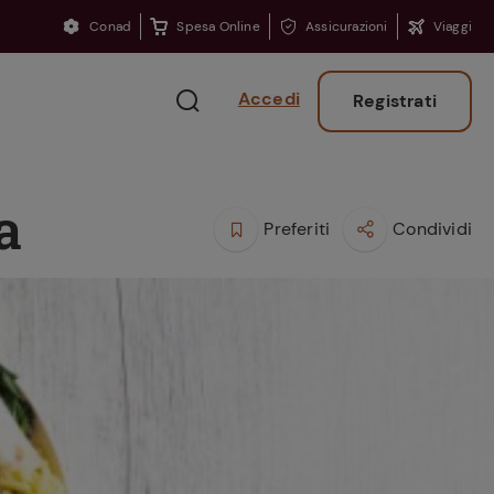
Conad
Spesa Online
Assicurazioni
Viaggi
Accedi
Registrati
a
Preferiti
Condividi
Ritorno sui banchi?
Consigli per ritrovare
la concentrazione