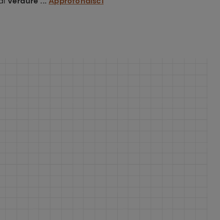
 di
verdure ...
Approfondisci