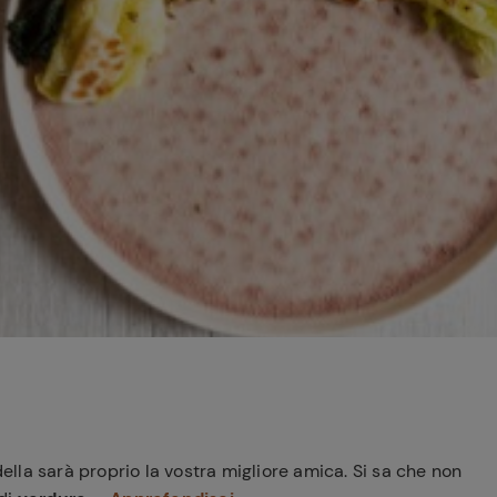
Ricette di Plumcake:
tutte i modi per
Tagliolini freschi con
prepararlo
limone nero bruciato,
Caciocavallo, burro e
scampi
ella sarà proprio la vostra migliore amica. Si sa che non