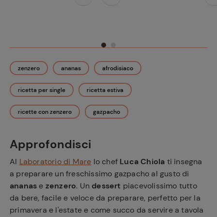
zenzero
ananas
afrodisiaco
ricetta per single
ricetta estiva
ricette con zenzero
gazpacho
Approfondisci
Al
Laboratorio di Mare
lo chef
Luca Chiola
ti insegna
a preparare un freschissimo gazpacho al gusto di
ananas
e
zenzero
. Un
dessert
piacevolissimo tutto
da bere, facile e veloce da preparare, perfetto per la
primavera e l'estate e come succo da servire a tavola