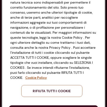
natura tecnica sono indispensabili per permettere il
corretto funzionamento del sito. Solo previo tuo
Privacy Policy
consenso, useremo anche ulteriori tipologie di cookie,
anche di terze parti, analitici per raccogliere
Cookie Policy
CONAD SOCIETÀ COOPERATIVA
informazioni aggregate sui tuoi comportamenti di
navigazione, o di profilazione per personalizzare i
Via Michelino, 59 | 40127 BOLOGNA
Impostazioni Cookie
contenuti da te visualizzati. Per maggiori informazioni su
Codice Fiscale e Registro Imprese
queste tecnologie, leggi la nostra Cookie Policy . Per
di Bologna 00865960157
Accessibilità
ogni ulteriore dettaglio su come trattiamo i tuoi dati,
PARTITA IVA 03320960374
consulta anche la nostra Privacy Policy . Puoi accettare
l’installazione di tutti i cookie cliccando sul pulsante
ACCETTA TUTTI I COOKIE, oppure scegliere le singole
Servizio clienti
tipologie che vuoi installare, cliccando su SELEZIONA I
COOKIES . Se invece intendi rifiutarne l’installazione,
puoi farlo cliccando sul pulsante RIFIUTA TUTTI I
COOKIE.
Cookie Policy
Seguici sui Social:
RIFIUTA TUTTI I COOKIE