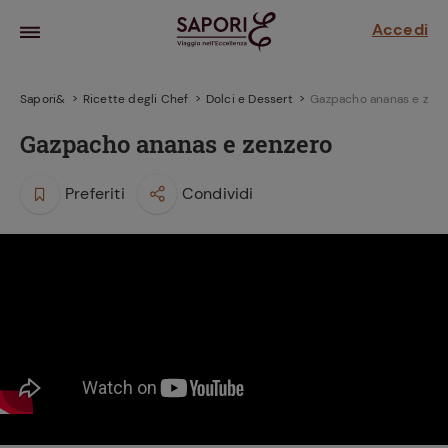
Accedi
Sapori&
Ricette degli Chef
Dolci e Dessert
Gazpacho ananas e zenz
Gazpacho ananas e zenzero
Preferiti
Condividi
la frutta
za sensi di
 può!
hi e
la ricetta
parare il