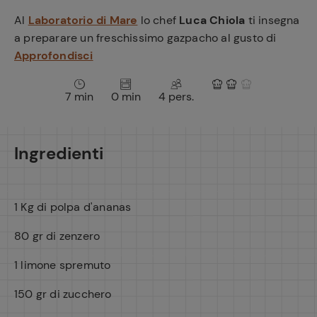
e
Al
Laboratorio di Mare
lo chef
Luca Chiola
ti insegna
a preparare un freschissimo gazpacho al gusto di
Approfondisci
7 min
0 min
4 pers.
Ingredienti
1 Kg di polpa d'ananas
80 gr di zenzero
1 limone spremuto
150 gr di zucchero