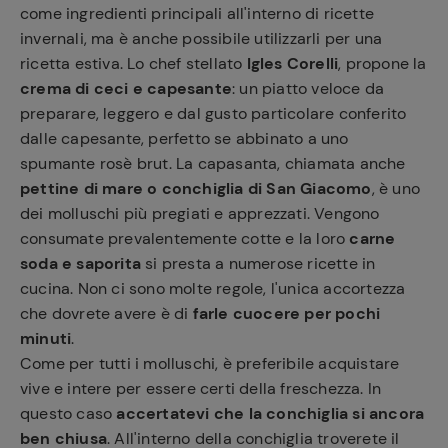
come ingredienti principali all'interno di ricette
invernali, ma è anche possibile utilizzarli per una
ricetta estiva. Lo chef stellato
Igles Corelli
, propone la
crema di ceci e capesante
: un piatto veloce da
preparare, leggero e dal gusto particolare conferito
dalle capesante, perfetto se abbinato a uno
spumante rosè brut. La capasanta, chiamata anche
pettine di mare o conchiglia di San Giacomo
, è uno
dei molluschi più pregiati e apprezzati. Vengono
consumate prevalentemente cotte e la loro
carne
soda e saporita
si presta a numerose ricette in
cucina. Non ci sono molte regole, l'unica accortezza
che dovrete avere è di
farle cuocere per pochi
minuti
.
Come per tutti i molluschi, è preferibile acquistare
vive e intere per essere certi della freschezza. In
questo caso
accertatevi che la conchiglia si ancora
ben chiusa
. All'interno della conchiglia troverete il