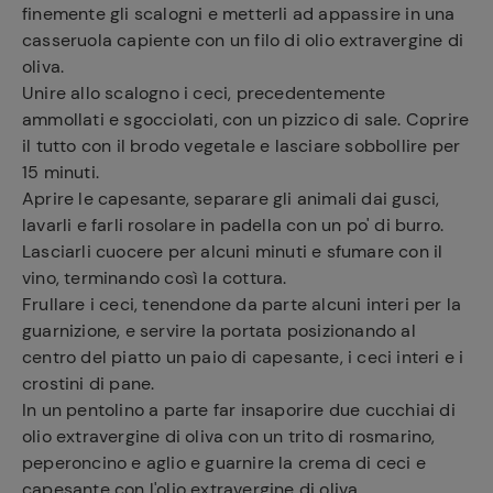
finemente gli scalogni e metterli ad appassire in una
casseruola capiente con un filo di olio extravergine di
oliva.
Unire allo scalogno i ceci, precedentemente
ammollati e sgocciolati, con un pizzico di sale. Coprire
il tutto con il brodo vegetale e lasciare sobbollire per
15 minuti.
Aprire le capesante, separare gli animali dai gusci,
lavarli e farli
rosolare
in padella con un po' di burro.
Lasciarli cuocere per alcuni minuti e
sfumare con il
vino
, terminando così la cottura.
Frullare i ceci, tenendone da parte alcuni interi per la
guarnizione, e servire la portata posizionando al
centro del piatto un paio di capesante, i ceci interi e i
crostini di pane.
In un pentolino a parte far insaporire due cucchiai di
olio extravergine di oliva con un trito di rosmarino,
peperoncino e aglio e guarnire la crema di ceci e
capesante con l'olio extravergine di oliva