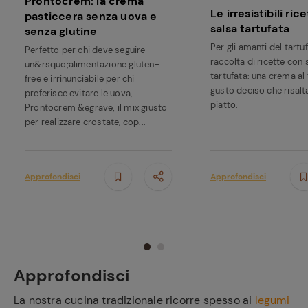
Prontocrem: la crema
Le irresistibili ri
pasticcera senza uova e
salsa tartufata
senza glutine
Per gli amanti del tartu
Perfetto per chi deve seguire
raccolta di ricette con 
un&rsquo;alimentazione gluten-
tartufata: una crema al 
free e irrinunciabile per chi
gusto deciso che risalt
preferisce evitare le uova,
piatto.
Prontocrem &egrave; il mix giusto
per realizzare crostate, cop...
Approfondisci
Approfondisci
Approfondisci
La nostra cucina tradizionale ricorre spesso ai
legumi