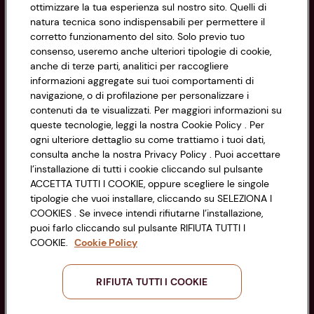
ottimizzare la tua esperienza sul nostro sito. Quelli di
natura tecnica sono indispensabili per permettere il
Privacy Policy
corretto funzionamento del sito. Solo previo tuo
consenso, useremo anche ulteriori tipologie di cookie,
Cookie Policy
anche di terze parti, analitici per raccogliere
CONAD SOCIETÀ COOPERATIVA
informazioni aggregate sui tuoi comportamenti di
Via Michelino, 59 | 40127 BOLOGNA
Impostazioni Cookie
navigazione, o di profilazione per personalizzare i
Codice Fiscale e Registro Imprese
contenuti da te visualizzati. Per maggiori informazioni su
di Bologna 00865960157
Accessibilità
queste tecnologie, leggi la nostra Cookie Policy . Per
PARTITA IVA 03320960374
ogni ulteriore dettaglio su come trattiamo i tuoi dati,
consulta anche la nostra Privacy Policy . Puoi accettare
l’installazione di tutti i cookie cliccando sul pulsante
Servizio clienti
ACCETTA TUTTI I COOKIE, oppure scegliere le singole
tipologie che vuoi installare, cliccando su SELEZIONA I
COOKIES . Se invece intendi rifiutarne l’installazione,
puoi farlo cliccando sul pulsante RIFIUTA TUTTI I
COOKIE.
Cookie Policy
Seguici sui Social:
RIFIUTA TUTTI I COOKIE