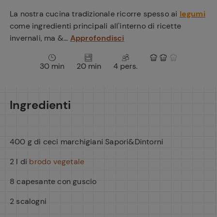
e
La nostra cucina tradizionale ricorre spesso ai
legumi
come ingredienti principali all'interno di ricette
invernali, ma &...
Approfondisci
30 min
20 min
4 pers.
Ingredienti
400 g di ceci marchigiani Sapori&Dintorni
2 l di
brodo vegetale
8 capesante con guscio
2 scalogni