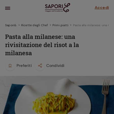
Accedi
Sapori&
Ricette degli Chef
Primi piatti
Pasta alla milanese: una rivis
Pasta alla milanese: una
rivisitazione del risot a la
milanesa
Preferiti
Condividi
la frutta
za sensi di
 può!
hi e
la ricetta
parare il