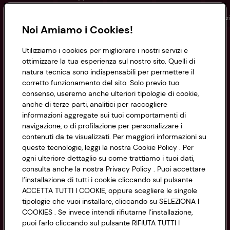
Conad
Spesa online
Assicurazioni
Viaggi
Istituz
Noi Amiamo i Cookies!
Informazioni
Utilizziamo i cookies per migliorare i nostri servizi e
ottimizzare la tua esperienza sul nostro sito. Quelli di
natura tecnica sono indispensabili per permettere il
Privacy Policy
corretto funzionamento del sito. Solo previo tuo
consenso, useremo anche ulteriori tipologie di cookie,
Cookie Policy
anche di terze parti, analitici per raccogliere
CONAD SOCIETÀ COOPERATIVA
informazioni aggregate sui tuoi comportamenti di
Via Michelino, 59 | 40127 BOLOGNA
Impostazioni Cookie
navigazione, o di profilazione per personalizzare i
Codice Fiscale e Registro Imprese
contenuti da te visualizzati. Per maggiori informazioni su
di Bologna 00865960157
Accessibilità
queste tecnologie, leggi la nostra Cookie Policy . Per
PARTITA IVA 03320960374
ogni ulteriore dettaglio su come trattiamo i tuoi dati,
consulta anche la nostra Privacy Policy . Puoi accettare
l’installazione di tutti i cookie cliccando sul pulsante
Servizio clienti
ACCETTA TUTTI I COOKIE, oppure scegliere le singole
tipologie che vuoi installare, cliccando su SELEZIONA I
COOKIES . Se invece intendi rifiutarne l’installazione,
puoi farlo cliccando sul pulsante RIFIUTA TUTTI I