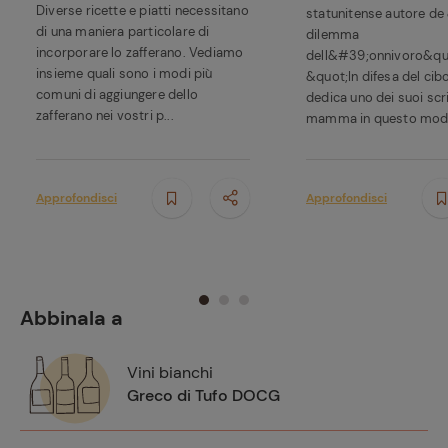
Diverse ricette e piatti necessitano
statunitense autore de 
di una maniera particolare di
dilemma
incorporare lo zafferano. Vediamo
dell&#39;onnivoro&qu
insieme quali sono i modi più
&quot;In difesa del cib
comuni di aggiungere dello
dedica uno dei suoi scri
zafferano nei vostri p...
mamma in questo modo
Approfondisci
Approfondisci
Abbinala a
Vini bianchi
Greco di Tufo DOCG