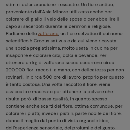
stimmi color arancione-rossastro. Un fiore antico,
proveniente dall’Asia Minore utilizzato anche per
colorare di giallo il velo delle spose o per abbellire il
capo ai sacerdoti durante le cerimonie religiose.
Parliamo dello
zafferano
, un fiore selvatico il cui nome
scientifico è Crocus sativus e da cui viene ricavata
una spezia pregiatissima, molto usata in cucina per
insaporire e colorare cibi, dolci e bevande. Per
ottenere un kg di zafferano secco occorrono circa
200.000 fiori raccolti a mano, con delicatezza per non
rovinarli, in circa 500 ore di lavoro, proprio per questo
è tanto costosa. Una volta raccolto il fiore, viene
essiccato e macinato per ottenere la polvere che
risulta però, di bassa qualità, in quanto spesso
contiene anche scarti del fiore, ottima comunque, per
colorare i piatti; invece i pistilli, parte nobile del fiore,
danno il meglio dal punto di vista organolettico,
dell’esperienza sensoriale, dei profumi e del gusto.