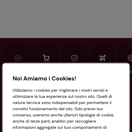
Conad
Spesa online
Assicurazioni
Viaggi
Istituz
Noi Amiamo i Cookies!
Informazioni
Utilizziamo i cookies per migliorare i nostri servizi e
ottimizzare la tua esperienza sul nostro sito. Quelli di
natura tecnica sono indispensabili per permettere il
Privacy Policy
corretto funzionamento del sito. Solo previo tuo
consenso, useremo anche ulteriori tipologie di cookie,
Cookie Policy
anche di terze parti, analitici per raccogliere
CONAD SOCIETÀ COOPERATIVA
informazioni aggregate sui tuoi comportamenti di
Via Michelino, 59 | 40127 BOLOGNA
Impostazioni Cookie