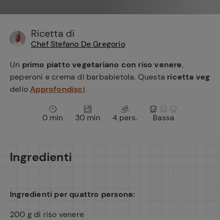
e
Ricetta di
Chef Stefano De Gregorio
Un
primo piatto vegetariano con riso venere
,
peperoni e crema di barbabietola. Questa
ricetta veg
dello
Approfondisci
0 min
30 min
4 pers.
Bassa
Ingredienti
Ingredienti per quattro persone:
200 g di riso venere