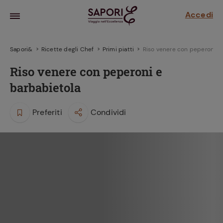
Accedi
Sapori&
Ricette degli Chef
Primi piatti
Riso venere con peperoni e
Riso venere con peperoni e
barbabietola
Preferiti
Condividi
la frutta
za sensi di
 può!
hi e
la ricetta
parare il