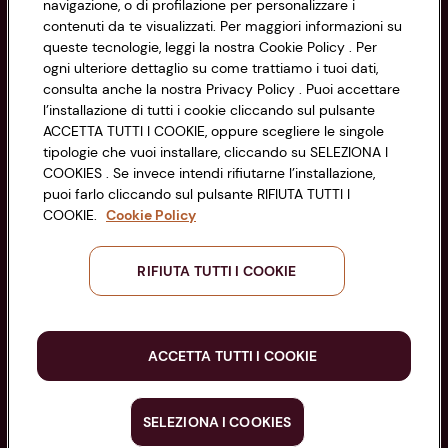
navigazione, o di profilazione per personalizzare i
Codice Fiscale e Registro Imprese
contenuti da te visualizzati. Per maggiori informazioni su
di Bologna 00865960157
Accessibilità
queste tecnologie, leggi la nostra Cookie Policy . Per
PARTITA IVA 03320960374
ogni ulteriore dettaglio su come trattiamo i tuoi dati,
consulta anche la nostra Privacy Policy . Puoi accettare
l’installazione di tutti i cookie cliccando sul pulsante
Servizio clienti
ACCETTA TUTTI I COOKIE, oppure scegliere le singole
tipologie che vuoi installare, cliccando su SELEZIONA I
COOKIES . Se invece intendi rifiutarne l’installazione,
puoi farlo cliccando sul pulsante RIFIUTA TUTTI I
COOKIE.
Cookie Policy
Seguici sui Social:
RIFIUTA TUTTI I COOKIE
Scarica l'app
ACCETTA TUTTI I COOKIE
SELEZIONA I COOKIES