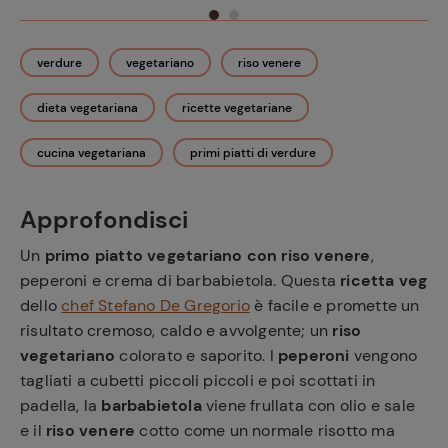
verdure
vegetariano
riso venere
dieta vegetariana
ricette vegetariane
cucina vegetariana
primi piatti di verdure
Approfondisci
Un
primo piatto vegetariano con riso venere
,
peperoni e crema di barbabietola. Questa
ricetta veg
dello
chef Stefano De Gregorio
è facile e promette un
risultato cremoso, caldo e avvolgente; un
riso
vegetariano
colorato e saporito. I
peperoni
vengono
tagliati a cubetti piccoli piccoli e poi scottati in
padella, la
barbabietola
viene frullata con olio e sale
e il
riso venere
cotto come un normale risotto ma