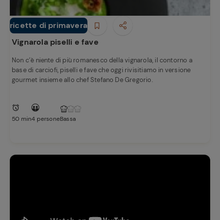
ricette di primavera
Secondi piatti
Vignarola piselli e fave
Non c’è niente di più romanesco della vignarola, il contorno a
base di carciofi, piselli e fave che oggi rivisitiamo in versione
gourmet insieme allo chef Stefano De Gregorio.
50 min
4 persone
Bassa