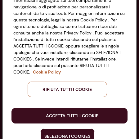
CONAD SOCIETÀ COOPERATIVA
informazioni aggregate sui tuoi comportamenti di
navigazione, o di profilazione per personalizzare i
Via Michelino, 59 | 40127 BOLOGNA
Impostazioni Cookie
contenuti da te visualizzati. Per maggiori informazioni su
Codice Fiscale e Registro Imprese
queste tecnologie, leggi la nostra Cookie Policy . Per
di Bologna 00865960157
Accessibilità
ogni ulteriore dettaglio su come trattiamo i tuoi dati,
PARTITA IVA 03320960374
consulta anche la nostra Privacy Policy . Puoi accettare
l’installazione di tutti i cookie cliccando sul pulsante
ACCETTA TUTTI I COOKIE, oppure scegliere le singole
Servizio clienti
tipologie che vuoi installare, cliccando su SELEZIONA I
COOKIES . Se invece intendi rifiutarne l’installazione,
puoi farlo cliccando sul pulsante RIFIUTA TUTTI I
COOKIE.
Cookie Policy
Seguici sui Social:
RIFIUTA TUTTI I COOKIE
Scarica l'app
ACCETTA TUTTI I COOKIE
SELEZIONA I COOKIES