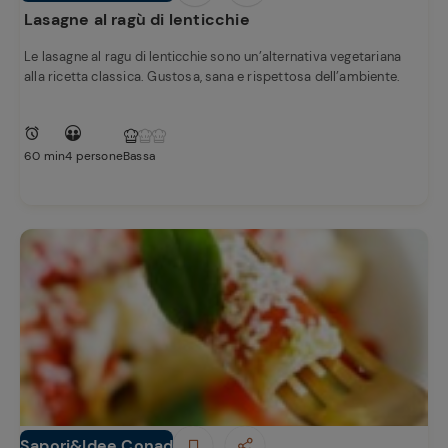
Lasagne al ragù di lenticchie
Le lasagne al ragu di lenticchie sono un’alternativa vegetariana
alla ricetta classica. Gustosa, sana e rispettosa dell’ambiente.
60 min
4 persone
Bassa
Sapori&Idee Conad