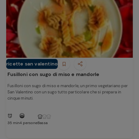
ricette san valentino
Primi piatti
Fusilloni con sugo di miso e mandorle
Fusilloni con sugo di miso e mandorle, un primo vegetariano per
San Valentino con un sugo tutto particolare che si prepara in
cinque minuti.
35 min
4 persone
Bassa