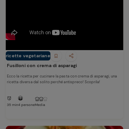
ricette vegetariane
Primi piatti
Fusilloni con crema di asparagi
Ecco la ricetta per cucinare la pasta con crema di asparagi, una
ricetta diversa dal solito perché antispreco! Scoprila!
35 min
4 persone
Media