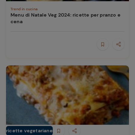
Trend in cucina
Menu di Natale Veg 2024: ricette per pranzo e
cena
ricette vegetariane
Primi piatti