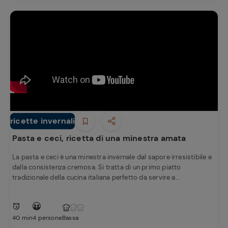
ricette invernali
Primi piatti
Pasta e ceci, ricetta di una minestra amata
La pasta e ceci è una minestra invernale dal sapore irresistibile e
dalla consistenza cremosa. Si tratta di un primo piatto
tradizionale della cucina italiana perfetto da servire a...
40 min
4 persone
Bassa