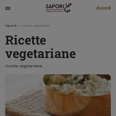
Accedi
Sapori&
ricette vegetariane
Ricette
vegetariane
ricette vegetariane
la frutta
za sensi di
 può!
hi e
la ricetta
parare il