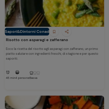
Sapori&Dintorni Conad
Primi piatti
Risotto con asparagi e zafferano
Ecco la ricetta del risotto agli asparagi con zafferano, un primo
piatto salutare con ingredienti freschi, di stagione e per questo
saporiti.
45 min
4 persone
Bassa