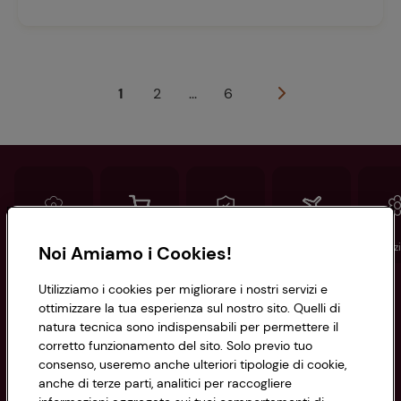
1
2
...
6
Conad
Spesa online
Assicurazioni
Viaggi
Istituz
Noi Amiamo i Cookies!
Utilizziamo i cookies per migliorare i nostri servizi e
Informazioni
ottimizzare la tua esperienza sul nostro sito. Quelli di
natura tecnica sono indispensabili per permettere il
corretto funzionamento del sito. Solo previo tuo
Privacy Policy
consenso, useremo anche ulteriori tipologie di cookie,
anche di terze parti, analitici per raccogliere
Cookie Policy