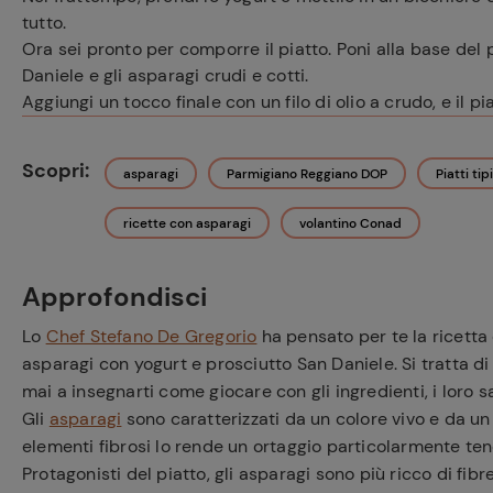
tutto.
Ora sei pronto per comporre il piatto. Poni alla base del p
Daniele e gli asparagi crudi e cotti.
Aggiungi un tocco finale con un filo di olio a crudo, e il pi
Scopri:
asparagi
Parmigiano Reggiano DOP
Piatti tipi
ricette con asparagi
volantino Conad
Approfondisci
Lo
Chef Stefano De Gregorio
ha pensato per te la ricetta 
asparagi con yogurt e prosciutto San Daniele. Si tratta d
mai a insegnarti come giocare con gli ingredienti, i loro sap
Gli
asparagi
sono caratterizzati da un colore vivo e da u
elementi fibrosi lo rende un ortaggio particolarmente te
Protagonisti del piatto, gli asparagi sono più ricco di fibre