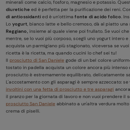
minerali come calcio, fosforo, magnesio e potassio. Ques
diuretiche
ed è perfetta per la purificazione dei reni. C
di antiossidanti
ed è un’ottima
fonte di acido folico
. I
Lo
yogurt
, bianco latte e bello cremoso, dà al piatto una
Reggiano,
insieme al quale viene poi frullato. Se vuoi ch
mentre, se lo vuoi più corposo, scegli uno yogurt intero e 
acquista un parmigiano più stagionato, viceversa se vuoi 
ricetta è la ricetta, ma quando cucini lo chef sei tu!
Il
prosciutto di San Daniele
gode di un bel colore uniform
tostato in padella acquista un colore ancora più intenso c
prosciutto è estremamente equilibrato, delicatamente sap
L'accostamento con gli asparagi è sempre azzeccato: se vu
involtini con una fetta di prosciutto e tre asparagi
ancora 
il pranzo per la giornata di lavoro e non vuoi prendere il s
prosciutto San Daniele
abbinato a un'altra verdura molto 
crema di piselli.