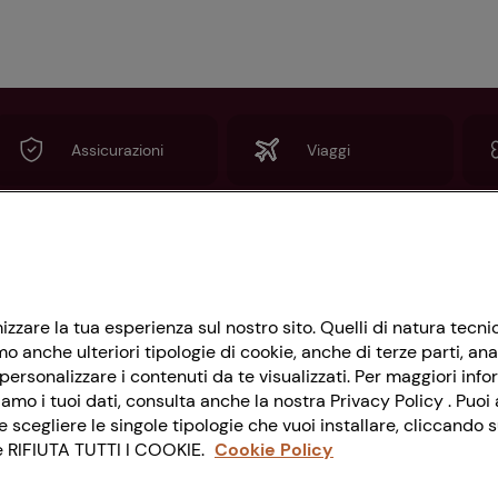
Assicurazioni
Viaggi
Informazioni
imizzare la tua esperienza sul nostro sito. Quelli di natura tec
Privacy Policy
 anche ulteriori tipologie di cookie, anche di terze parti, ana
Cookie Policy
ersonalizzare i contenuti da te visualizzati. Per maggiori info
amo i tuoi dati, consulta anche la nostra Privacy Policy . Puoi a
Impostazioni Cookie
cegliere le singole tipologie che vuoi installare, cliccando
nte RIFIUTA TUTTI I COOKIE.
Cookie Policy
Accessibilità