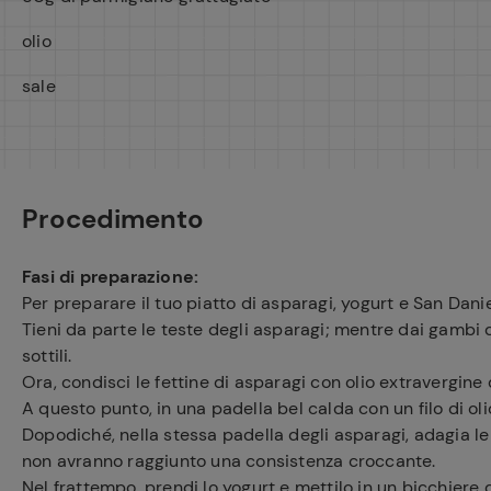
Ricette pre
olio
sale
Procedimento
Fasi di preparazione:
Per preparare il tuo piatto di asparagi, yogurt e San Dani
Tieni da parte le teste degli asparagi; mentre dai gambi d
sottili.
Ora, condisci le fettine di asparagi con olio extravergine d
A questo punto, in una padella bel calda con un filo di olio
Dopodiché, nella stessa padella degli asparagi, adagia le 
non avranno raggiunto una consistenza croccante.
Nel frattempo, prendi lo yogurt e mettilo in un bicchiere 