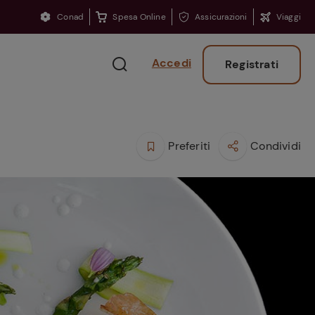
Conad
Spesa Online
Assicurazioni
Viaggi
Accedi
Registrati
Preferiti
Condividi
Ritorno sui banchi?
Consigli per ritrovare
la concentrazione