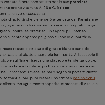
ta verdura è nota soprattutto per le sue
proprietà
ontiene anche vitamina A, B6 e C, è
ricca
nsomma, un vero toccasana.
 nota di acidità che viene però attenuata dal
Parmigiano
e lo yogurt acquisti un sapori più acido, compralo magro;
greco. Inoltre, se preferisci un sapore più intenso,
che si senta appena; poi gioca tu con le quantità: la
e rosso rosato e striature di grasso bianco candide;
he regala al piatto ancora più luminosità. All’assaggio il
ido e sul finale riserva una piacevole tendenza dolce.
oi portare a tavola un piatto sfizioso puoi creare degli
belli croccanti. Invece, se hai bisogno di portarti dietro
olito toast al bar, puoi creare uno sfizioso
panino con il
delicata, ma ugualmente saporita, straccetti di vitello e