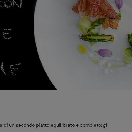
Ricette di Plumcake:
tutte i modi per
Tagliolini freschi con
prepararlo
limone nero bruciato,
Caciocavallo, burro e
scampi
a di un secondo piatto equilibrato e completo: gli