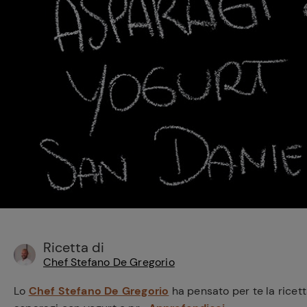
Bisque di gamberi:
l'ideale per insaporire
i tuoi piatti di pesce!
Cavolo romanesco al
forno con ‘nduja
Ricetta di
Chef Stefano De Gregorio
Lo
Chef Stefano De Gregorio
ha pensato per te la ricett