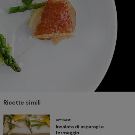
perduta
Come affumicare:
legna ed erbe da
usare
Finferli, animelle e
salsa ai frutti rossi
Ricette simili
Antipasti
Insalata di asparagi e
formaggio