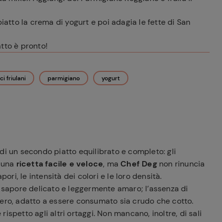
iatto la crema di yogurt e poi adagia le fette di San
atto è pronto!
ci friulani
parmigiano
yogurt
di un secondo piatto equilibrato e completo: gli
i una
ricetta facile e veloce
, ma
Chef Deg
non rinuncia
ori, le intensità dei colori e le loro densità.
n sapore delicato e leggermente amaro; l’assenza di
nero, adatto a essere consumato sia crudo che cotto.
 rispetto agli altri ortaggi. Non mancano, inoltre, di sali