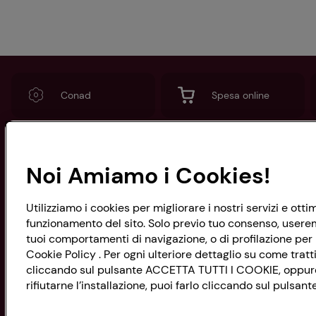
Conad
Spesa online
Noi Amiamo i Cookies!
CONAD SOCIETÀ COOPERATIVA
Via Michelino, 59 | 40127 BOLOGNA
Codice Fiscale e Registro Imprese
Utilizziamo i cookies per migliorare i nostri servizi e ott
di Bologna 00865960157
funzionamento del sito. Solo previo tuo consenso, useremo
PARTITA IVA 03320960374
tuoi comportamenti di navigazione, o di profilazione per p
Cookie Policy . Per ogni ulteriore dettaglio su come tratti
cliccando sul pulsante ACCETTA TUTTI I COOKIE, oppure s
rifiutarne l’installazione, puoi farlo cliccando sul pulsa
Servizio clienti