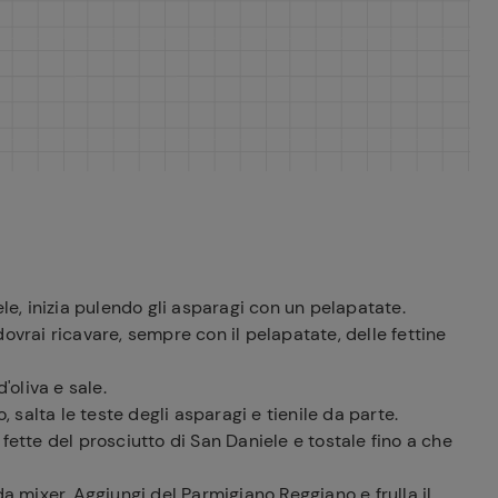
ferite
ele, inizia pulendo gli asparagi con un pelapatate.
ovrai ricavare, sempre con il pelapatate, delle fettine
'oliva e sale.
, salta le teste degli asparagi e tienile da parte.
fette del prosciutto di San Daniele e tostale fino a che
da mixer. Aggiungi del Parmigiano Reggiano e frulla il