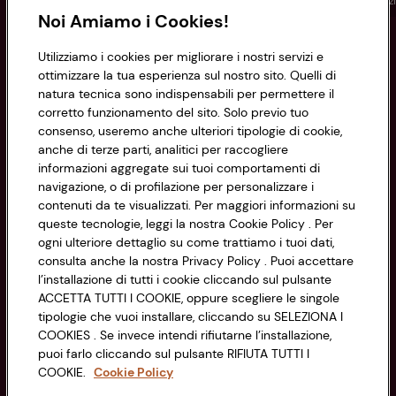
Conad
Spesa online
Assicurazioni
Viaggi
Istituz
Noi Amiamo i Cookies!
Informazioni
Utilizziamo i cookies per migliorare i nostri servizi e
ottimizzare la tua esperienza sul nostro sito. Quelli di
natura tecnica sono indispensabili per permettere il
Privacy Policy
corretto funzionamento del sito. Solo previo tuo
consenso, useremo anche ulteriori tipologie di cookie,
Cookie Policy
anche di terze parti, analitici per raccogliere
CONAD SOCIETÀ COOPERATIVA
informazioni aggregate sui tuoi comportamenti di
Via Michelino, 59 | 40127 BOLOGNA
Impostazioni Cookie
navigazione, o di profilazione per personalizzare i
Codice Fiscale e Registro Imprese
contenuti da te visualizzati. Per maggiori informazioni su
di Bologna 00865960157
Accessibilità
queste tecnologie, leggi la nostra Cookie Policy . Per
PARTITA IVA 03320960374
ogni ulteriore dettaglio su come trattiamo i tuoi dati,
consulta anche la nostra Privacy Policy . Puoi accettare
l’installazione di tutti i cookie cliccando sul pulsante
Servizio clienti
ACCETTA TUTTI I COOKIE, oppure scegliere le singole
tipologie che vuoi installare, cliccando su SELEZIONA I
COOKIES . Se invece intendi rifiutarne l’installazione,
puoi farlo cliccando sul pulsante RIFIUTA TUTTI I
COOKIE.
Cookie Policy
Seguici sui Social: