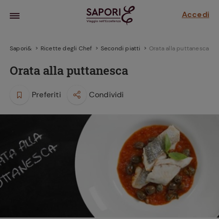
Accedi
Sapori&
Ricette degli Chef
Secondi piatti
Orata alla puttanesca
Orata alla puttanesca
Preferiti
Condividi
la frutta
za sensi di
 può!
hi e
la ricetta
parare il