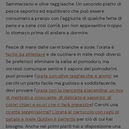
Sammarzano e olive taggiasche. Un secondo piatto di
pesce saporito ed equilibrato che può essere
consumato a pranzo con l'aggiunta di qualche fetta di
pane e a cena così com'è, per non appesantire troppo
lo stomaco prima di andare a dormire.
Pesce di mare dalle carni bianche e sode, l'orata è
facile da sfilettare
e da cucinare in mille modi diversi.
Se preferisci eliminare la salsa al pomodoro, ma
vorresti comunque sentire il sapore dei pomodorini,
puoi provare l'
orata con olive taggiasche e aromi
; se
cerchi un piatto facile ma gustoso e soddisfacente,
devi provare l'
orata con la pancetta piacentina: un mix
di morbido e croccante, di delicato e saporito, di
colori chiari e scuri che ti farà impazzire
! Cerchi una
ricetta leggerissima? L'orata al cartoccio con ragù di
patate e mele Golden è perfetta
per ciò di cui hai
bisogno. Anche nei primi piatti hai a disposizione una