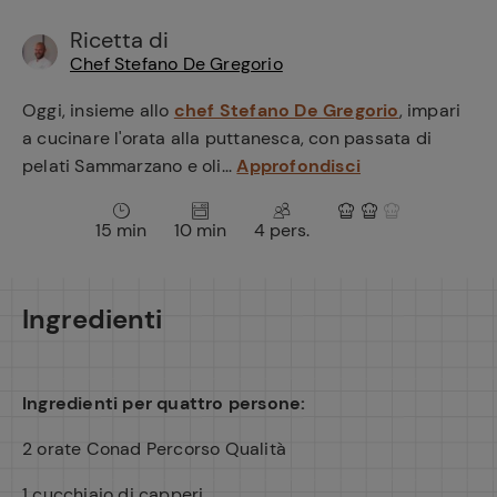
e
Ricetta di
Chef Stefano De Gregorio
Oggi, insieme allo
chef Stefano De Gregorio
, impari
a cucinare l'orata alla puttanesca, con passata di
pelati Sammarzano e oli...
Approfondisci
15 min
10 min
4 pers.
Ingredienti
Ingredienti per quattro persone:
2 orate Conad Percorso Qualità
1 cucchiaio di capperi