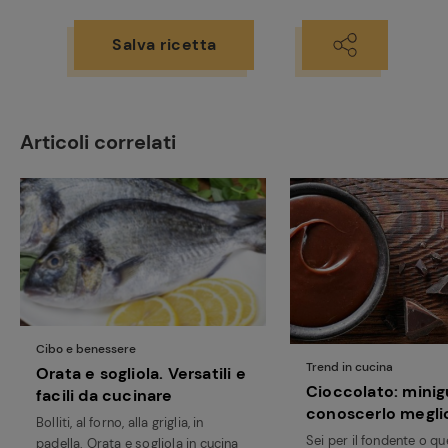
Salva ricetta
Articoli correlati
Ricette
Cibo e benessere
preferite
Trend in cucina
Orata e sogliola. Versatili e
Cioccolato: minig
facili da cucinare
conoscerlo megli
Bolliti, al forno, alla griglia, in
Sei per il fondente o que
padella. Orata e sogliola in cucina