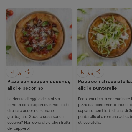
Piatti Unici
Piatti Unici
Pizza con capperi cucunci,
Pizza con stracciatella,
alici e pecorino
alici e puntarelle
La ricetta di oggi è della pizza
Ecco una ricetta per cucinare 
condita con capperi cucunci, filetti
pizza dal condimento fresco e
di alici e pecorino romano
saporito con filetti di alici di Si
grattugiato. Sapete cosa sono i
puntarelle alla romana delicat
cucunci? Non sono altro che i frutti
stracciatella.
Ricette
del cappero!