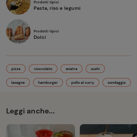
Prodotti tipici
Pasta, riso e legumi
Prodotti tipici
Dolci
pizza
cioccolato
anatra
sushi
lasagne
hamburger
pollo al curry
sondaggio
Leggi anche...