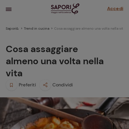
Accedi
Sapori&
Trend in cucina
Cosa assaggiare almeno una volta nella vita
Cosa assaggiare
almeno una volta nella
vita
Preferiti
Condividi
la frutta
za sensi di
 può!
hi e
la ricetta
parare il