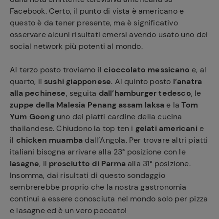
Facebook. Certo, il punto di vista è americano e
questo è da tener presente, ma è significativo
osservare alcuni risultati emersi avendo usato uno dei
social network più potenti al mondo.
Al terzo posto troviamo il
cioccolato messicano
e, al
quarto, il
sushi giapponese
. Al quinto posto
l’anatra
alla pechinese
, seguita
dall’hamburger tedesco
, le
zuppe della Malesia Penang assam laksa
e la
Tom
Yum Goong
uno dei piatti cardine della cucina
thailandese. Chiudono la top ten i
gelati americani
e
il
chicken muamba
dall’Angola. Per trovare altri piatti
italiani bisogna arrivare alla 23° posizione con le
lasagne
, il
prosciutto di Parma
alla 31° posizione.
Insomma, dai risultati di questo sondaggio
sembrerebbe proprio che la nostra gastronomia
continui a essere conosciuta nel mondo solo per pizza
e lasagne ed è un vero peccato!