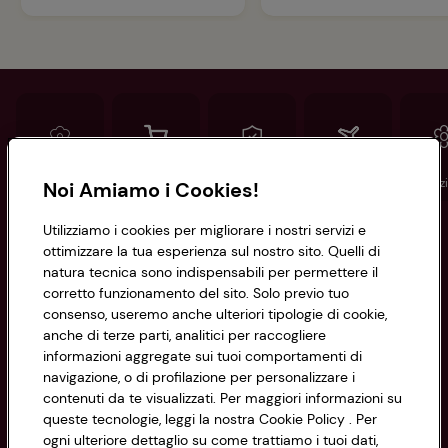
Conad
Spesa online
Assicurazioni
Viaggi
Istituz
Noi Amiamo i Cookies!
Utilizziamo i cookies per migliorare i nostri servizi e
Informazioni
ottimizzare la tua esperienza sul nostro sito. Quelli di
natura tecnica sono indispensabili per permettere il
corretto funzionamento del sito. Solo previo tuo
Privacy Policy
consenso, useremo anche ulteriori tipologie di cookie,
anche di terze parti, analitici per raccogliere
Cookie Policy
CONAD SOCIETÀ COOPERATIVA
informazioni aggregate sui tuoi comportamenti di
navigazione, o di profilazione per personalizzare i
Via Michelino, 59 | 40127 BOLOGNA
Impostazioni Cookie
contenuti da te visualizzati. Per maggiori informazioni su
Codice Fiscale e Registro Imprese
queste tecnologie, leggi la nostra Cookie Policy . Per
di Bologna 00865960157
Accessibilità
ogni ulteriore dettaglio su come trattiamo i tuoi dati,