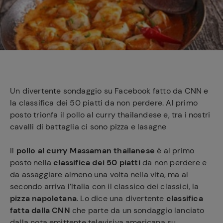
e
Un divertente sondaggio su Facebook fatto da CNN e
la classifica dei 50 piatti da non perdere. Al primo
posto trionfa il pollo al curry thailandese e, tra i nostri
cavalli di battaglia ci sono pizza e lasagne
Il
pollo al curry Massaman thailanese
è al primo
posto nella
classifica dei 50 piatti
da non perdere e
da assaggiare almeno una volta nella vita, ma al
secondo arriva l’Italia con il classico dei classici, la
pizza napoletana
. Lo dice una divertente
classifica
fatta dalla CNN
che parte da un sondaggio lanciato
dalla nota emittente televisiva americana su