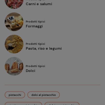
Carni e salumi
Prodotti tipici
Formaggi
Prodotti tipici
Pasta, riso e legumi
Prodotti tipici
Dolci
pistacchi
dolci al pistacchio