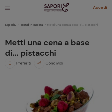
Accedi
Sapori&
Trend in cucina
Metti una cena a base di... pistacchi
Metti una cena a base
di... pistacchi
Preferiti
Condividi
la frutta
za sensi di
 può!
hi e
la ricetta
parare il