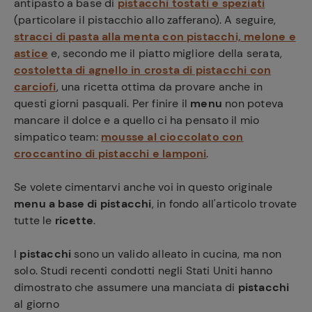
antipasto a base di
pistacchi tostati e speziati
(particolare il pistacchio allo zafferano). A seguire,
stracci di pasta alla menta con pistacchi, melone e
astice
e, secondo me il piatto migliore della serata,
costoletta di agnello in crosta di pistacchi con
carciofi
, una ricetta ottima da provare anche in
questi giorni pasquali. Per finire il
menu
non poteva
mancare il dolce e a quello ci ha pensato il mio
simpatico team:
mousse al cioccolato con
croccantino di pistacchi e lamponi
.
Se volete cimentarvi anche voi in questo originale
menu a base di pistacchi
, in fondo all'articolo trovate
tutte le
ricette
.
I
pistacchi
sono un valido alleato in cucina, ma non
solo. Studi recenti condotti negli Stati Uniti hanno
dimostrato che assumere una manciata di
pistacchi
al giorno