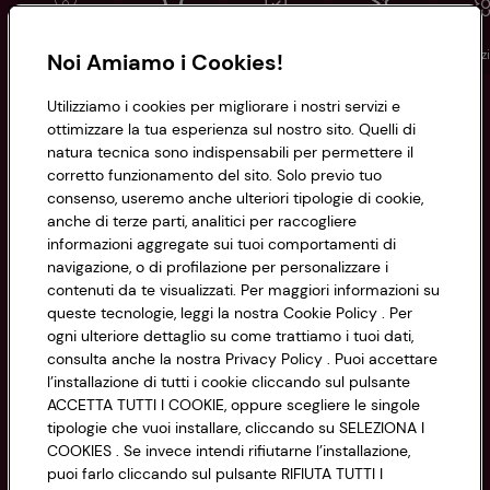
Conad
Spesa online
Assicurazioni
Viaggi
Istituz
Noi Amiamo i Cookies!
Utilizziamo i cookies per migliorare i nostri servizi e
Informazioni
ottimizzare la tua esperienza sul nostro sito. Quelli di
natura tecnica sono indispensabili per permettere il
corretto funzionamento del sito. Solo previo tuo
Privacy Policy
consenso, useremo anche ulteriori tipologie di cookie,
anche di terze parti, analitici per raccogliere
Cookie Policy
CONAD SOCIETÀ COOPERATIVA
informazioni aggregate sui tuoi comportamenti di
navigazione, o di profilazione per personalizzare i
Via Michelino, 59 | 40127 BOLOGNA
Impostazioni Cookie
contenuti da te visualizzati. Per maggiori informazioni su
Codice Fiscale e Registro Imprese
queste tecnologie, leggi la nostra Cookie Policy . Per
di Bologna 00865960157
Accessibilità
ogni ulteriore dettaglio su come trattiamo i tuoi dati,
PARTITA IVA 03320960374
consulta anche la nostra Privacy Policy . Puoi accettare
l’installazione di tutti i cookie cliccando sul pulsante
ACCETTA TUTTI I COOKIE, oppure scegliere le singole
Servizio clienti
tipologie che vuoi installare, cliccando su SELEZIONA I
COOKIES . Se invece intendi rifiutarne l’installazione,
puoi farlo cliccando sul pulsante RIFIUTA TUTTI I