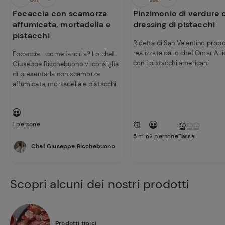
Focaccia con scamorza
Pinzimonio di verdure 
affumicata, mortadella e
dressing di pistacchi
pistacchi
Ricetta di San Valentino prop
realizzata dallo chef Omar Alli
Focaccia... come farcirla? Lo chef
con i pistacchi americani
Giuseppe Ricchebuono vi consiglia
Ricette
di presentarla con scamorza
preferite
affumicata, mortadella e pistacchi.
1 persone
5 min
2 persone
Bassa
Chef Giuseppe Ricchebuono
Scopri alcuni dei nostri prodotti
Prodotti tipici