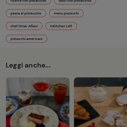
ricette con pistacchio
dolci con pistacchio
pasta al pistacchio
menu pistacchi
chef Omar Allievi
InKitchen Loft
pistacchi americani
Leggi anche...