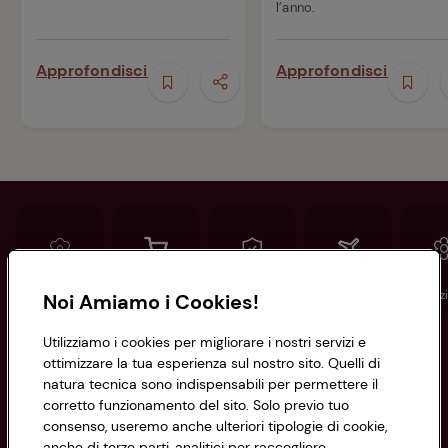
l’anno.
Approfondisci
Approfondisci
Conad
Spesa online
Assicurazioni
Viaggi
Istituz
Noi Amiamo i Cookies!
Utilizziamo i cookies per migliorare i nostri servizi e
Informazioni
ottimizzare la tua esperienza sul nostro sito. Quelli di
natura tecnica sono indispensabili per permettere il
corretto funzionamento del sito. Solo previo tuo
Privacy Policy
consenso, useremo anche ulteriori tipologie di cookie,
anche di terze parti, analitici per raccogliere