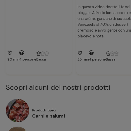
In questa video ricetta il food
Ricette
blogger Alfredo Iannaccone re
preferite
una crème ganache di cioccol
Venezuela al 70%, un dessert
cremoso e avvolgente con un
piacevole nota...
90 min
4 persone
Bassa
25 min
4 persone
Bassa
Scopri alcuni dei nostri prodotti
Prodotti tipici
Carni e salumi