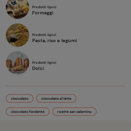
Prodotti tipici
Formaggi
Prodotti tipici
Pasta, riso e legumi
Prodotti tipici
Dolci
cioccolato
cioccolato al latte
cioccolato fondente
ricette san valentino