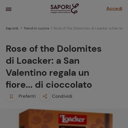
Accedi
Sapori&
Trend in cucina
Rose of the Dolomites di Loacker: a San Valenti
Rose of the Dolomites
di Loacker: a San
Valentino regala un
fiore... di cioccolato
la frutta
Preferiti
Condividi
za sensi di
 può!
hi e
la ricetta
parare il