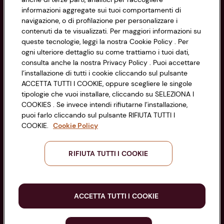
Cookie Policy
CONAD SOCIETÀ COOPERATIVA
informazioni aggregate sui tuoi comportamenti di
navigazione, o di profilazione per personalizzare i
Via Michelino, 59 | 40127 BOLOGNA
Impostazioni Cookie
contenuti da te visualizzati. Per maggiori informazioni su
Codice Fiscale e Registro Imprese
queste tecnologie, leggi la nostra Cookie Policy . Per
di Bologna 00865960157
Accessibilità
ogni ulteriore dettaglio su come trattiamo i tuoi dati,
PARTITA IVA 03320960374
consulta anche la nostra Privacy Policy . Puoi accettare
l’installazione di tutti i cookie cliccando sul pulsante
ACCETTA TUTTI I COOKIE, oppure scegliere le singole
Servizio clienti
tipologie che vuoi installare, cliccando su SELEZIONA I
COOKIES . Se invece intendi rifiutarne l’installazione,
puoi farlo cliccando sul pulsante RIFIUTA TUTTI I
COOKIE.
Cookie Policy
Seguici sui Social:
RIFIUTA TUTTI I COOKIE
Scarica l'app
ACCETTA TUTTI I COOKIE