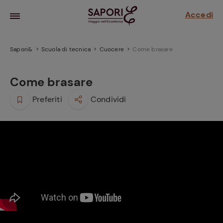
Accedi
Sapori&
Scuola di tecnica
Cuocere
Come brasare
Come brasare
Preferiti
Condividi
la frutta
za sensi di
 può!
hi e
la ricetta
parare il