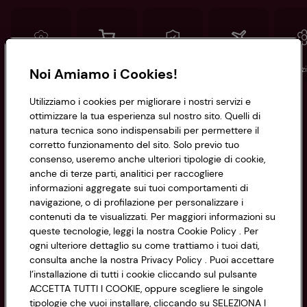
Conad
Spesa online
Assicurazioni
Viaggi
Istituz
Noi Amiamo i Cookies!
Utilizziamo i cookies per migliorare i nostri servizi e
Informazioni
ottimizzare la tua esperienza sul nostro sito. Quelli di
natura tecnica sono indispensabili per permettere il
corretto funzionamento del sito. Solo previo tuo
Privacy Policy
consenso, useremo anche ulteriori tipologie di cookie,
anche di terze parti, analitici per raccogliere
Cookie Policy
CONAD SOCIETÀ COOPERATIVA
informazioni aggregate sui tuoi comportamenti di
navigazione, o di profilazione per personalizzare i
Via Michelino, 59 | 40127 BOLOGNA
Impostazioni Cookie
contenuti da te visualizzati. Per maggiori informazioni su
Codice Fiscale e Registro Imprese
queste tecnologie, leggi la nostra Cookie Policy . Per
di Bologna 00865960157
Accessibilità
ogni ulteriore dettaglio su come trattiamo i tuoi dati,
PARTITA IVA 03320960374
consulta anche la nostra Privacy Policy . Puoi accettare
l’installazione di tutti i cookie cliccando sul pulsante
ACCETTA TUTTI I COOKIE, oppure scegliere le singole
Servizio clienti
tipologie che vuoi installare, cliccando su SELEZIONA I