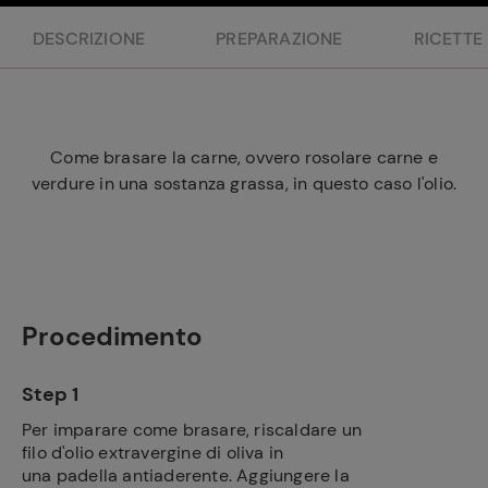
e
DESCRIZIONE
PREPARAZIONE
RICETTE
Come brasare la carne, ovvero rosolare carne e
verdure in una sostanza grassa, in questo caso l'olio.
Procedimento
Step 1
Per imparare come brasare, riscaldare un
filo d'olio extravergine di oliva in
una padella antiaderente. Aggiungere la