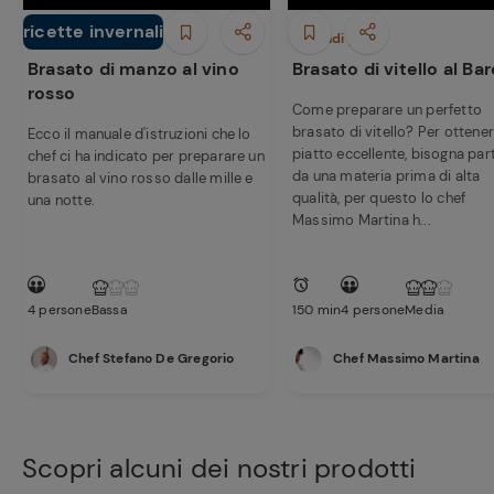
ricette invernali
Secondi piatti
Secondi piatti
Brasato di manzo al vino
Brasato di vitello al Bar
rosso
Come preparare un perfetto
brasato di vitello? Per ottene
Ecco il manuale d'istruzioni che lo
piatto eccellente, bisogna part
chef ci ha indicato per preparare un
Ricette
da una materia prima di alta
brasato al vino rosso dalle mille e
qualità, per questo lo chef
preferite
una notte.
Massimo Martina h...
4 persone
Bassa
150 min
4 persone
Media
Chef Stefano De Gregorio
Chef Massimo Martina
Scopri alcuni dei nostri prodotti