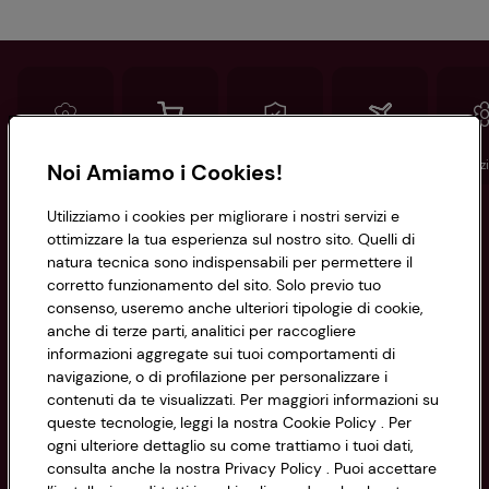
Conad
Spesa online
Assicurazioni
Viaggi
Istituz
Noi Amiamo i Cookies!
Utilizziamo i cookies per migliorare i nostri servizi e
Informazioni
ottimizzare la tua esperienza sul nostro sito. Quelli di
natura tecnica sono indispensabili per permettere il
corretto funzionamento del sito. Solo previo tuo
Privacy Policy
consenso, useremo anche ulteriori tipologie di cookie,
anche di terze parti, analitici per raccogliere
Cookie Policy
CONAD SOCIETÀ COOPERATIVA
informazioni aggregate sui tuoi comportamenti di
navigazione, o di profilazione per personalizzare i
Via Michelino, 59 | 40127 BOLOGNA
Impostazioni Cookie
contenuti da te visualizzati. Per maggiori informazioni su
Codice Fiscale e Registro Imprese
queste tecnologie, leggi la nostra Cookie Policy . Per
di Bologna 00865960157
Accessibilità
ogni ulteriore dettaglio su come trattiamo i tuoi dati,
PARTITA IVA 03320960374
consulta anche la nostra Privacy Policy . Puoi accettare