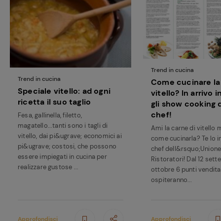
Trend in cucina
Trend in cucina
Come cucinare la
Speciale vitello: ad ogni
vitello? In arrivo 
ricetta il suo taglio
gli show cooking 
chef!
Fesa, gallinella, filetto,
magatello...tanti sono i tagli di
Ami la carne di vitello 
vitello, dai pi&ugrave; economici ai
come cucinarla? Te lo i
pi&ugrave; costosi, che possono
chef dell&rsquo;Unione 
essere impiegati in cucina per
Ristoratori! Dal 12 sett
realizzare gustose ...
ottobre 6 punti vendit
ospiteranno...
Approfondisci
Approfondisci