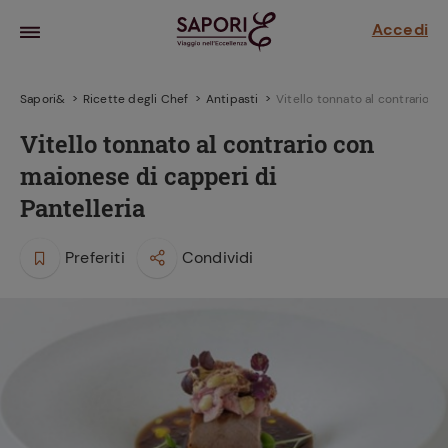
Accedi
Sapori&
Ricette degli Chef
Antipasti
Vitello tonnato al contrario c
Vitello tonnato al contrario con
maionese di capperi di
Pantelleria
Preferiti
Condividi
la frutta
za sensi di
 può!
hi e
la ricetta
parare il