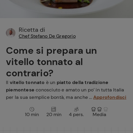
e
Ricetta di
Chef Stefano De Gregorio
Come si prepara un
vitello tonnato al
contrario?
Il
vitello tonnato
è un
piatto della tradizione
piemontese
conosciuto e amato un po’ in tutta Italia
per la sua semplice bontà, ma anche ...
Approfondisci
10 min
20 min
4 pers.
Media