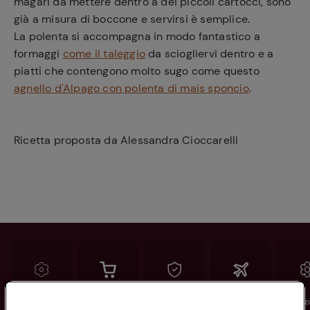
magari da mettere dentro a dei piccoli cartocci, sono
già a misura di boccone e servirsi è semplice.
La polenta si accompagna in modo fantastico a
formaggi
come il taleggio
da sciogliervi dentro e a
piatti che contengono molto sugo come questo
agnello d'Alpago con polenta di mais sponcio
.
Ricetta proposta da Alessandra Cioccarelli
Conad
Spesa online
Assicurazioni
Viaggi
Istituz