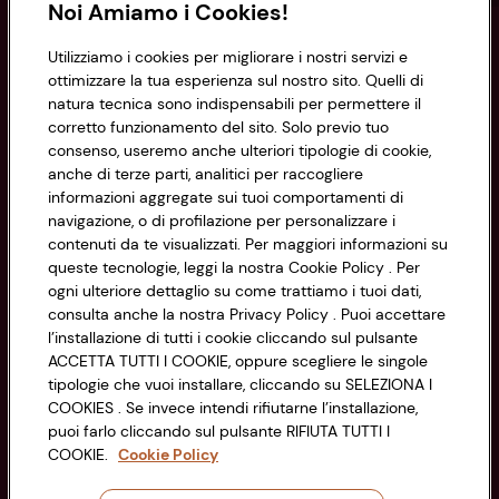
Noi Amiamo i Cookies!
Informazioni
Utilizziamo i cookies per migliorare i nostri servizi e
ottimizzare la tua esperienza sul nostro sito. Quelli di
natura tecnica sono indispensabili per permettere il
Privacy Policy
corretto funzionamento del sito. Solo previo tuo
consenso, useremo anche ulteriori tipologie di cookie,
Cookie Policy
anche di terze parti, analitici per raccogliere
CONAD SOCIETÀ COOPERATIVA
informazioni aggregate sui tuoi comportamenti di
Via Michelino, 59 | 40127 BOLOGNA
Impostazioni Cookie
navigazione, o di profilazione per personalizzare i
Codice Fiscale e Registro Imprese
contenuti da te visualizzati. Per maggiori informazioni su
di Bologna 00865960157
Accessibilità
queste tecnologie, leggi la nostra Cookie Policy . Per
PARTITA IVA 03320960374
ogni ulteriore dettaglio su come trattiamo i tuoi dati,
consulta anche la nostra Privacy Policy . Puoi accettare
l’installazione di tutti i cookie cliccando sul pulsante
Servizio clienti
ACCETTA TUTTI I COOKIE, oppure scegliere le singole
tipologie che vuoi installare, cliccando su SELEZIONA I
COOKIES . Se invece intendi rifiutarne l’installazione,
puoi farlo cliccando sul pulsante RIFIUTA TUTTI I
COOKIE.
Cookie Policy
Seguici sui Social: