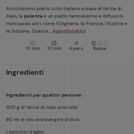
e
Antichissimo piatto tutto italiano a base di farina di
mais, la
polenta
è un piatto famosissimo e diffuso in
molti paesi altri come l'Ungheria, la Francia, l'Austria e
la Svizzera. Questa...
Approfondisci
10 min
10 min
4 pers.
Bassa
Ingredienti
Ingredienti per quattro persone:
300 g di farina di mais precotta
80 ml di olio extravergine d’oliva
1 spicchio d’aglio