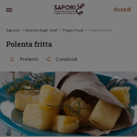
Accedi
Sapori&
Ricette degli Chef
Finger Food
Polenta fritta
Polenta fritta
Preferiti
Condividi
la frutta
za sensi di
 può!
hi e
la ricetta
parare il