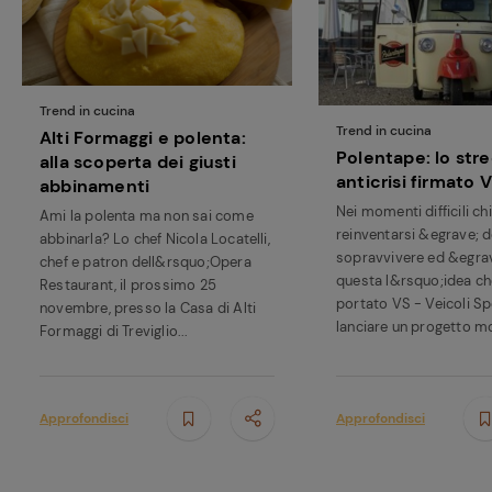
Trend in cucina
Ricette
Trend in cucina
Alti Formaggi e polenta:
preferite
Polentape: lo str
alla scoperta dei giusti
anticrisi firmato 
abbinamenti
Nei momenti difficili ch
Ami la polenta ma non sai come
reinventarsi &egrave; d
abbinarla? Lo chef Nicola Locatelli,
sopravvivere ed &egrav
chef e patron dell&rsquo;Opera
questa l&rsquo;idea ch
Restaurant, il prossimo 25
portato VS - Veicoli Spe
novembre, presso la Casa di Alti
lanciare un progetto mol
Formaggi di Treviglio...
Approfondisci
Approfondisci