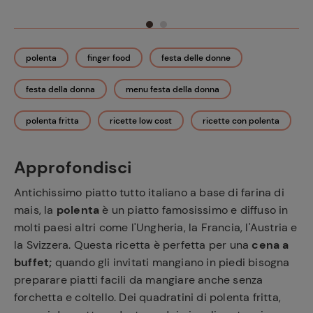
polenta
finger food
festa delle donne
festa della donna
menu festa della donna
polenta fritta
ricette low cost
ricette con polenta
Approfondisci
Antichissimo piatto tutto italiano a base di farina di
mais, la
polenta
è un piatto famosissimo e diffuso in
molti paesi altri come l'Ungheria, la Francia, l'Austria e
la Svizzera. Questa ricetta è perfetta per una
cena a
buffet;
quando gli invitati mangiano in piedi bisogna
preparare piatti facili da mangiare anche senza
forchetta e coltello. Dei quadratini di polenta fritta,