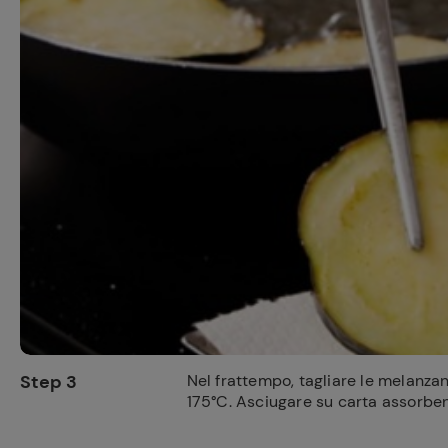
Step 3
Nel frattempo, tagliare le melanzan
175°C. Asciugare su carta assorben