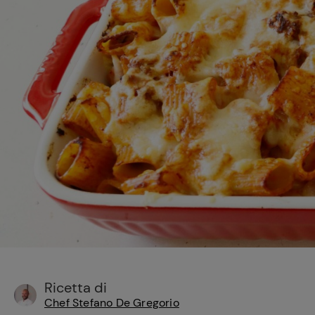
Bisque di gamberi:
l'ideale per insaporire
i tuoi piatti di pesce!
Cavolo romanesco al
forno con ‘nduja
Ricetta di
Chef Stefano De Gregorio