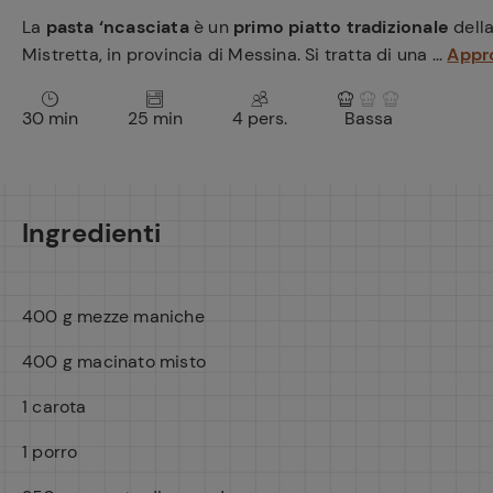
La
pasta ‘ncasciata
è un
primo piatto tradizionale
dell
Mistretta, in provincia di Messina. Si tratta di una ...
Appr
30 min
25 min
4 pers.
Bassa
Ingredienti
400 g mezze maniche
400 g macinato misto
1 carota
1 porro