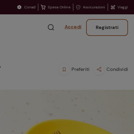
Conad
Spesa Online
Assicurazioni
Viaggi
Accedi
Registrati
a
Preferiti
Condividi
Ritorno sui banchi?
Consigli per ritrovare
la concentrazione