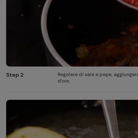
Step 2
Regolare di sale e pepe, aggiunge
d’ore.