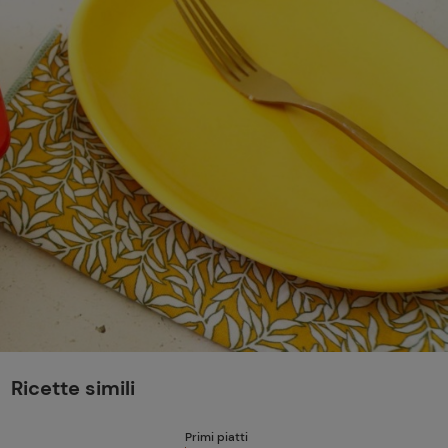
perduta
Come affumicare:
legna ed erbe da
usare
Finferli, animelle e
salsa ai frutti rossi
Ricette simili
Primi piatti