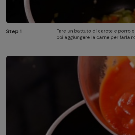
Step 1
Fare un battuto di carote e porro e
poi aggiungere la carne per farla r