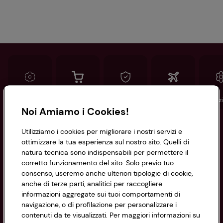
Conad
Spesa online
Assicurazioni
Viaggi
Istituz
Noi Amiamo i Cookies!
Informazioni
Utilizziamo i cookies per migliorare i nostri servizi e
ottimizzare la tua esperienza sul nostro sito. Quelli di
natura tecnica sono indispensabili per permettere il
Privacy Policy
corretto funzionamento del sito. Solo previo tuo
consenso, useremo anche ulteriori tipologie di cookie,
Cookie Policy
anche di terze parti, analitici per raccogliere
CONAD SOCIETÀ COOPERATIVA
informazioni aggregate sui tuoi comportamenti di
Via Michelino, 59 | 40127 BOLOGNA
Impostazioni Cookie
navigazione, o di profilazione per personalizzare i
Codice Fiscale e Registro Imprese
contenuti da te visualizzati. Per maggiori informazioni su
di Bologna 00865960157