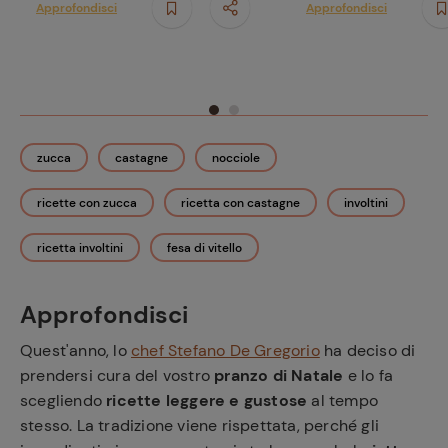
Approfondisci
Approfondisci
preferite
zucca
castagne
nocciole
ricette con zucca
ricetta con castagne
involtini
ricetta involtini
fesa di vitello
Approfondisci
Quest'anno, lo
chef Stefano De Gregorio
ha deciso di
prendersi cura del vostro
pranzo di Natale
e lo fa
scegliendo
ricette leggere e gustose
al tempo
stesso. La tradizione viene rispettata, perché gli