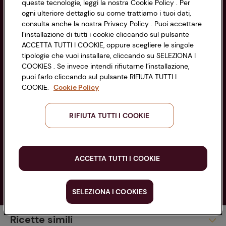
Accessibilità
queste tecnologie, leggi la nostra Cookie Policy . Per
PARTITA IVA 03320960374
ogni ulteriore dettaglio su come trattiamo i tuoi dati,
consulta anche la nostra Privacy Policy . Puoi accettare
l’installazione di tutti i cookie cliccando sul pulsante
Servizio clienti
ACCETTA TUTTI I COOKIE, oppure scegliere le singole
tipologie che vuoi installare, cliccando su SELEZIONA I
COOKIES . Se invece intendi rifiutarne l’installazione,
puoi farlo cliccando sul pulsante RIFIUTA TUTTI I
COOKIE.
Cookie Policy
Seguici sui Social:
RIFIUTA TUTTI I COOKIE
Scarica l'app
ACCETTA TUTTI I COOKIE
SELEZIONA I COOKIES
Copyright @ Conad 2025
Ricette simili
Finger Food