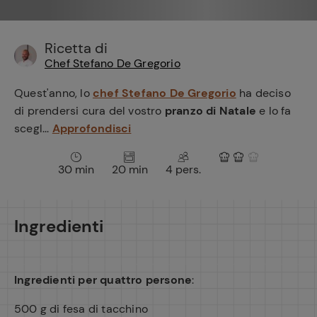
e
Ricetta di
Chef Stefano De Gregorio
Quest'anno, lo
chef Stefano De Gregorio
ha deciso
di prendersi cura del vostro
pranzo di Natale
e lo fa
scegl...
Approfondisci
30 min
20 min
4 pers.
Ingredienti
Ingredienti per quattro persone
:
500 g di fesa di tacchino