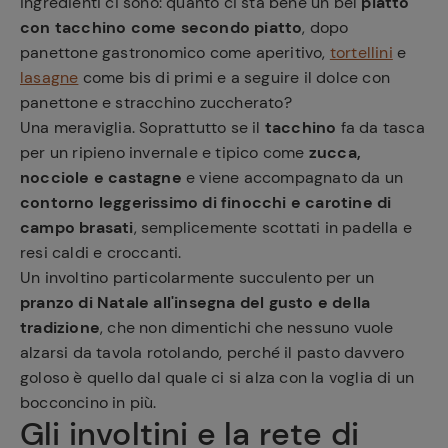
ingredienti ci sono: quanto ci sta bene un bel
piatto
con tacchino come secondo piatto
, dopo
panettone gastronomico come aperitivo,
tortellini
e
lasagne
come bis di primi e a seguire il dolce con
panettone e stracchino zuccherato?
Una meraviglia. Soprattutto se il
tacchino
fa da tasca
per un ripieno invernale e tipico come
zucca,
nocciole e castagne
e viene accompagnato da un
contorno leggerissimo di finocchi e carotine di
campo brasati
, semplicemente scottati in padella e
resi caldi e croccanti.
Un involtino particolarmente succulento per un
pranzo di Natale all'insegna del gusto e della
tradizione
, che non dimentichi che nessuno vuole
alzarsi da tavola rotolando, perché il pasto davvero
goloso è quello dal quale ci si alza con la voglia di un
bocconcino in più.
Gli involtini e la rete di