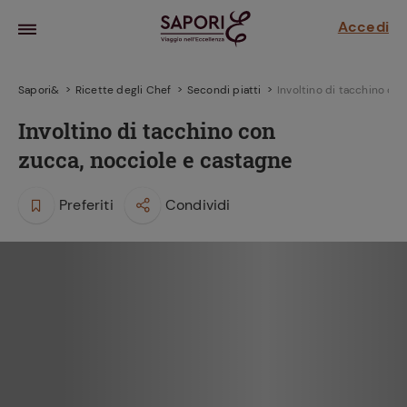
Accedi
Sapori&
Ricette degli Chef
Secondi piatti
Involtino di tacchino co
Involtino di tacchino con
zucca, nocciole e castagne
Preferiti
Condividi
la frutta
za sensi di
 può!
hi e
la ricetta
parare il