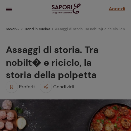
Accedi
Sapori&
Trend in cucina
Assaggi di storia. Tra nobilt� e riciclo, la sto
Assaggi di storia. Tra
nobilt� e riciclo, la
storia della polpetta
Preferiti
Condividi
la frutta
za sensi di
 può!
hi e
la ricetta
parare il