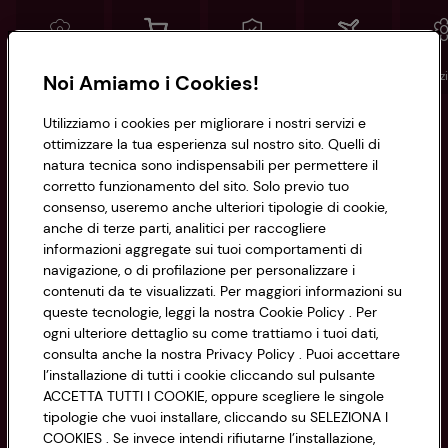
Conad
Spesa online
Assicurazioni
Viaggi
Istituz
Noi Amiamo i Cookies!
Utilizziamo i cookies per migliorare i nostri servizi e
Informazioni
ottimizzare la tua esperienza sul nostro sito. Quelli di
natura tecnica sono indispensabili per permettere il
corretto funzionamento del sito. Solo previo tuo
Privacy Policy
consenso, useremo anche ulteriori tipologie di cookie,
anche di terze parti, analitici per raccogliere
Cookie Policy
CONAD SOCIETÀ COOPERATIVA
informazioni aggregate sui tuoi comportamenti di
navigazione, o di profilazione per personalizzare i
Via Michelino, 59 | 40127 BOLOGNA
Impostazioni Cookie
contenuti da te visualizzati. Per maggiori informazioni su
Codice Fiscale e Registro Imprese
queste tecnologie, leggi la nostra Cookie Policy . Per
di Bologna 00865960157
Accessibilità
ogni ulteriore dettaglio su come trattiamo i tuoi dati,
PARTITA IVA 03320960374
consulta anche la nostra Privacy Policy . Puoi accettare
l’installazione di tutti i cookie cliccando sul pulsante
ACCETTA TUTTI I COOKIE, oppure scegliere le singole
Servizio clienti
tipologie che vuoi installare, cliccando su SELEZIONA I
COOKIES . Se invece intendi rifiutarne l’installazione,