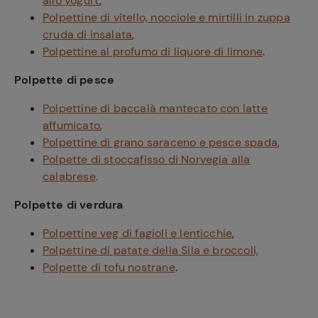
allo yogurt
,
Polpettine di vitello, nocciole e mirtilli in zuppa
cruda di insalata
,
Polpettine al profumo di liquore di limone
.
Polpette di pesce
Polpettine di baccalà mantecato con latte
affumicato
,
Polpettine di grano saraceno e pesce spada
,
Polpette di stoccafisso di Norvegia alla
calabrese
.
Polpette di verdura
Polpettine veg di fagioli e lenticchie
,
Polpettine di patate della Sila e broccoli,
Ricette
Polpette di tofu nostrane
.
preferite