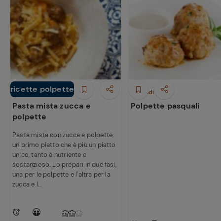
ricette polpette
Primi piatti
Secondi piatti
Pasta mista zucca e
Polpette pasquali
polpette
Pasta mista con zucca e polpette,
un primo piatto che è più un piatto
unico, tanto è nutriente e
sostanzioso. Lo prepari in due fasi,
una per le polpette e l'altra per la
zucca e l...