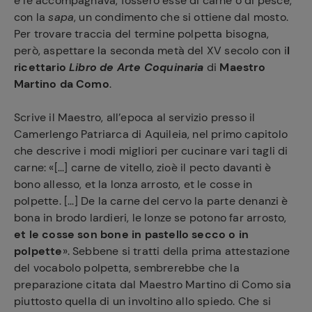
e le accompagnava, fossero esse di carne o di pesce,
con la
sapa
, un condimento che si ottiene dal mosto.
Per trovare traccia del termine polpetta bisogna,
però, aspettare la seconda metà del XV secolo con i
l
ricettario
Libro de Arte Coquinaria
di
Maestro
Martino da Como
.
Scrive il Maestro, all’epoca al servizio presso il
Camerlengo Patriarca di Aquileia, nel primo capitolo
che descrive i modi migliori per cucinare vari tagli di
carne: «[...] carne de vitello, zioè il pecto davanti è
bono allesso, et la lonza arrosto, et le cosse in
polpette. [...] De la carne del cervo la parte denanzi è
bona in brodo lardieri, le lonze se potono far arrosto,
et le cosse son bone in pastello secco o in
polpette
». Sebbene si tratti della prima attestazione
del vocabolo polpetta, sembrerebbe che la
preparazione citata dal Maestro Martino di Como sia
piuttosto quella di un involtino allo spiedo. Che si