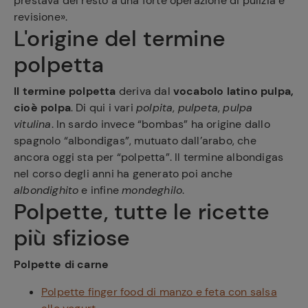
prestava del resto a una forte operazione di pulizia e
revisione».
L'origine del termine
polpetta
Il termine polpetta
deriva dal
vocabolo latino pulpa,
cioè polpa
. Di qui i vari
polpita
,
pulpeta
,
pulpa
vitulina
. In sardo invece “bombas” ha origine dallo
spagnolo “albondigas”, mutuato dall’arabo, che
ancora oggi sta per “polpetta”. Il termine albondigas
nel corso degli anni ha generato poi anche
albondighito
e infine
mondeghilo
.
Polpette, tutte le ricette
più sfiziose
Polpette di carne
Polpette finger food di manzo e feta con salsa