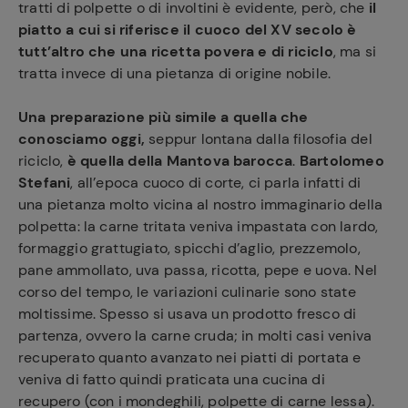
tratti di polpette o di involtini è evidente, però, che
il
piatto a cui si riferisce il cuoco del XV secolo è
tutt’altro che una ricetta povera e di riciclo
, ma si
tratta invece di una pietanza di origine nobile.
Una preparazione più simile a quella che
conosciamo oggi,
seppur lontana dalla filosofia del
riciclo,
è quella della Mantova barocca
.
Bartolomeo
Stefani
, all’epoca cuoco di corte, ci parla infatti di
una pietanza molto vicina al nostro immaginario della
polpetta: la carne tritata veniva impastata con lardo,
formaggio grattugiato, spicchi d’aglio, prezzemolo,
pane ammollato, uva passa, ricotta, pepe e uova. Nel
corso del tempo, le variazioni culinarie sono state
moltissime. Spesso si usava un prodotto fresco di
partenza, ovvero la carne cruda; in molti casi veniva
recuperato quanto avanzato nei piatti di portata e
veniva di fatto quindi praticata una cucina di
recupero (con i mondeghili, polpette di carne lessa).