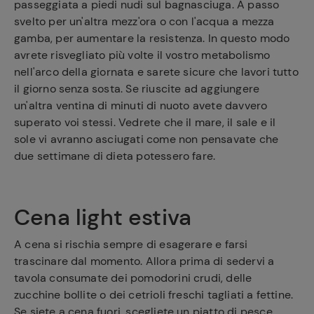
passeggiata a piedi nudi sul bagnasciuga. A passo
svelto per un'altra mezz'ora o con l'acqua a mezza
gamba, per aumentare la resistenza. In questo modo
avrete risvegliato più volte il vostro metabolismo
nell'arco della giornata e sarete sicure che lavori tutto
il giorno senza sosta. Se riuscite ad aggiungere
un'altra ventina di minuti di nuoto avete davvero
superato voi stessi. Vedrete che il mare, il sale e il
sole vi avranno asciugati come non pensavate che
due settimane di dieta potessero fare.
Cena light estiva
A cena si rischia sempre di esagerare e farsi
trascinare dal momento. Allora prima di sedervi a
tavola consumate dei pomodorini crudi, delle
zucchine bollite o dei cetrioli freschi tagliati a fettine.
Ricette
Se siete a cena fuori, scegliete un piatto di pesce