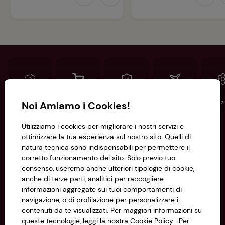
Conad
Spesa online
Assicurazioni
Viaggi
Istituz
Noi Amiamo i Cookies!
Utilizziamo i cookies per migliorare i nostri servizi e
Informazioni
ottimizzare la tua esperienza sul nostro sito. Quelli di
natura tecnica sono indispensabili per permettere il
corretto funzionamento del sito. Solo previo tuo
Privacy Policy
consenso, useremo anche ulteriori tipologie di cookie,
anche di terze parti, analitici per raccogliere
Cookie Policy
CONAD SOCIETÀ COOPERATIVA
informazioni aggregate sui tuoi comportamenti di
navigazione, o di profilazione per personalizzare i
Via Michelino, 59 | 40127 BOLOGNA
Impostazioni Cookie
contenuti da te visualizzati. Per maggiori informazioni su
Codice Fiscale e Registro Imprese
queste tecnologie, leggi la nostra Cookie Policy . Per