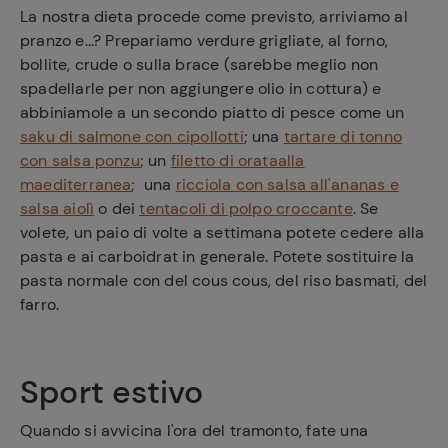
La nostra dieta procede come previsto, arriviamo al
pranzo e...? Prepariamo verdure grigliate, al forno,
bollite, crude o sulla brace (sarebbe meglio non
spadellarle per non aggiungere olio in cottura) e
abbiniamole a un secondo piatto di pesce come un
saku di salmone con cipollotti
; una
tartare di tonno
con salsa ponzu
; un
filetto di orataalla
maediterranea
; una
ricciola con salsa all'ananas e
salsa aiolì
o dei
tentacoli di polpo croccante
. Se
volete, un paio di volte a settimana potete cedere alla
pasta e ai carboidrat in generale. Potete sostituire la
pasta normale con del cous cous, del riso basmati, del
farro.
Sport estivo
Quando si avvicina l'ora del tramonto, fate una