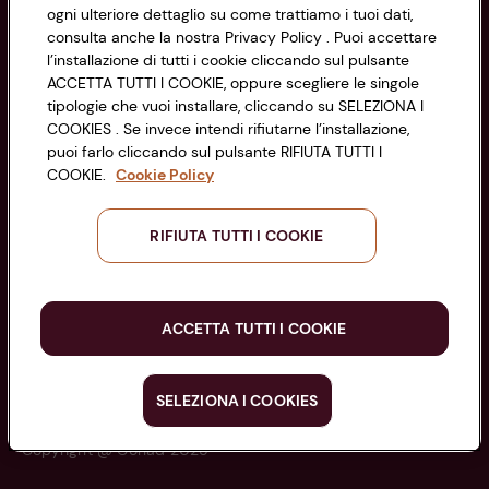
di Bologna 00865960157
Accessibilità
ogni ulteriore dettaglio su come trattiamo i tuoi dati,
PARTITA IVA 03320960374
consulta anche la nostra Privacy Policy . Puoi accettare
l’installazione di tutti i cookie cliccando sul pulsante
ACCETTA TUTTI I COOKIE, oppure scegliere le singole
Servizio clienti
tipologie che vuoi installare, cliccando su SELEZIONA I
COOKIES . Se invece intendi rifiutarne l’installazione,
puoi farlo cliccando sul pulsante RIFIUTA TUTTI I
COOKIE.
Cookie Policy
Seguici sui Social:
RIFIUTA TUTTI I COOKIE
Scarica l'app
ACCETTA TUTTI I COOKIE
SELEZIONA I COOKIES
Copyright @ Conad 2025