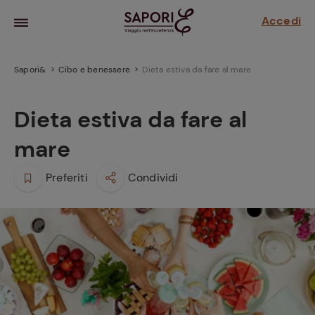
Accedi
Sapori&
Cibo e benessere
Dieta estiva da fare al mare
Dieta estiva da fare al
mare
Preferiti
Condividi
la frutta
za sensi di
 può!
hi e
la ricetta
parare il