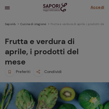
Accedi
Sapori&
Cucina di stagione
Frutta e verdura di aprile, i prodotti del 
Frutta e verdura di
aprile, i prodotti del
mese
Preferiti
Condividi
la frutta
za sensi di
 può!
hi e
la ricetta
parare il