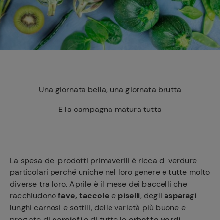
e
Una giornata bella, una giornata brutta
E la campagna matura tutta
La spesa dei prodotti primaverili è ricca di verdure
particolari perché uniche nel loro genere e tutte molto
diverse tra loro. Aprile è il mese dei baccelli che
racchiudono
fave, taccole
e
piselli
, degli
asparagi
lunghi carnosi e sottili, delle varietà più buone e
pregiate di
carciofi
e di tutte le
erbette verdi
,