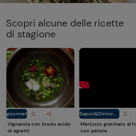
Scopri alcune delle ricette
di stagione
Ricette
preferite
gourmet
Sapori&Dintorni
Antipasti
Secondi piatti
Conad
Vignarola con brodo acido
Merluzzo gratinato al f
di agretti
con patate