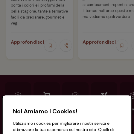
ai cambiamenti repentini che
porta i colori e i profumi della
il tempo nell’arco questo m
bella stagione: tante alternative
ma vediamo quali verdure...
facili da preparare, gourmet e
veg!
Approfondisci
Approfondisci
Conad
Spesa online
Assicurazioni
Viaggi
Istituz
Noi Amiamo i Cookies!
Utilizziamo i cookies per migliorare i nostri servizi e
Informazioni
ottimizzare la tua esperienza sul nostro sito. Quelli di