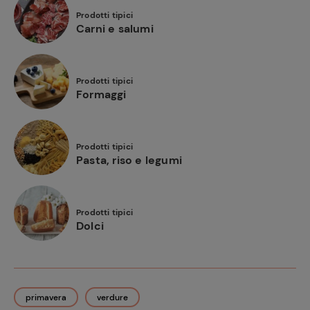
Prodotti tipici
Carni e salumi
Prodotti tipici
Formaggi
Prodotti tipici
Pasta, riso e legumi
Prodotti tipici
Dolci
primavera
verdure