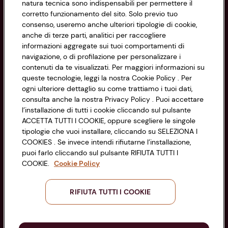
natura tecnica sono indispensabili per permettere il
corretto funzionamento del sito. Solo previo tuo
Privacy Policy
consenso, useremo anche ulteriori tipologie di cookie,
anche di terze parti, analitici per raccogliere
Cookie Policy
CONAD SOCIETÀ COOPERATIVA
informazioni aggregate sui tuoi comportamenti di
navigazione, o di profilazione per personalizzare i
Via Michelino, 59 | 40127 BOLOGNA
Impostazioni Cookie
contenuti da te visualizzati. Per maggiori informazioni su
Codice Fiscale e Registro Imprese
queste tecnologie, leggi la nostra Cookie Policy . Per
di Bologna 00865960157
Accessibilità
ogni ulteriore dettaglio su come trattiamo i tuoi dati,
PARTITA IVA 03320960374
consulta anche la nostra Privacy Policy . Puoi accettare
l’installazione di tutti i cookie cliccando sul pulsante
ACCETTA TUTTI I COOKIE, oppure scegliere le singole
Servizio clienti
tipologie che vuoi installare, cliccando su SELEZIONA I
COOKIES . Se invece intendi rifiutarne l’installazione,
puoi farlo cliccando sul pulsante RIFIUTA TUTTI I
COOKIE.
Cookie Policy
Seguici sui Social:
RIFIUTA TUTTI I COOKIE