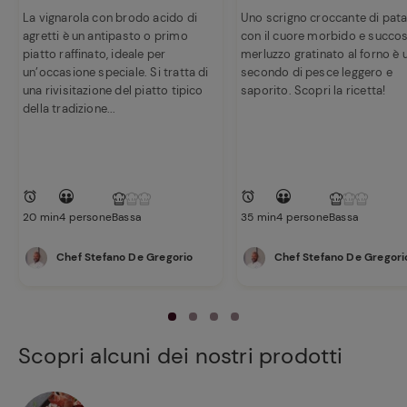
La vignarola con brodo acido di
Uno scrigno croccante di pat
agretti è un antipasto o primo
con il cuore morbido e succoso
piatto raffinato, ideale per
merluzzo gratinato al forno è 
un’occasione speciale. Si tratta di
secondo di pesce leggero e
una rivisitazione del piatto tipico
saporito. Scopri la ricetta!
della tradizione...
20 min
4 persone
Bassa
35 min
4 persone
Bassa
Chef Stefano De Gregorio
Chef Stefano De Gregori
Scopri alcuni dei nostri prodotti