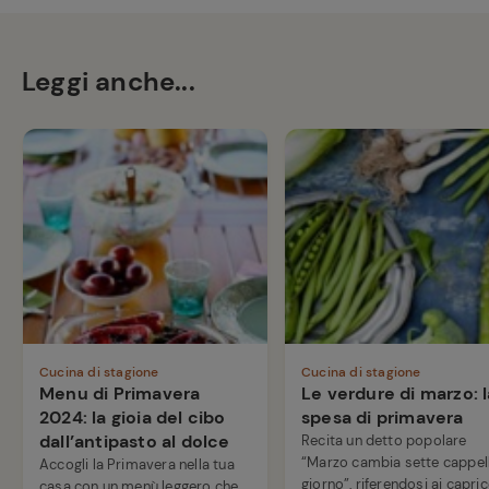
Leggi anche...
Cucina di stagione
Cucina di stagione
Menu di Primavera
Le verdure di marzo: l
2024: la gioia del cibo
spesa di primavera
dall’antipasto al dolce
Recita un detto popolare
“Marzo cambia sette cappell
Accogli la Primavera nella tua
giorno”, riferendosi ai capric
casa con un menù leggero che