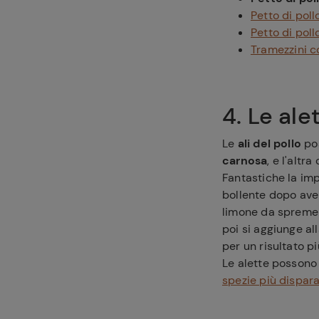
Petto di pol
Petto di poll
Tramezzini co
4. Le alet
Le
ali del pollo
po
carnosa
, e l'altr
Fantastiche la imp
bollente dopo ave
limone da spremere
poi si aggiunge all
per un risultato p
Le alette possono
spezie più dispar