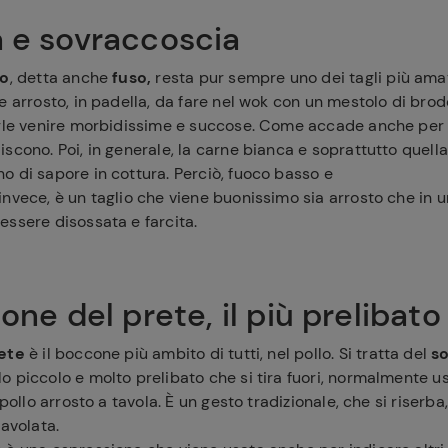
a e sovraccoscia
lo
, detta anche
fuso,
resta pur sempre uno dei tagli più amat
e arrosto, in padella, da fare nel wok con un mestolo di brodo
arle venire morbidissime e succose. Come accade anche per il
scono. Poi, in generale, la carne bianca e soprattutto quella
o di sapore in cottura. Perciò, fuoco basso e
 invece, è un taglio che viene buonissimo sia arrosto che in 
essere disossata e farcita.
cone del prete, il più prelibato 
ete
è il boccone più ambito di tutti, nel pollo. Si tratta del
s
 piccolo e molto prelibato che si tira fuori, normalmente u
 pollo arrosto a tavola. È un gesto tradizionale, che si riserb
tavolata.