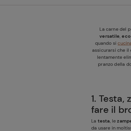
La carne del p
versatile
,
eco
quando si
cucina
assicurarsi che il
lentamente elim
pranzo della do
1. Testa,
fare il b
La
testa
, le
zamp
da usare in moltis