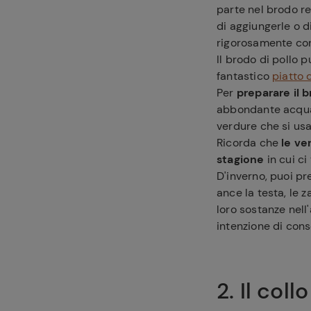
parte nel brodo r
di aggiungerle o d
rigorosamente con
Il brodo di pollo 
fantastico
piatto d
Per
preparare il b
abbondante acqua e
verdure che si usa
Ricorda che
le ve
stagione
in cui ci
D'inverno, puoi pr
ance la testa, le z
loro sostanze nell
intenzione di cons
2. Il coll