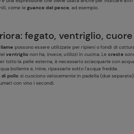
 è una espressione che viene usata anche per indicare altr
mili, come le
guance del pesce
, ad esempio.
eriora: fegato, ventriglio, cuor
ollame
possono essere utilizzate per ripieni o fondi di cottura
del
ventriglio
non ha, invece, utilizzi in cucina. Le
creste
sono
er tolto la pelle esterna, è necessario sciacquarle con acqu
qua bollente e, inine, ripassarle sotto l'acqua fredda.
i di pollo
si cuociono velocemente in padella (due separate), 
fumati con vino i secondi.