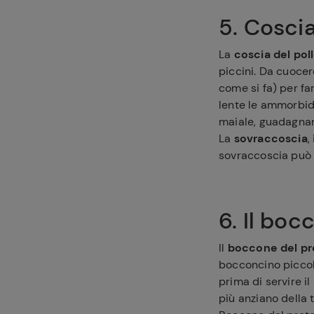
5. Cosci
La
coscia del pol
piccini. Da cuocer
come si fa) per f
lente le ammorbidi
maiale, guadagnan
La
sovraccoscia
,
sovraccoscia può 
6. Il boc
Il
boccone del pr
bocconcino piccolo
prima di servire il
più anziano della 