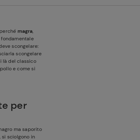
 perché
magra
,
la fondamentale
 deve scongelare:
asciarla scongelare
 là del classico
 pollo e come si
te per
magro ma saporito
 si sciolgono in