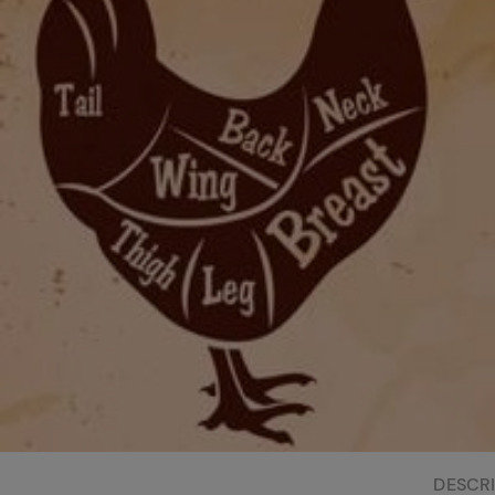
Bisque di gamberi:
l'ideale per insaporire
i tuoi piatti di pesce!
Cavolo romanesco al
forno con ‘nduja
DESCR