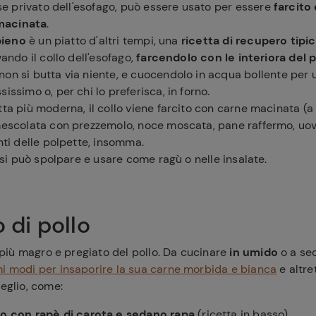
 se privato dell'esofago, può essere usato per essere
farcito 
macinata
.
ipieno
è un piatto d'altri tempi, una
ricetta di recupero tipi
vando il collo dell'esofago,
farcendolo con le interiora del p
 non si butta via niente, e cuocendolo in acqua bollente per 
issimo o, per chi lo preferisca, in forno.
tta più moderna, il collo viene farcito con carne macinata (a
 mescolata con prezzemolo, noce moscata, pane raffermo, uo
ferite
enti delle polpette, insomma.
o si può spolpare e usare come ragù o nelle insalate.
o di pollo
o più magro e pregiato del pollo. Da cucinare
in umido
o a se
mi modi per insaporire la sua carne morbida e bianca
e altre
meglio, come:
llo con rapè di carota e sedano rapa
(ricetta in basso)