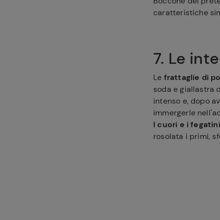
Boccone del prete
caratteristiche si
7. Le int
Le
frattaglie di p
soda e giallastra 
intenso e, dopo av
immergerle nell'ac
I cuori e i fegatin
rosolata i primi, s