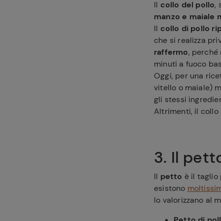
Il
collo del pollo
,
manzo e maiale 
Il
collo di pollo r
che si realizza pri
raffermo
, perché
minuti a fuoco bass
Oggi, per una rice
vitello o maiale)
Ricette pre
gli stessi ingredi
Altrimenti, il coll
3. Il pett
Il
petto
è il tagli
esistono
moltissi
lo valorizzano al 
Petto di po