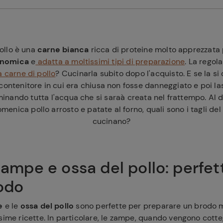
ollo è una
carne bianca
ricca di proteine molto apprezzata
nomica
e
adatta a moltissimi tipi di preparazione
. La rego
 carne di pollo
? Cucinarla subito dopo l'acquisto. E se la si
 contenitore in cui era chiusa non fosse danneggiato e poi l
inando tutta l'acqua che si saraà creata nel frattempo. Al di
menica pollo arrosto e patate al forno, quali sono i tagli del
cucinano?
 zampe e ossa del pollo: perfet
rodo
e
e le
ossa del pollo
sono perfette per preparare un brodo 
sime ricette. In particolare, le zampe, quando vengono cotte,