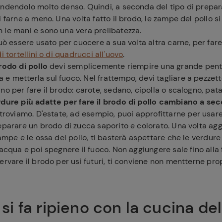
endendolo molto denso. Quindi, a seconda del tipo di prepar
i farne a meno. Una volta fatto il brodo, le zampe del pollo s
 le mani e sono una vera prelibatezza.
può essere usato per cuocere a sua volta altra carne, per far
i tortellini o di quadrucci all'uovo
.
rodo di pollo
devi semplicemente riempire una grande pent
 metterla sul fuoco. Nel frattempo, devi tagliare a pezzett
no per fare il brodo: carote, sedano, cipolla o scalogno, pata
rdure più adatte per fare il brodo di pollo cambiano a se
 troviamo. D'estate, ad esempio, puoi approfittarne per usare
eparare un brodo di zucca saporito e colorato. Una volta agg
ampe e le ossa del pollo, ti basterà aspettare che le verdure 
'acqua e poi spegnere il fuoco. Non aggiungere sale fino alla f
ervare il brodo per usi futuri, ti conviene non mentterne prop
o si fa ripieno con la cucina del