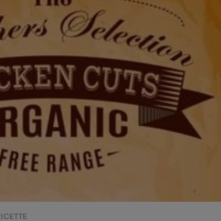
perduta
Come affumicare:
legna ed erbe da
usare
Finferli, animelle e
salsa ai frutti rossi
RICETTE