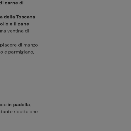
di carne di
ca della Toscana
ollo e il pane
una ventina di
 piacere di manzo,
vo e parmigiano,
cco
in padella
,
ttante ricette che