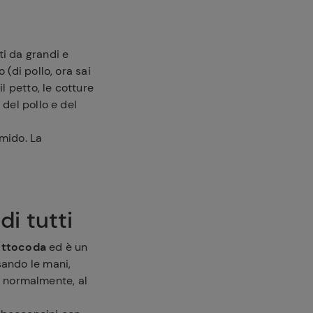
i da grandi e
 (di pollo, ora sai
 petto, le cotture
 del pollo e del
umido. La
di tutti
ottocoda
ed è un
sando le mani,
a, normalmente, al