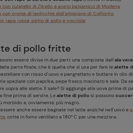
lo con culatello di Zibello e aceto balsamico di Modena
o con crema di lenticchie dell'altopiano di Colfiorito
n rapa rossa, petto di pollo e nocciole
te di pollo fritte
ssono essere divise in due parti: una composta dall'
ala vera
a dalla parte finale, che è quella che si usa per fare le
alette d
astellare con rosso d'uovo e pangrattato e buttare in olio di
rle speziate con paprika, pepe fresco macinato e sale. Da s
 sopra alle alette. Il sale? Si aggiunge alle uova prima di pa
a fine prima di servire. Le
alette di pollo
si possono
cuocer
iù morbido e, ovviamente, più magro.
 essere anche essere bagnate nel latte anziché nell'uovo e
p
ate
, cotte in forno ventilato a 180° C per una mezz'ora.