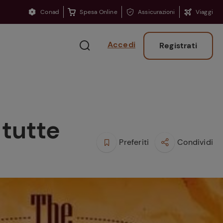
Conad
Spesa Online
Assicurazioni
Viaggi
Accedi
Registrati
 tutte
Preferiti
Condividi
Ritorno sui banchi?
Consigli per ritrovare
la concentrazione