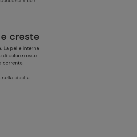
i bocconcini con
e e creste
. La pelle interna
 di colore rosso
a corrente,
nella cipolla