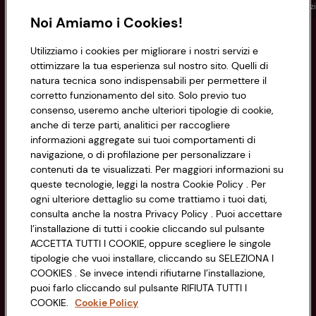
Conad
Spesa online
Assicurazioni
Viaggi
Istituz
Noi Amiamo i Cookies!
Informazioni
Utilizziamo i cookies per migliorare i nostri servizi e
ottimizzare la tua esperienza sul nostro sito. Quelli di
natura tecnica sono indispensabili per permettere il
Privacy Policy
corretto funzionamento del sito. Solo previo tuo
consenso, useremo anche ulteriori tipologie di cookie,
Cookie Policy
anche di terze parti, analitici per raccogliere
CONAD SOCIETÀ COOPERATIVA
informazioni aggregate sui tuoi comportamenti di
Via Michelino, 59 | 40127 BOLOGNA
Impostazioni Cookie
navigazione, o di profilazione per personalizzare i
Codice Fiscale e Registro Imprese
contenuti da te visualizzati. Per maggiori informazioni su
di Bologna 00865960157
Accessibilità
queste tecnologie, leggi la nostra Cookie Policy . Per
PARTITA IVA 03320960374
ogni ulteriore dettaglio su come trattiamo i tuoi dati,
consulta anche la nostra Privacy Policy . Puoi accettare
l’installazione di tutti i cookie cliccando sul pulsante
Servizio clienti
ACCETTA TUTTI I COOKIE, oppure scegliere le singole
tipologie che vuoi installare, cliccando su SELEZIONA I
COOKIES . Se invece intendi rifiutarne l’installazione,
puoi farlo cliccando sul pulsante RIFIUTA TUTTI I
COOKIE.
Cookie Policy
Seguici sui Social: