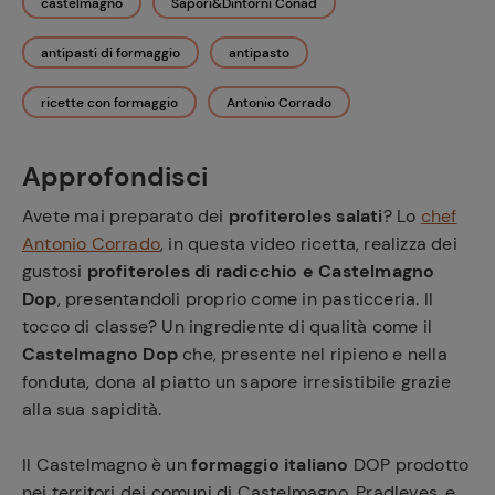
castelmagno
Sapori&Dintorni Conad
antipasti di formaggio
antipasto
ricette con formaggio
Antonio Corrado
Approfondisci
Avete mai preparato dei
profiteroles salati
? Lo
chef
Antonio Corrado
, in questa video ricetta, realizza dei
gustosi
profiteroles di radicchio e Castelmagno
Dop
, presentandoli proprio come in pasticceria. Il
tocco di classe? Un ingrediente di qualità come il
Castelmagno Dop
che, presente nel ripieno e nella
fonduta, dona al piatto un sapore irresistibile grazie
alla sua sapidità.
Il Castelmagno è un
formaggio italiano
DOP prodotto
nei territori dei comuni di Castelmagno, Pradleves, e