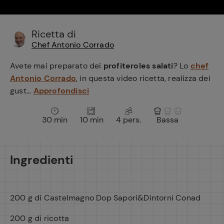
e
Ricetta di
Chef Antonio Corrado
Avete mai preparato dei
profiteroles salati
? Lo
chef
Antonio Corrado
, in questa video ricetta, realizza dei
gust...
Approfondisci
30 min
10 min
4 pers.
Bassa
Ingredienti
200 g di Castelmagno Dop Sapori&Dintorni Conad
200 g di ricotta