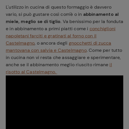
L'utilizzo in cucina di questo formaggio è davvero
vario, si può gustare così com'è o in
abbinamento al
miele, meglio se di tiglio
. Va benissimo per la fonduta
e in abbinamento a primi piatti come i
conchiglioni
napoletani farciti e gratinati al forno con il
Castelmagno
, o ancora degli
gnocchetti di zucca
mantovana con salvia e Castelmagno
. Come per tutto
in cucina non vi resta che assaggiare e sperimentare,
anche se il abbinamento meglio riuscito rimane
il
risotto al Castelmagno.