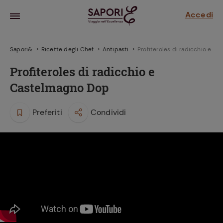
Accedi
Sapori&
Ricette degli Chef
Antipasti
Profiteroles di radicchio e C
Profiteroles di radicchio e
Castelmagno Dop
Preferiti
Condividi
la frutta
za sensi di
 può!
hi e
la ricetta
parare il