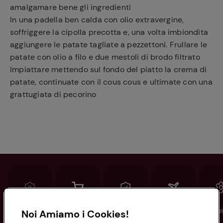
amalgamare bene gli ingredienti
In una padella ben calda con olio extravergine,
soffriggere la cipolla precotta e, una volta imbiondita
aggiungere le patate tagliate a pezzettoni. Frullare le
patate con olio a filo e due mestoli di brodo filtrato
Impiattare mettendo sul fondo del piatto la crema di
patate, continuate con il cous cous e ultimate con una
grattugiata di pecorino
Conad
Spesa online
Assicurazioni
Viaggi
Istituz
Noi Amiamo i Cookies!