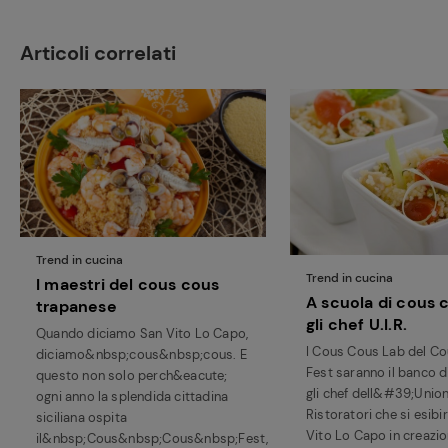
Articoli correlati
Trend in cucina
Trend in cucina
I maestri del cous cous
A scuola di cous 
trapanese
gli chef U.I.R.
Quando diciamo San Vito Lo Capo,
I Cous Cous Lab del C
diciamo&nbsp;cous&nbsp;cous. E
Fest saranno il banco d
questo non solo perch&eacute;
gli chef dell&#39;Union
ogni anno la splendida cittadina
Ristoratori che si esib
siciliana ospita
Vito Lo Capo in creazion
il&nbsp;Cous&nbsp;Cous&nbsp;Fest,