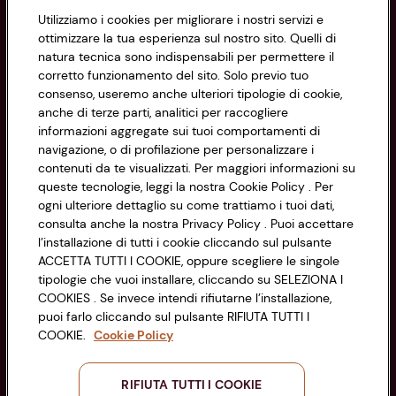
Utilizziamo i cookies per migliorare i nostri servizi e
Informazioni
ottimizzare la tua esperienza sul nostro sito. Quelli di
natura tecnica sono indispensabili per permettere il
corretto funzionamento del sito. Solo previo tuo
Privacy Policy
consenso, useremo anche ulteriori tipologie di cookie,
anche di terze parti, analitici per raccogliere
Cookie Policy
CONAD SOCIETÀ COOPERATIVA
informazioni aggregate sui tuoi comportamenti di
navigazione, o di profilazione per personalizzare i
Via Michelino, 59 | 40127 BOLOGNA
Impostazioni Cookie
contenuti da te visualizzati. Per maggiori informazioni su
Codice Fiscale e Registro Imprese
queste tecnologie, leggi la nostra Cookie Policy . Per
di Bologna 00865960157
Accessibilità
ogni ulteriore dettaglio su come trattiamo i tuoi dati,
PARTITA IVA 03320960374
consulta anche la nostra Privacy Policy . Puoi accettare
l’installazione di tutti i cookie cliccando sul pulsante
ACCETTA TUTTI I COOKIE, oppure scegliere le singole
Servizio clienti
tipologie che vuoi installare, cliccando su SELEZIONA I
COOKIES . Se invece intendi rifiutarne l’installazione,
puoi farlo cliccando sul pulsante RIFIUTA TUTTI I
COOKIE.
Cookie Policy
Seguici sui Social:
RIFIUTA TUTTI I COOKIE