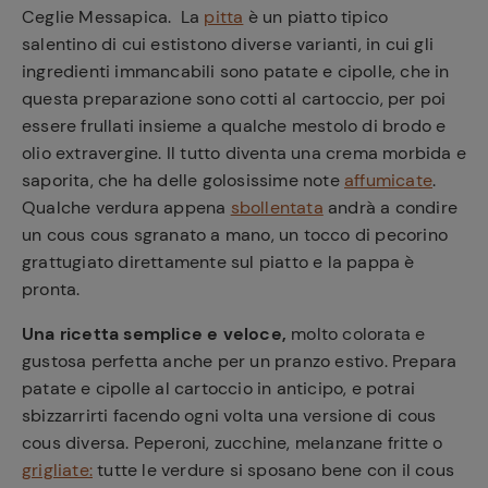
Ceglie Messapica. La
pitta
è un piatto tipico
salentino di cui estistono diverse varianti, in cui gli
ingredienti immancabili sono patate e cipolle, che in
questa preparazione sono cotti al cartoccio, per poi
essere frullati insieme a qualche mestolo di brodo e
olio extravergine. Il tutto diventa una crema morbida e
saporita, che ha delle golosissime note
affumicate
.
Qualche verdura appena
sbollentata
andrà a condire
un cous cous sgranato a mano, un tocco di pecorino
grattugiato direttamente sul piatto e la pappa è
pronta.
Una ricetta semplice e veloce,
molto colorata e
gustosa perfetta anche per un pranzo estivo. Prepara
patate e cipolle al cartoccio in anticipo, e potrai
sbizzarrirti facendo ogni volta una versione di cous
cous diversa. Peperoni, zucchine, melanzane fritte o
grigliate:
tutte le verdure si sposano bene con il cous