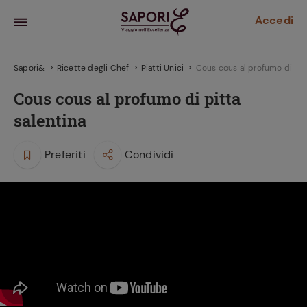
Accedi
Sapori&
Ricette degli Chef
Piatti Unici
Cous cous al profumo di pit
Cous cous al profumo di pitta
salentina
Preferiti
Condividi
la frutta
za sensi di
 può!
hi e
la ricetta
parare il