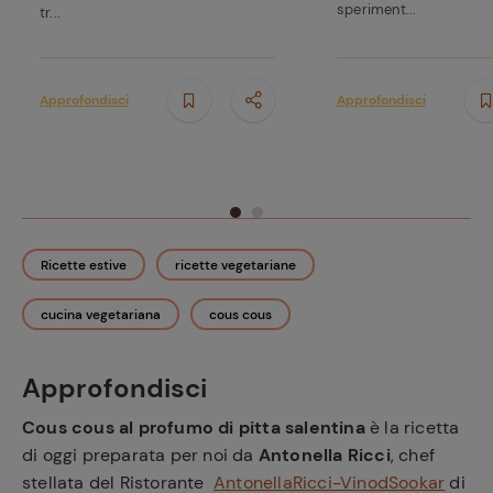
speriment...
tr...
Approfondisci
Approfondisci
Ricette estive
ricette vegetariane
cucina vegetariana
cous cous
Ricette
preferite
Approfondisci
Cous cous al profumo di pitta salentina
è la ricetta
di oggi preparata per noi da
Antonella Ricci
, chef
stellata del Ristorante
AntonellaRicci-VinodSookar
di