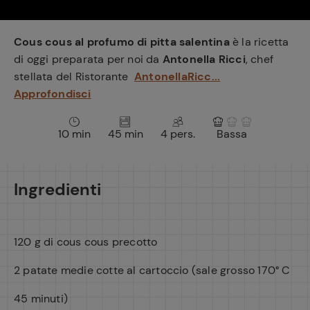
e
Cous cous al profumo di pitta salentina
è la ricetta
di oggi preparata per noi da
Antonella Ricci
, chef
stellata del Ristorante
AntonellaRicc...
Approfondisci
10 min
45 min
4 pers.
Bassa
Ingredienti
120 g di cous cous precotto
2 patate medie cotte al cartoccio (sale grosso 170° C
45 minuti)