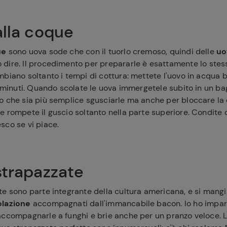
alla coque
ue
sono uova sode che con il tuorlo cremoso, quindi delle
uo
dire. Il procedimento per prepararle è esattamente lo stess
biano soltanto i tempi di cottura: mettete l'uovo in acqua b
3 minuti. Quando scolate le uova immergetele subito in un b
ferite
o che sia più semplice sgusciarle ma anche per bloccare la 
e rompete il guscio soltanto nella parte superiore. Condite 
sco se vi piace.
strapazzate
te sono parte integrante della cultura americana, e si mang
olazione
accompagnati dall'immancabile bacon. Io ho impar
accompagnarle a funghi e brie anche per un pranzo veloce. L