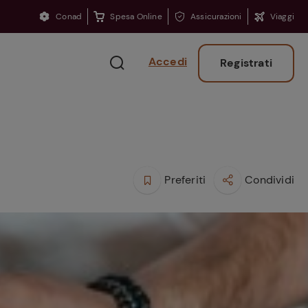
Conad
Spesa Online
Assicurazioni
Viaggi
Accedi
Registrati
Preferiti
Condividi
Ritorno sui banchi?
Consigli per ritrovare
la concentrazione