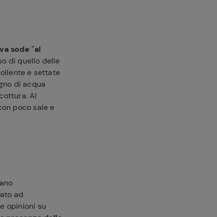
va sode "al
o di quello delle
ollente e settate
agno di acqua
cottura. Al
con poco sale e
iano
ato ad
e opinioni su