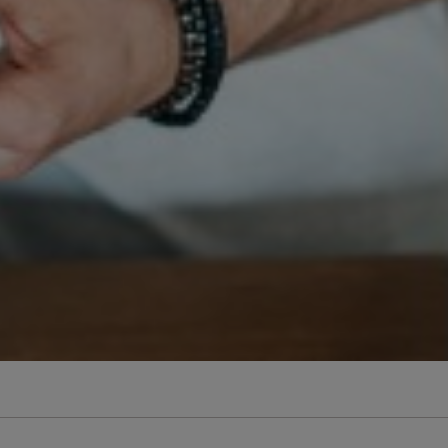
perduta
Come affumicare:
legna ed erbe da
usare
Finferli, animelle e
salsa ai frutti rossi