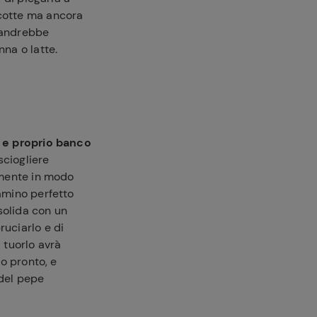
 cotte ma ancora
andrebbe
na o latte.
 e proprio banco
sciogliere
tamente in modo
gamino perfetto
solida con un
ruciarlo e di
l tuorlo avrà
vo pronto, e
 del pepe