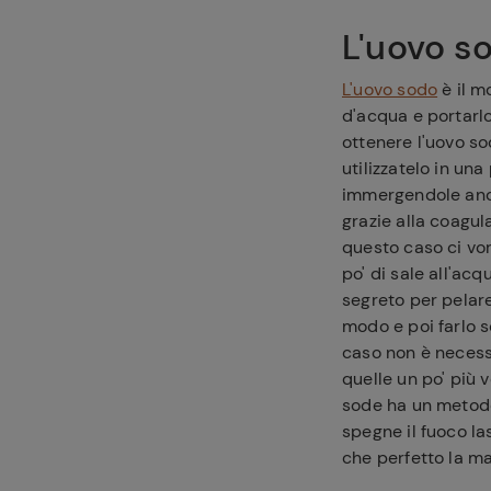
L'uovo s
L'uovo sodo
è il 
d'acqua e portarlo
ottenere l'uovo sod
utilizzatelo in un
immergendole an
grazie alla coagul
questo caso ci vo
po' di sale all'ac
segreto per pelare
modo e poi farlo s
caso non è necessa
quelle un po' più 
sode ha un metodo 
spegne il fuoco la
che perfetto la m