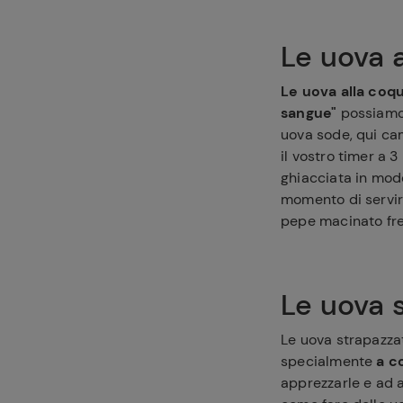
Le uova 
Le uova alla coq
sangue"
possiamo 
uova sode, qui cam
il vostro timer a 
Ricette pre
ghiacciata in mod
momento di servir
pepe macinato fre
Le uova 
Le uova strapazza
specialmente
a c
apprezzarle e ad 