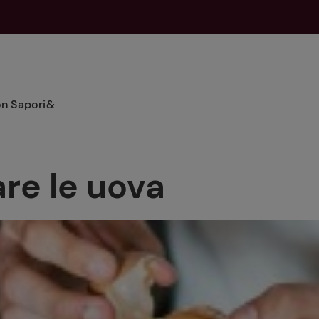
on Sapori&
Cocktail
Le basi
Cocktail
In Giro con Conad
re le uova
Gin Tonic
Preparare i brodi
Scopri di più
Scopri di più
Gin Tonic analcolico
Preparare le salse
Green Tonic
Preparare i classici
Rum Tonic
Preparare le verdure
Vodka Tonic
Preparare la carne
Torte autunnali:
Nippon Tonic
Preparare il pesce
consigli e ricette per
tutti i gusti
Gin Tonic natalizio