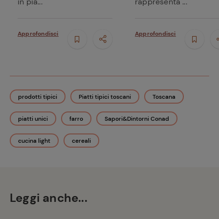
in pia...
rappresenta ...
Approfondisci
Approfondisci
prodotti tipici
Piatti tipici toscani
Toscana
piatti unici
farro
Sapori&Dintorni Conad
cucina light
cereali
Leggi anche...