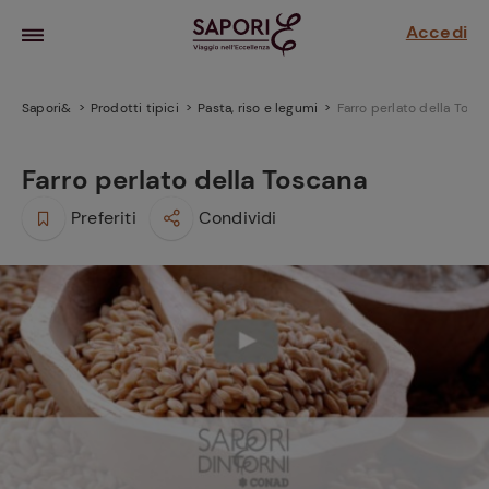
Accedi
Sapori&
Prodotti tipici
Pasta, riso e legumi
Farro perlato della Tosc
Farro perlato della Toscana
Preferiti
Condividi
la frutta
za sensi di
 può!
hi e
la ricetta
parare il