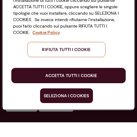
l’installazione di tutti i cookie cliccando sul pulsante
di Bologna 00865960157
Accessibilità
ACCETTA TUTTI I COOKIE, oppure scegliere le singole
PARTITA IVA 03320960374
tipologie che vuoi installare, cliccando su SELEZIONA I
COOKIES . Se invece intendi rifiutarne l’installazione,
puoi farlo cliccando sul pulsante RIFIUTA TUTTI I
Servizio clienti
COOKIE.
Cookie Policy
RIFIUTA TUTTI I COOKIE
Seguici sui Social:
ACCETTA TUTTI I COOKIE
Scarica l'app
SELEZIONA I COOKIES
Copyright @ Conad 2025