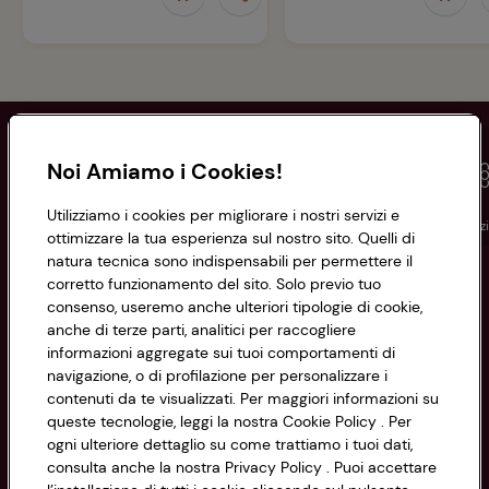
Noi Amiamo i Cookies!
Utilizziamo i cookies per migliorare i nostri servizi e
Conad
Spesa online
Assicurazioni
Viaggi
Istituz
ottimizzare la tua esperienza sul nostro sito. Quelli di
natura tecnica sono indispensabili per permettere il
corretto funzionamento del sito. Solo previo tuo
Informazioni
consenso, useremo anche ulteriori tipologie di cookie,
anche di terze parti, analitici per raccogliere
Privacy Policy
informazioni aggregate sui tuoi comportamenti di
navigazione, o di profilazione per personalizzare i
Cookie Policy
contenuti da te visualizzati. Per maggiori informazioni su
CONAD SOCIETÀ COOPERATIVA
queste tecnologie, leggi la nostra Cookie Policy . Per
Via Michelino, 59 | 40127 BOLOGNA
ogni ulteriore dettaglio su come trattiamo i tuoi dati,
Impostazioni Cookie
Codice Fiscale e Registro Imprese
consulta anche la nostra Privacy Policy . Puoi accettare