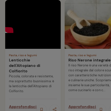
Pasta, riso e legumi
Pasta, riso e legumi
Lenticchie
Riso Nerone integrale
dell'Altopiano di
Il riso Nerone è una varietà d
riso integrale dal colore scu
Colfiorito
con caratteristiche nutrizion
Piccola, colorata e resistente,
e culinarie uniche. Scopriam
ma soprattutto buonissima: è
insieme le sue particolarità,
la lenticchia dell'Altopiano di
come cucinarlo e con c...
Colfiorito.
Approfondisci
Approfondisci