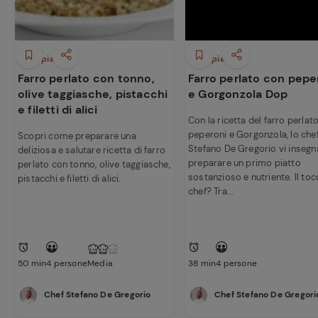
Primi piatti
Primi piatti
Farro perlato con tonno,
Farro perlato con pepe
olive taggiasche, pistacchi
e Gorgonzola Dop
e filetti di alici
Con la ricetta del farro perlat
peperoni e Gorgonzola, lo che
Scopri come preparare una
Stefano De Gregorio vi insegn
deliziosa e salutare ricetta di farro
preparare un primo piatto
perlato con tonno, olive taggiasche,
sostanzioso e nutriente. Il to
pistacchi e filetti di alici.
chef? Tra...
50 min
4 persone
Media
38 min
4 persone
Chef Stefano De Gregorio
Chef Stefano De Gregori