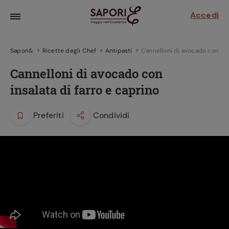
Accedi
Sapori&
Ricette degli Chef
Antipasti
Cannelloni di avocado con insa
Cannelloni di avocado con
insalata di farro e caprino
Preferiti
Condividi
la frutta
za sensi di
 può!
hi e
la ricetta
parare il