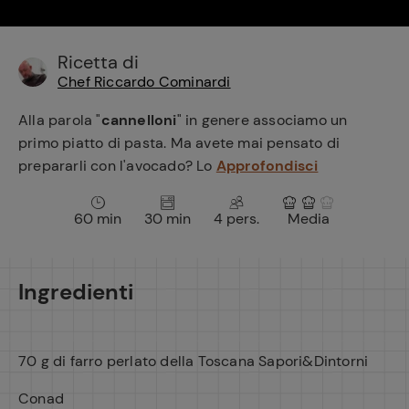
e
Ricetta di
Chef Riccardo Cominardi
Alla parola "
cannelloni
" in genere associamo un
primo piatto di pasta. Ma avete mai pensato di
prepararli con l'avocado? Lo
Approfondisci
60 min
30 min
4 pers.
Media
Ingredienti
70 g di farro perlato della Toscana Sapori&Dintorni
Conad