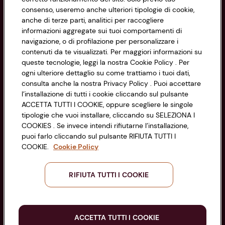
consenso, useremo anche ulteriori tipologie di cookie,
Cookie Policy
anche di terze parti, analitici per raccogliere
CONAD SOCIETÀ COOPERATIVA
informazioni aggregate sui tuoi comportamenti di
Via Michelino, 59 | 40127 BOLOGNA
Impostazioni Cookie
navigazione, o di profilazione per personalizzare i
Codice Fiscale e Registro Imprese
contenuti da te visualizzati. Per maggiori informazioni su
di Bologna 00865960157
Accessibilità
queste tecnologie, leggi la nostra Cookie Policy . Per
PARTITA IVA 03320960374
ogni ulteriore dettaglio su come trattiamo i tuoi dati,
consulta anche la nostra Privacy Policy . Puoi accettare
l’installazione di tutti i cookie cliccando sul pulsante
Servizio clienti
ACCETTA TUTTI I COOKIE, oppure scegliere le singole
tipologie che vuoi installare, cliccando su SELEZIONA I
COOKIES . Se invece intendi rifiutarne l’installazione,
puoi farlo cliccando sul pulsante RIFIUTA TUTTI I
COOKIE.
Cookie Policy
Seguici sui Social:
RIFIUTA TUTTI I COOKIE
Scarica l'app
ACCETTA TUTTI I COOKIE