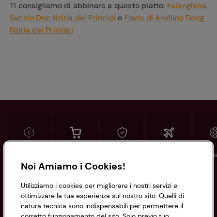
Ti consigliamo di abbinare a questo piatto:
Falanghina
Sannio Doc Nziria dei Principi
o
Fiano di Avellino Docg
Nziria dei Principi
Conad
Spesa online
Assicurazioni
Viaggi
Istituz
Noi Amiamo i Cookies!
Informazioni
Utilizziamo i cookies per migliorare i nostri servizi e
ottimizzare la tua esperienza sul nostro sito. Quelli di
natura tecnica sono indispensabili per permettere il
Privacy Policy
corretto funzionamento del sito. Solo previo tuo