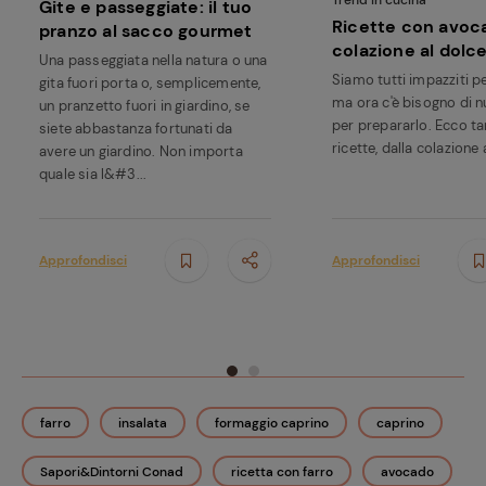
Trend in cucina
Gite e passeggiate: il tuo
Ricette con avoca
pranzo al sacco gourmet
colazione al dolc
Una passeggiata nella natura o una
Siamo tutti impazziti p
gita fuori porta o, semplicemente,
ma ora c'è bisogno di 
un pranzetto fuori in giardino, se
per prepararlo. Ecco t
siete abbastanza fortunati da
ricette, dalla colazione 
avere un giardino. Non importa
quale sia l&#3...
Approfondisci
Approfondisci
farro
insalata
formaggio caprino
caprino
Sapori&Dintorni Conad
ricetta con farro
avocado