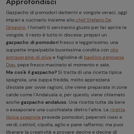
Approfondisci
Gazpacho di pomodori datterini e vongole veraci, oggi
impari a cucinarlo insieme allo
chef Stefano De
Gregorio
. I fornelli ti serviranno giusto per far aprire le
vongole, il resto è tutto in discesa: prepari un
gazpacho di pomodori
fresco e leggerissimo, una
zuppetta impalpabile buonissima condita con
olio
extravergine di oliva
e foglioline di
basilico genovese
Dop
, pepe fresco macinato al momento e sale.
Ma cos'è il gazpacho?
Si tratta di una ricetta tipica
spagnola, una zuppa fredda, molto apprezzata
d'estate per ovvie ragioni, che viene preparata in zone
calde come l'Andalusia e, per questo, viene chiamato
anche
gazpacho andaluso
. Una ricetta tutta da bere
o assaporare una cucchiaiata dietro l'altra. La
ricetta
tipica spagnola
prevede pomodori, peperoni rossi e
verdi, cetrioli, cipolla, aglio e pane raffermo; ma puoi
liberare la creatività e provare decine e decine di