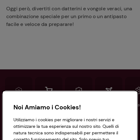
Oggi però, divertiti con datterini e vongole veraci, una
combinazione speciale per un primo o un antipasto
facile e veloce da preparare!
Conad
Spesa online
Assicurazioni
Viaggi
Istituz
Noi Amiamo i Cookies!
Utilizziamo i cookies per migliorare i nostri servizi e
Informazioni
ottimizzare la tua esperienza sul nostro sito. Quelli di
natura tecnica sono indispensabili per permettere il
corretto funzionamento del sito. Solo previo tuo