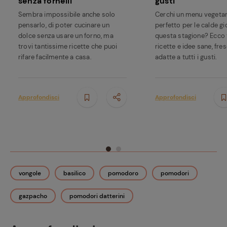
senza fornelli
gusti
Sembra impossibile anche solo
Cerchi un menu vegetar
pensarlo, di poter cucinare un
perfetto per le calde gi
Ricette
dolce senza usare un forno, ma
questa stagione? Ecco 
preferite
trovi tantissime ricette che puoi
ricette e idee sane, fre
rifare facilmente a casa.
adatte a tutti i gusti.
Approfondisci
Approfondisci
vongole
basilico
pomodoro
pomodori
gazpacho
pomodori datterini