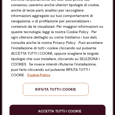
Privacy Policy
consenso, useremo anche ulteriori tipologie di cookie,
anche di terze parti, analitici per raccogliere
Cookie Policy
CONAD SOCIETÀ COOPERATIVA
informazioni aggregate sui tuoi comportamenti di
navigazione, o di profilazione per personalizzare i
Via Michelino, 59 | 40127 BOLOGNA
Impostazioni Cookie
contenuti da te visualizzati. Per maggiori informazioni su
Codice Fiscale e Registro Imprese
queste tecnologie, leggi la nostra Cookie Policy . Per
di Bologna 00865960157
Accessibilità
ogni ulteriore dettaglio su come trattiamo i tuoi dati,
PARTITA IVA 03320960374
consulta anche la nostra Privacy Policy . Puoi accettare
l’installazione di tutti i cookie cliccando sul pulsante
ACCETTA TUTTI I COOKIE, oppure scegliere le singole
Servizio clienti
tipologie che vuoi installare, cliccando su SELEZIONA I
COOKIES . Se invece intendi rifiutarne l’installazione,
puoi farlo cliccando sul pulsante RIFIUTA TUTTI I
COOKIE.
Cookie Policy
Seguici sui Social:
RIFIUTA TUTTI I COOKIE
Scarica l'app
ACCETTA TUTTI I COOKIE