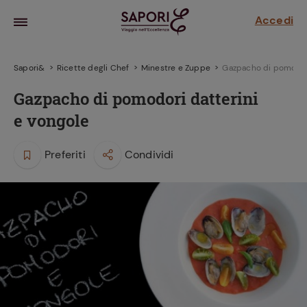
Accedi
Sapori&
Ricette degli Chef
Minestre e Zuppe
Gazpacho di pomodori
Gazpacho di pomodori datterini
e vongole
Preferiti
Condividi
la frutta
za sensi di
 può!
hi e
la ricetta
parare il