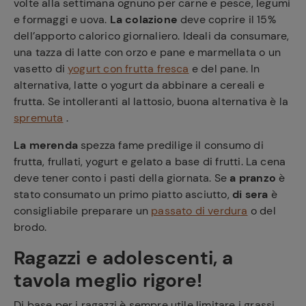
volte alla settimana ognuno per carne e pesce, legumi
e formaggi e uova.
La colazione
deve coprire il 15%
dell’apporto calorico giornaliero. Ideali da consumare,
una tazza di latte con orzo e pane e marmellata o un
vasetto di
yogurt con frutta fresca
e del pane. In
alternativa, latte o yogurt da abbinare a cereali e
frutta. Se intolleranti al lattosio, buona alternativa è la
spremuta
.
La merenda
spezza fame predilige il consumo di
frutta, frullati, yogurt e gelato a base di frutti. La cena
deve tener conto i pasti della giornata. Se
a pranzo
è
stato consumato un primo piatto asciutto,
di sera
è
consigliabile preparare un
passato di verdura
o del
brodo.
Ragazzi e adolescenti, a
tavola meglio rigore!
Di base per i ragazzi è sempre utile limitare i grassi