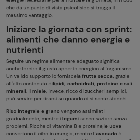
energie necessarie per affrontare la giornata, in modo
che da un punto di vista psicofisico si tragga il
massimo vantaggio.
Iniziare la giornata con sprint:
alimenti
che danno energia
e
nutrienti
Seguire un regime alimentare adeguato significa
anche fornire il giusto apporto energico all’organismo.
Un valido supporto lo fornisce
la frutta secca,
grazie
all'alto contenuto di
lipidi, carboidrati, proteine e sali
minerali
. Il
miele
, invece, ricco di zuccheri semplici,
può servire per tirarsi su quando ci si sente stanchi.
Riso integrale e grano
vengono assimilati
gradualmente, mentre i
legumi
sanno saziare senza
problemi. Ricche di vitamina B e proteine,
le uova
convertono il cibo in energia, mentre
l’avocado
è