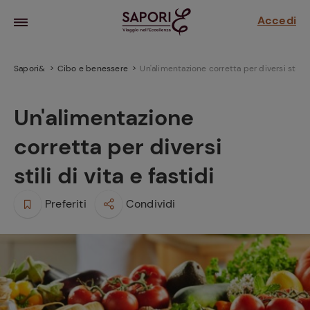
Accedi
Sapori&
Cibo e benessere
Un'alimentazione corretta per diversi stili di
Un'alimentazione
corretta per diversi
stili di vita e fastidi
Preferiti
Condividi
la frutta
za sensi di
 può!
hi e
la ricetta
parare il