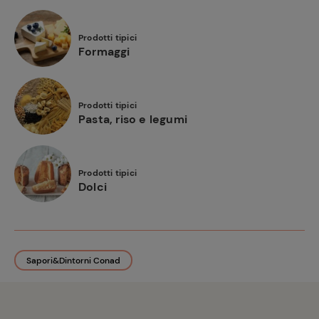
Prodotti tipici
Formaggi
Prodotti tipici
Pasta, riso e legumi
Prodotti tipici
Dolci
Sapori&Dintorni Conad