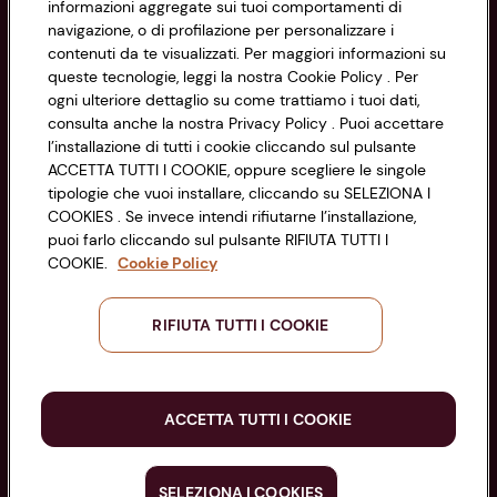
CONAD SOCIETÀ COOPERATIVA
informazioni aggregate sui tuoi comportamenti di
navigazione, o di profilazione per personalizzare i
Via Michelino, 59 | 40127 BOLOGNA
Impostazioni Cookie
contenuti da te visualizzati. Per maggiori informazioni su
Codice Fiscale e Registro Imprese
queste tecnologie, leggi la nostra Cookie Policy . Per
di Bologna 00865960157
Accessibilità
ogni ulteriore dettaglio su come trattiamo i tuoi dati,
PARTITA IVA 03320960374
consulta anche la nostra Privacy Policy . Puoi accettare
l’installazione di tutti i cookie cliccando sul pulsante
ACCETTA TUTTI I COOKIE, oppure scegliere le singole
Servizio clienti
tipologie che vuoi installare, cliccando su SELEZIONA I
COOKIES . Se invece intendi rifiutarne l’installazione,
puoi farlo cliccando sul pulsante RIFIUTA TUTTI I
COOKIE.
Cookie Policy
Seguici sui Social:
RIFIUTA TUTTI I COOKIE
Scarica l'app
ACCETTA TUTTI I COOKIE
SELEZIONA I COOKIES