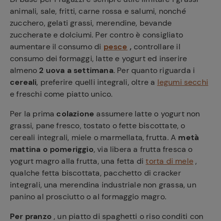
animali, sale, fritti, carne rossa e salumi, nonché
zucchero, gelati grassi, merendine, bevande
zuccherate e dolciumi. Per contro è consigliato
aumentare il consumo di
pesce
,
controllare il
consumo dei formaggi, latte e yogurt ed inserire
almeno
2 uova a settimana
. Per quanto riguarda i
cereali
, preferire quelli integrali, oltre a
legumi secchi
e freschi come piatto unico.
Per la prima
colazione
assumere latte o yogurt non
grassi, pane fresco, tostato o fette biscottate, o
cereali integrali, miele o marmellata, frutta. A
metà
mattina o pomeriggio
, via libera a frutta fresca o
yogurt magro alla frutta, una fetta di
torta di mele
,
qualche fetta biscottata, pacchetto di cracker
integrali, una merendina industriale non grassa, un
panino al prosciutto o al formaggio magro.
Per pranzo
, un piatto di spaghetti o riso conditi con