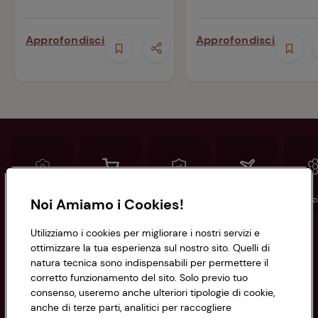
Approfondisci
Approfondisci
Conad
Spesa online
Assicurazioni
Viaggi
Istituz
Noi Amiamo i Cookies!
Utilizziamo i cookies per migliorare i nostri servizi e
Informazioni
ottimizzare la tua esperienza sul nostro sito. Quelli di
natura tecnica sono indispensabili per permettere il
corretto funzionamento del sito. Solo previo tuo
Privacy Policy
consenso, useremo anche ulteriori tipologie di cookie,
anche di terze parti, analitici per raccogliere
Cookie Policy