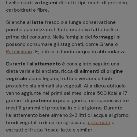
livello nutritivo
legumi
di tutti i tipi, ricchi di proteine,
Ricette
carboidrati e fibre.
preferite
Sì anche al
latte
fresco o a lunga conservazione,
purché pastorizzato. Il latte crudo va fatto bollire
prima del consumo. Nella famiglia dei
formaggi
, si
possono consumare gli stagionati, come Grana o
Parmigiano
. E, dulcis in fundo: acqua in abbondanza.
Durante l'allattamento
è consigliato seguire una
dieta varia e bilanciata, ricca di
alimenti di origine
vegetale
come legumi, frutta e verdura e fonti
proteiche sia animali sia vegetali. Alla dieta abituale
vanno aggiunte nei primi sei mesi circa 500 Kcal e 17
grammi di
proteine
in più al giorno; nei successivi tre
mesi 11 grammi di proteine in più al giorno. Durante
l’allattamento bere almeno 2-3 litri di acqua al giorno
brodi vegetali o di carne sgrassata,
spremute
o
estratti di frutta fresca, latte e similari.