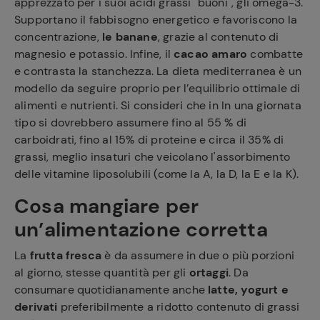
apprezzato per i suoi acidi grassi "buoni", gli omega-3.
Supportano il fabbisogno energetico e favoriscono la
concentrazione,
le banane
, grazie al contenuto di
magnesio e potassio. Infine, il
cacao amaro
combatte
e contrasta la stanchezza. La dieta mediterranea è un
modello da seguire proprio per l’equilibrio ottimale di
alimenti e nutrienti. Si consideri che in In una giornata
tipo si dovrebbero assumere fino al 55 % di
carboidrati, fino al 15% di proteine e circa il 35% di
grassi, meglio insaturi che veicolano l'assorbimento
delle vitamine liposolubili (come la A, la D, la E e la K).
Cosa mangiare per
un’alimentazione corretta
La
frutta fresca
è da assumere in due o più porzioni
al giorno, stesse quantità per gli
ortaggi
. Da
consumare quotidianamente anche
latte, yogurt e
derivati
preferibilmente a ridotto contenuto di grassi