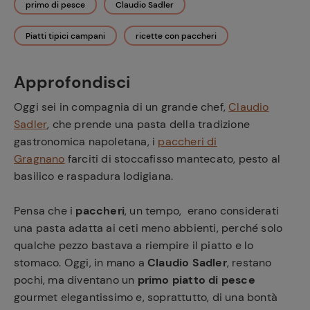
primo di pesce
Claudio Sadler
Piatti tipici campani
ricette con paccheri
Approfondisci
Oggi sei in compagnia di un grande chef,
Claudio
Sadler
, che prende una pasta della tradizione
gastronomica napoletana, i
paccheri di
Gragnano
farciti di stoccafisso mantecato, pesto al
basilico e raspadura lodigiana.
Pensa che i
paccheri
, un tempo, erano considerati
una pasta adatta ai ceti meno abbienti, perché solo
qualche pezzo bastava a riempire il piatto e lo
stomaco. Oggi, in mano a
Claudio Sadler
, restano
pochi, ma diventano un
primo piatto di pesce
gourmet elegantissimo e, soprattutto, di una bontà