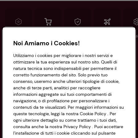
Conad
Spesa online
Assicurazioni
Viaggi
Istituz
Noi Amiamo i Cookies!
Informazioni
Utilizziamo i cookies per migliorare i nostri servizi e
ottimizzare la tua esperienza sul nostro sito. Quelli di
natura tecnica sono indispensabili per permettere il
Privacy Policy
corretto funzionamento del sito. Solo previo tuo
consenso, useremo anche ulteriori tipologie di cookie,
Cookie Policy
anche di terze parti, analitici per raccogliere
CONAD SOCIETÀ COOPERATIVA
informazioni aggregate sui tuoi comportamenti di
Via Michelino, 59 | 40127 BOLOGNA
Impostazioni Cookie
navigazione, o di profilazione per personalizzare i
Codice Fiscale e Registro Imprese
contenuti da te visualizzati. Per maggiori informazioni su
di Bologna 00865960157
Accessibilità
queste tecnologie, leggi la nostra Cookie Policy . Per
PARTITA IVA 03320960374
ogni ulteriore dettaglio su come trattiamo i tuoi dati,
consulta anche la nostra Privacy Policy . Puoi accettare
l’installazione di tutti i cookie cliccando sul pulsante