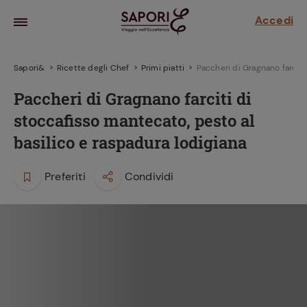
Accedi
Sapori&
Ricette degli Chef
Primi piatti
Paccheri di Gragnano farciti
Paccheri di Gragnano farciti di
stoccafisso mantecato, pesto al
basilico e raspadura lodigiana
Preferiti
Condividi
la frutta
za sensi di
 può!
hi e
la ricetta
parare il