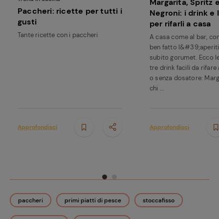
Margarita, Spritz 
Paccheri: ricette per tutti i
Negroni: i drink e 
gusti
per rifarli a casa
Tante ricette con i paccheri
A casa come al bar, con
ben fatto l&#39;aperit
subito gorumet. Ecco le
tre drink facili da rifare
o senza dosatore: Marg
chi ...
Approfondisci
Approfondisci
paccheri
primi piatti di pesce
stoccafisso