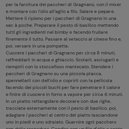
per la farcitura dei paccheri di Gragnano, con il mixer
e montare con l’olio all’aglio a filo. Salare e pepare.
Mettere il ripieno per i paccheri di Gragnano in una
sac à poche. Preparare il pesto di basilico mettendo
tutti gli ingredienti nel bimby e facendo frullare
finemente il tutto. Passare al setaccio al cinese fino e,
poi, versare in una pompetta.
Cuocere i paccheri di Gragnano per circa 8 minuti,
raffreddarli in acqua e ghiaccio. Scolarli, asciugarli e
riempirli con lo stoccafisso mantecato. Stendere i
paccheri di Gragnano su una piccola placca,
spennellarli con dell’olio e coprirli con la pellicola
facendo dei piccoli buchi per fare penetrare il calore
e finire di cuocere in forno a vapore per circa 6 minuti.
In un piatto rettangolare decorare con due righe,
tracciate esternamente con il pesto di basilico. poi,
adagiare i paccheri al centro del piatto lasciandone
Ricette
preferite
uno in piedi e uno sdraiato. Guarnire ogni pacchero
con della raspadura. Condire con un filo d’olio e aceto