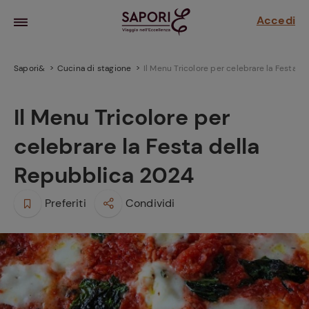
Accedi
Sapori&
Cucina di stagione
Il Menu Tricolore per celebrare la Festa 
Il Menu Tricolore per
celebrare la Festa della
Repubblica 2024
Preferiti
Condividi
la frutta
za sensi di
 può!
hi e
la ricetta
parare il