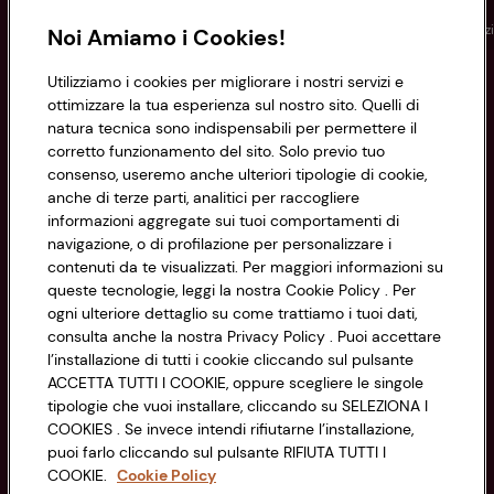
Conad
Spesa online
Assicurazioni
Viaggi
Istituz
Noi Amiamo i Cookies!
Utilizziamo i cookies per migliorare i nostri servizi e
Informazioni
ottimizzare la tua esperienza sul nostro sito. Quelli di
natura tecnica sono indispensabili per permettere il
corretto funzionamento del sito. Solo previo tuo
Privacy Policy
consenso, useremo anche ulteriori tipologie di cookie,
anche di terze parti, analitici per raccogliere
Cookie Policy
CONAD SOCIETÀ COOPERATIVA
informazioni aggregate sui tuoi comportamenti di
navigazione, o di profilazione per personalizzare i
Via Michelino, 59 | 40127 BOLOGNA
Impostazioni Cookie
contenuti da te visualizzati. Per maggiori informazioni su
Codice Fiscale e Registro Imprese
queste tecnologie, leggi la nostra Cookie Policy . Per
di Bologna 00865960157
Accessibilità
ogni ulteriore dettaglio su come trattiamo i tuoi dati,
PARTITA IVA 03320960374
consulta anche la nostra Privacy Policy . Puoi accettare
l’installazione di tutti i cookie cliccando sul pulsante
ACCETTA TUTTI I COOKIE, oppure scegliere le singole
Servizio clienti
tipologie che vuoi installare, cliccando su SELEZIONA I
COOKIES . Se invece intendi rifiutarne l’installazione,
puoi farlo cliccando sul pulsante RIFIUTA TUTTI I
COOKIE.
Cookie Policy