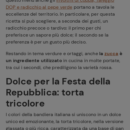
questo menù anche gli
involtini di coppa, Taleggio
DOP e radicchio al pepe verde
portano a tavola le
eccellenze del territorio. In particolare, per questa
ricetta si può scegliere, a seconda dei gusti, un
radicchio precoce o tardivo: il primo per chi
preferisce un sapore più dolce; il secondo se la
Ricette
preferenza è per un gusto più deciso.
preferite
Restando in tema verdure e ortaggi, anche
la
zucca
è
un ingrediente utilizzato
in cucina in molte portate,
tra cui i secondi, che prediligono la varietà rossa.
Dolce per la Festa della
Repubblica: torta
tricolore
I colori della bandiera italiana si uniscono in un dolce
unico ed emozionante, la torta tricolore, nella versione
glassata o più ricca, caratterizzata da una base di pan